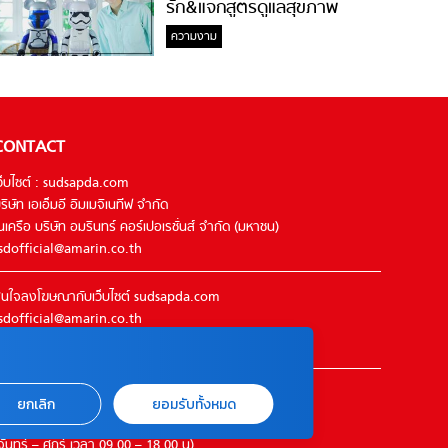
รัก&แจกสูตรดูแลสุขภาพ
#ล้างจมูกไม่ยากจะสอนให้
ความงาม
CONTACT
ว็บไซต์ : sudsapda.com
ริษัท เอเอ็มอี อิมเมจิเนทีฟ จำกัด
นเครือ บริษัท อมรินทร์ คอร์เปอเรชั่นส์ จำกัด (มหาชน)
sdofficial@amarin.co.th
นใจลงโฆษณากับเว็บไซต์ sudsapda.com
sdofficial@amarin.co.th
el : 02-422-9999 ต่อ 4844
ิดต่อแจ้งปัญหาหรือร้องเรียน
ยกเลิก
ยอมรับทั้งหมด
2-422-9999 ต่อ 4180
จันทร์ – ศุกร์ เวลา 09.00 – 18.00 น)