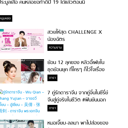
ระมูลเสื้อ คนหล่อขอทำดีปี 19 ได้แล้วตอนนี้
หนุ่มหล่อ
สวยให้สุด CHALLENGE X
น้องฉัตร
ความงาม
ย้อน 12 ลุคของ หลิวอี้เฟยใน
ชุดย้อนยุค ที่ใครๆ ก็ไว้ใจเรื่อง
ความสวย!
ดารา
7 คู่รักดาราจีน จากคู่จิ้นในซีรี่ย์
จีนสู่คู่จริงในชีวิต #ฟินยันนอก
จอ
ดารา
หมอเจี๊ยบ-ลลนา พาไปส่องของ