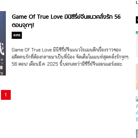
ป
Game Of True Love มินิซีรี่ย์จีนแนวคลั่งรัก 56
ตอนจุกๆ!
ละคร
Game Of True Love มินิซีรี่ย์จีนแนวโรแมนติกเรื่องราวของ
อดีตคนรักที่ต้องกลายมาเป็นพี่น้อง จัดเต็มโมเมนท์สุดคลั่งรักจุกๆ
56 ตอน! เดือนมี.ค. 2025 นี้บอกเลยว่ามีซีรี่ย์จีนออนแอร์เยอะ
มากกก!! โดยก่อนหน้านี้ก็มีซีรี่ย์จีนเรื่อง Si Jin ซื่อจิ่น หวนรัก
ประดับใจ ของจางหว่านอี้ (Zhang Wanyi) – จิ่งเถียน (Jing
Tian) , Ski into Love ทะยานสกีสู่รัก ของหลินอี (Lin Yi) – อวี๋ชู
ซิน (Yu Shuxin) , The Glory สตรีเช่นข้าหาได้ยากยิ่ง ของซินอ
1
วิ๋นหลาย (Xin Yunlai) – เฉินตูหลิง (Chen Duling), Wanna Be
เธอคือฝันหวานละมุนของถังเสี่ยวเทียน (Tang Xiaotian) – หวัง
จื่อเสวียน (Wang Zixuan) และเรื่องอื่นๆ อีกเพียบ นอกจากนี้ยังมี
มินิซีรี่ย์จีนสนุกๆ น่าติดตามออนแอร์เช่นกัน หนึ่งในนั้นคือ Game
Of […]