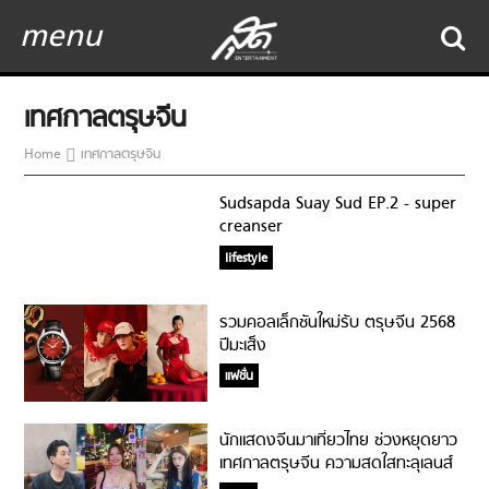
menu
เทศกาลตรุษจีน
Home
เทศกาลตรุษจีน
Sudsapda Suay Sud EP.2 - super
creanser
lifestyle
รวมคอลเล็กชันใหม่รับ ตรุษจีน 2568
ปีมะเส็ง
แฟชั่น
นักแสดงจีนมาเที่ยวไทย ช่วงหยุดยาว
เทศกาลตรุษจีน ความสดใสทะลุเลนส์
กล้อง!