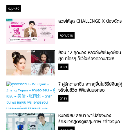
หนุ่มหล่อ
สวยให้สุด CHALLENGE X น้องฉัตร
ความงาม
ย้อน 12 ลุคของ หลิวอี้เฟยในชุดย้อน
ยุค ที่ใครๆ ก็ไว้ใจเรื่องความสวย!
ดารา
7 คู่รักดาราจีน จากคู่จิ้นในซีรี่ย์จีนสู่คู่
จริงในชีวิต #ฟินยันนอกจอ
ดารา
หมอเจี๊ยบ-ลลนา พาไปส่องของ
รัก&แจกสูตรดูแลสุขภาพ #ล้างจมูก
ไม่ยากจะสอนให้