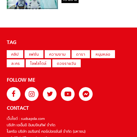
ความงาม
TAG
คลิป
แฟชั่น
ความงาม
ดารา
หนุ่มหล่อ
ละคร
ไลฟ์สไตล์
ดวงรายวัน
FOLLOW ME
CONTACT
เว็บไซต์ : sudsapda.com
บริษัท เอเอ็มอี อิมเมจิเนทีฟ จำกัด
ในเครือ บริษัท อมรินทร์ คอร์เปอเรชั่นส์ จำกัด (มหาชน)