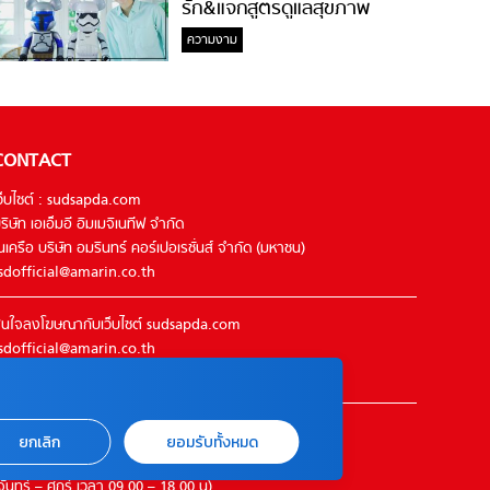
รัก&แจกสูตรดูแลสุขภาพ
#ล้างจมูกไม่ยากจะสอนให้
ความงาม
CONTACT
ว็บไซต์ : sudsapda.com
ริษัท เอเอ็มอี อิมเมจิเนทีฟ จำกัด
นเครือ บริษัท อมรินทร์ คอร์เปอเรชั่นส์ จำกัด (มหาชน)
sdofficial@amarin.co.th
นใจลงโฆษณากับเว็บไซต์ sudsapda.com
sdofficial@amarin.co.th
el : 02-422-9999 ต่อ 4844
ิดต่อแจ้งปัญหาหรือร้องเรียน
ยกเลิก
ยอมรับทั้งหมด
2-422-9999 ต่อ 4180
จันทร์ – ศุกร์ เวลา 09.00 – 18.00 น)