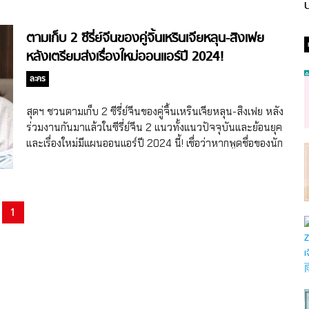
ป
ตามเก็บ 2 ซีรี่ย์จีนของคู่จิ้นเหรินเจียหลุน-สิงเฟย
หลังเตรียมส่งเรื่องใหม่ออนแอร์ปี 2024!
ละคร
สุดฯ ชวนตามเก็บ 2 ซีรี่ย์จีนของคู่จิ้นเหรินเจียหลุน-สิงเฟย หลัง
ร่วมงานกันมาแล้วในซีรี่ย์จีน 2 แนวทั้งแนวปัจจุบันและย้อนยุค
และเรื่องใหม่มีแผนออนแอร์ปี 2024 นี้! เชื่อว่าหากพูดชื่อของนัก
แสดงจีนที่ได้รับความรักจากแฟนๆ ชาวไทยอย่างมาก สองในชื่อ
เหล่านั้นจะต้องมีชื่อของเหรินเจียหลุน (Ren Jialun หรือ Allen
Ren) นักร้อง นักแสดงชายจีนเจ้าบทบาทวัย 34 ปี (เกิดเดือน
เม.ย. 1989) ที่เคยฝากฝีมือมาแล้วในซีรี่ย์จีนฮิตๆ หลายเรื่อง ไม่ว่า
1
จะเป็นซีรี่ย์จีนแนวย้อนยุค/โรแมนติก The Glory of Tang
Dynasty ศึกชิงบัลลังก์ราชวงศ์ถัง (2017), The Destiny of
White Snake ลิขิตรักนางพญางูขาว (2018), Under The
Power องครักษ์เสื้อแพร (2019-2020), One And Only ทุกชาติ
ภพ กระดูกงดงาม ภาคอดีต (2021) ที่เหรินเจียหลุนรับบทคู่กับ
ไป๋ลู๋ (Bai Lu) จนประสบความสำเร็จอย่างล้นหลาม, Thousand