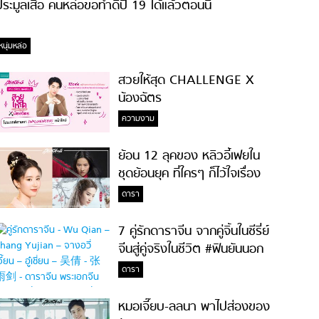
ระมูลเสื้อ คนหล่อขอทำดีปี 19 ได้แล้วตอนนี้
หนุ่มหล่อ
สวยให้สุด CHALLENGE X
น้องฉัตร
ความงาม
ย้อน 12 ลุคของ หลิวอี้เฟยใน
ชุดย้อนยุค ที่ใครๆ ก็ไว้ใจเรื่อง
ความสวย!
ดารา
7 คู่รักดาราจีน จากคู่จิ้นในซีรี่ย์
จีนสู่คู่จริงในชีวิต #ฟินยันนอก
จอ
ดารา
หมอเจี๊ยบ-ลลนา พาไปส่องของ