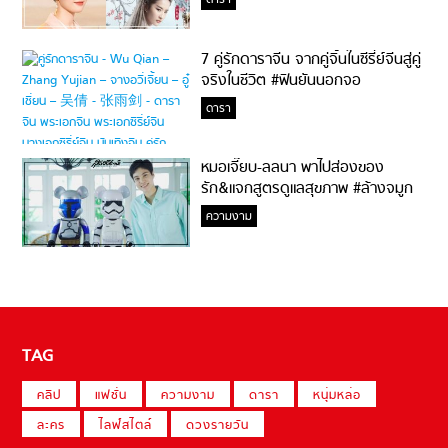
ดารา
7 คู่รักดาราจีน จากคู่จิ้นในซีรี่ย์จีนสู่คู่
จริงในชีวิต #ฟินยันนอกจอ
ดารา
หมอเจี๊ยบ-ลลนา พาไปส่องของ
รัก&แจกสูตรดูแลสุขภาพ #ล้างจมูก
ไม่ยากจะสอนให้
ความงาม
TAG
คลิป
แฟชั่น
ความงาม
ดารา
หนุ่มหล่อ
ละคร
ไลฟ์สไตล์
ดวงรายวัน