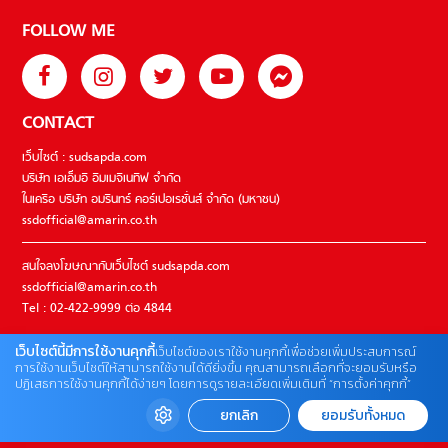
FOLLOW ME
CONTACT
เว็บไซต์ : sudsapda.com
บริษัท เอเอ็มอี อิมเมจิเนทีฟ จำกัด
ในเครือ บริษัท อมรินทร์ คอร์เปอเรชั่นส์ จำกัด (มหาชน)
ssdofficial@amarin.co.th
สนใจลงโฆษณากับเว็บไซต์ sudsapda.com
ssdofficial@amarin.co.th
Tel : 02-422-9999 ต่อ 4844
เว็บไซต์นี้มีการใช้งานคุกกี้
เว็บไซต์ของเราใช้งานคุกกี้เพื่อช่วยเพิ่มประสบการณ์
ติดต่อแจ้งปัญหาหรือร้องเรียน
การใช้งานเว็บไซต์ให้สามารถใช้งานได้ดียิ่งขึ้น คุณสามารถเลือกที่จะยอมรับหรือ
ปฏิเสธการใช้งานคุกกี้ได้ง่ายๆ โดยการดูรายละเอียดเพิ่มเติมที่ “การตั้งค่าคุกกี้”
02-422-9999 ต่อ 4180
(จันทร์ – ศุกร์ เวลา 09.00 – 18.00 น)
ยกเลิก
ยอมรับทั้งหมด
bdcx@amarin.co.th