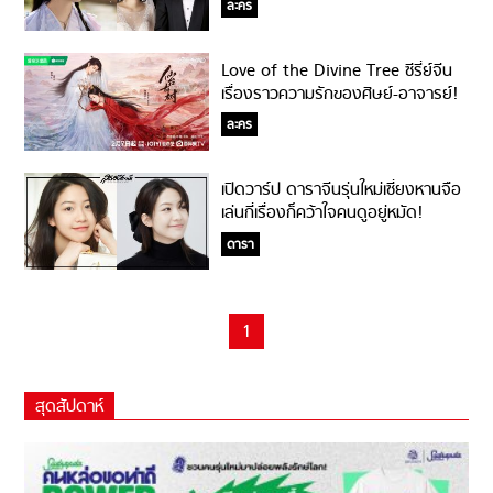
ละคร
Love of the Divine Tree ซีรี่ย์จีน
เรื่องราวความรักของศิษย์-อาจารย์!
ละคร
เปิดวาร์ป ดาราจีนรุ่นใหม่เซี่ยงหานจือ
เล่นกี่เรื่องก็คว้าใจคนดูอยู่หมัด!
ดารา
1
สุดสัปดาห์