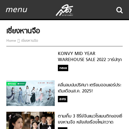
menu
เซี่ยงหานจือ
Home
เซี่ยงหานจือ
KONVY MID YEAR
WAREHOUSE SALE 2022 วาร์ปทุก
Warehouse ช้อปมันส์ทุกโปร ลด
news
สูงสุด 90%
คลื่นลมปมปริศนา เตรียมออนแอร์ประ
เดิมเดือนส.ค. 2025!
ละคร
ตามเก็บ 3 ซีรี่ย์จีนแนวโรแมนติกของเซี่
ยงหานจือ หลังส่งเรื่องใหม่กวาด
ความปังรับต้นปี 2025!