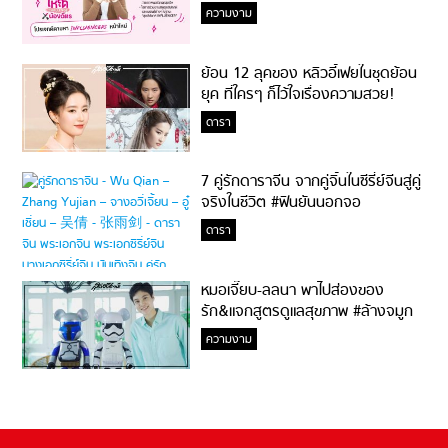
ความงาม
ย้อน 12 ลุคของ หลิวอี้เฟยในชุดย้อน
ยุค ที่ใครๆ ก็ไว้ใจเรื่องความสวย!
ดารา
7 คู่รักดาราจีน จากคู่จิ้นในซีรี่ย์จีนสู่คู่
จริงในชีวิต #ฟินยันนอกจอ
ดารา
หมอเจี๊ยบ-ลลนา พาไปส่องของ
รัก&แจกสูตรดูแลสุขภาพ #ล้างจมูก
ไม่ยากจะสอนให้
ความงาม