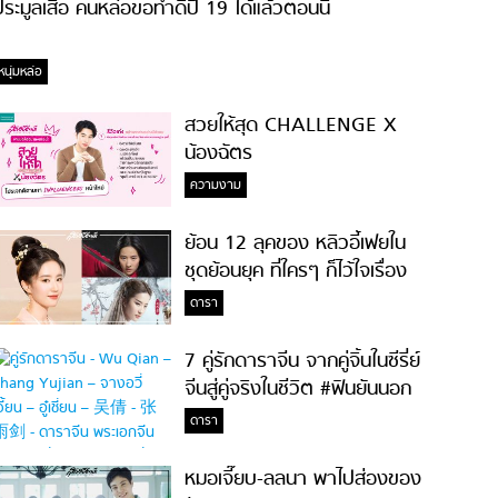
ระมูลเสื้อ คนหล่อขอทำดีปี 19 ได้แล้วตอนนี้
หนุ่มหล่อ
สวยให้สุด CHALLENGE X
น้องฉัตร
ความงาม
ย้อน 12 ลุคของ หลิวอี้เฟยใน
ชุดย้อนยุค ที่ใครๆ ก็ไว้ใจเรื่อง
ความสวย!
ดารา
7 คู่รักดาราจีน จากคู่จิ้นในซีรี่ย์
จีนสู่คู่จริงในชีวิต #ฟินยันนอก
จอ
ดารา
หมอเจี๊ยบ-ลลนา พาไปส่องของ