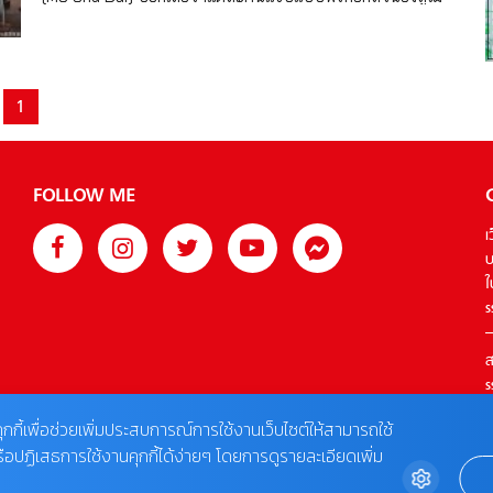
คลี่คลายความเข้าใจในชาติก่อน จากศัตรูกลายเป็นเพื่อน เพื่อน
ได้!?! จางหลิงเฮ่อ (Zhang Linghe) รับบทเป็นเผยเหวินเซวียน
กลายเป็นคนรักในที่สุด… ในเรื่อง The Princess Royal องค์หญิง
หนุ่มหล่อจากซีรี่ย์จีนองค์หญิงใหญ่ The Princess Royal คน
ใหญ่ ได้ คู่จิ้นจางหลิงเฮ่อ-จ้าวจินม่าย (Zhang Linghe-Zhao
แรกคือพระเอกของเรื่องที่ได้จางหลิงเฮ่อ นักแสดงชายจีนหุ่นนาย
Jinmai) มารับบทนำคู่กันเป็นครั้งแรก ซึ่ง 2 คนนี้เชื่อว่าคอซีรี่ย์
แบบวัย 26 ปี เจ้าของผลงานสุดฮิตทั้งซีรี่ย์จีน Maiden Holmes
1
จีนคุ้นเคยกันดี โดยผลงานก่อนหน้านี้ของจางหลิงเฮ่อ เช่น ซีรี่ย์
ซูฉือ ใต้เท้าสาวยอดนักสืบ (2020), Sparkle Love ช็อตสักหน่อย
จีนแนวย้อนยุค/โรแมนติก/สืบสวน Maiden Holmes ซูฉือ
ค่อยบอกรัก (2020), Love Between Fairy and Devil ของรัก
ใต้เท้าสาวยอดนักสืบ (2020), Sparkle Love ช็อตสักหน่อย ค่อย
ของข้า (2022), ซีรี่ย์จีนแนวย้อนยุค Story of Kunning Palace
บอกรัก (2020), Love […]
FOLLOW ME
เล่ห์รักวังคุนหนิง (2023) ฯลฯ มารับบทเป็นเผยเหวินเซวียน
หัวหน้าขุนนางของราชวงศ์ที่ได้แต่งงานกับหลี่หรง องค์หญิงคน
เ
โตแห่งราชวงศ์เซี่ย ที่ชาติก่อนด้วยความเข้าใจผิด พวกเขา
บ
ตกหลุมรักกันแต่กลับต้องตายจากกัน เมื่อกลับมาเกิดใหม่ทั้งสอง
ใ
คนได้กลับมาเจอกันตอนยังเป็นวัยรุ่นอีกครั้ง ในชาติใหม่นี้สองคน
s
ที่ได้รู้จักและเรียนรู้ซึ่งกันและกัน พวกเขาร่วมกันสืบหาความจริง
ผู้บงการอยู่เบื้องหลัง เพื่อเปลี่ยนโชคชะตาที่จะถูกฆ่าตาย พวก
ส
เขาได้คลี่คลายความเข้าใจในชาติก่อน จากศัตรูกลายเป็นเพื่อน
s
[…]
T
ุกกี้เพื่อช่วยเพิ่มประสบการณ์การใช้งานเว็บไซต์ให้สามารถใช้
รือปฏิเสธการใช้งานคุกกี้ได้ง่ายๆ โดยการดูรายละเอียดเพิ่ม
ต