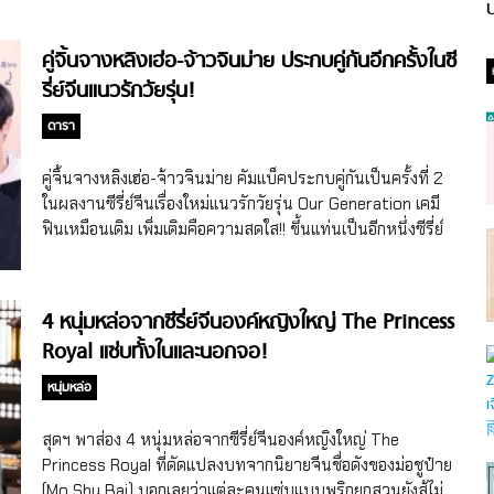
ป
คู่จิ้นจางหลิงเฮ่อ-จ้าวจินม่าย ประกบคู่กันอีกครั้งในซี
รี่ย์จีนแนวรักวัยรุ่น!
ดารา
คู่จิ้นจางหลิงเฮ่อ-จ้าวจินม่าย คัมแบ็คประกบคู่กันเป็นครั้งที่ 2
ในผลงานซีรี่ย์จีนเรื่องใหม่แนวรักวัยรุ่น Our Generation เคมี
ฟินเหมือนเดิม เพิ่มเติมคือความสดใส!! ขึ้นแท่นเป็นอีกหนึ่งซีรี่ย์
จีนแนวย้อนยุค/โรแมนติกขวัญใจมหาชนเมื่อช่วงกลางปี 2024
ที่ผ่านมา สำหรับซีรี่ย์จีนเรื่อง The Princess Royal องค์หญิง
ใหญ่ ที่ดัดแปลงบทจากนิยายจีนชื่อดังของม่อชูป๋าย (Mo Shu
4 หนุ่มหล่อจากซีรี่ย์จีนองค์หญิงใหญ่ The Princess
Bai) บอกเล่าเรื่องราวเกี่ยวกับคู่สามีภรรยา หลี่หรง องค์หญิงคน
Royal แซ่บทั้งในและนอกจอ!
โตแห่งราชวงศ์เซี่ย และเผยเหวินเซวียน หัวหน้าขุนนางของ
ราชวงศ์ ที่ชาติก่อนด้วยความเข้าใจผิด พวกเขาตกหลุมรักกันแต่
หนุ่มหล่อ
กลับต้องตายจากกัน เมื่อกลับมาเกิดใหม่ทั้งสองคนได้กลับมาเจอ
กันตอนยังเป็นวัยรุ่นอีกครั้ง ในชาติใหม่นี้สองคนที่ได้รู้จักและ
สุดฯ พาส่อง 4 หนุ่มหล่อจากซีรี่ย์จีนองค์หญิงใหญ่ The
เรียนรู้ซึ่งกันและกัน พวกเขาร่วมกันสืบหาความจริงผู้บงการอยู่
Princess Royal ที่ดัดแปลงบทจากนิยายจีนชื่อดังของม่อชูป๋าย
เบื้องหลัง เพื่อเปลี่ยนโชคชะตาที่จะถูกฆ่าตาย พวกเขาได้
(Mo Shu Bai) บอกเลยว่าแต่ละคนแซ่บแบบพริกยกสวนยังสู้ไม่