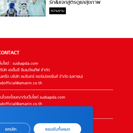
รัก&แจกสูตรดูแลสุขภาพ
#ล้างจมูกไม่ยากจะสอนให้
ความงาม
CONTACT
ว็บไซต์ : sudsapda.com
ริษัท เอเอ็มอี อิมเมจิเนทีฟ จำกัด
นเครือ บริษัท อมรินทร์ คอร์เปอเรชั่นส์ จำกัด (มหาชน)
sdofficial@amarin.co.th
นใจลงโฆษณากับเว็บไซต์ sudsapda.com
sdofficial@amarin.co.th
el : 02-422-9999 ต่อ 4844
ิดต่อแจ้งปัญหาหรือร้องเรียน
ยกเลิก
ยอมรับทั้งหมด