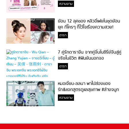
ความงาม
ย้อน 12 ลุคของ หลิวอี้เฟยในชุดย้อน
ยุค ที่ใครๆ ก็ไว้ใจเรื่องความสวย!
ดารา
7 คู่รักดาราจีน จากคู่จิ้นในซีรี่ย์จีนสู่คู่
จริงในชีวิต #ฟินยันนอกจอ
ดารา
หมอเจี๊ยบ-ลลนา พาไปส่องของ
รัก&แจกสูตรดูแลสุขภาพ #ล้างจมูก
ไม่ยากจะสอนให้
ความงาม