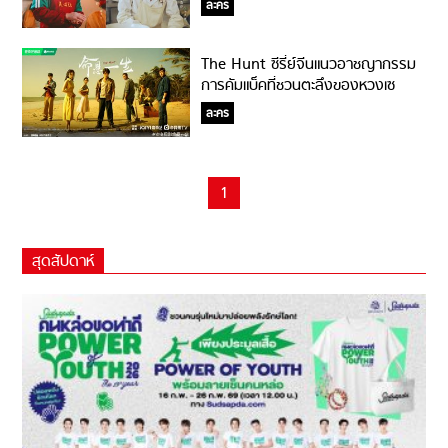
ละคร
The Hunt ซีรี่ย์จีนแนวอาชญากรรม
การคัมแบ็คที่ชวนตะลึงของหวงเซ
วียน!
ละคร
1
สุดสัปดาห์