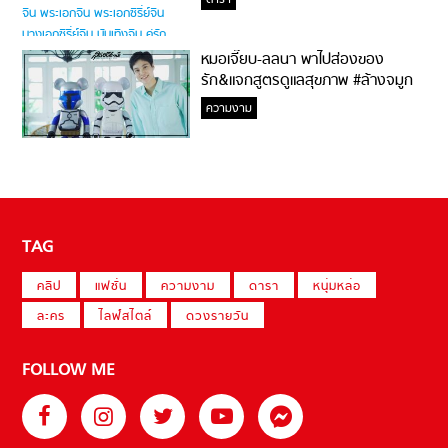
ดารา
หมอเจี๊ยบ-ลลนา พาไปส่องของ
รัก&แจกสูตรดูแลสุขภาพ #ล้างจมูก
ไม่ยากจะสอนให้
ความงาม
TAG
คลิป
แฟชั่น
ความงาม
ดารา
หนุ่มหล่อ
ละคร
ไลฟ์สไตล์
ดวงรายวัน
FOLLOW ME