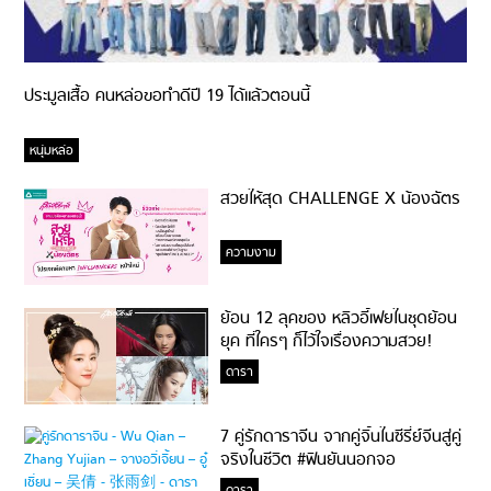
ประมูลเสื้อ คนหล่อขอทำดีปี 19 ได้แล้วตอนนี้
หนุ่มหล่อ
สวยให้สุด CHALLENGE X น้องฉัตร
ความงาม
ย้อน 12 ลุคของ หลิวอี้เฟยในชุดย้อน
ยุค ที่ใครๆ ก็ไว้ใจเรื่องความสวย!
ดารา
7 คู่รักดาราจีน จากคู่จิ้นในซีรี่ย์จีนสู่คู่
จริงในชีวิต #ฟินยันนอกจอ