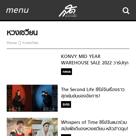
menu
หวงเซวียน
Home
หวงเซวียน
KONVY MID YEAR
WAREHOUSE SALE 2022 วาร์ปทุก
Warehouse ช้อปมันส์ทุกโปร ลด
news
สูงสุด 90%
The Second Life ซีรี่ย์จีนเรื่องราว
สุดเข้มข้นของอัยการ!
ละคร
Whispers of Time ซีรี่ย์จีนแนวร่วม
สมัยฟีลดีของหวงเซวียน-หลิวฮ่าวฉุน!