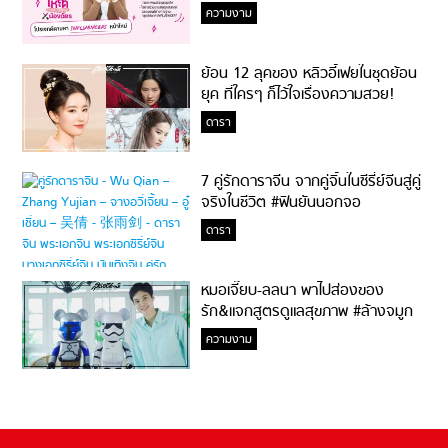
ความงาม
ย้อน 12 ลุคของ หลิวอี้เฟยในชุดย้อน
ยุค ที่ใครๆ ก็ไว้ใจเรื่องความสวย!
ดารา
7 คู่รักดาราจีน จากคู่จิ้นในซีรี่ย์จีนสู่คู่
จริงในชีวิต #ฟินยันนอกจอ
ดารา
หมอเจี๊ยบ-ลลนา พาไปส่องของ
รัก&แจกสูตรดูแลสุขภาพ #ล้างจมูก
ไม่ยากจะสอนให้
ความงาม