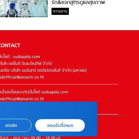
รัก&แจกสูตรดูแลสุขภาพ
#ล้างจมูกไม่ยากจะสอนให้
ความงาม
CONTACT
ว็บไซต์ : sudsapda.com
ริษัท เอเอ็มอี อิมเมจิเนทีฟ จำกัด
นเครือ บริษัท อมรินทร์ คอร์เปอเรชั่นส์ จำกัด (มหาชน)
sdofficial@amarin.co.th
นใจลงโฆษณากับเว็บไซต์ sudsapda.com
sdofficial@amarin.co.th
el : 02-422-9999 ต่อ 4844
ิดต่อแจ้งปัญหาหรือร้องเรียน
ยกเลิก
ยอมรับทั้งหมด
2-422-9999 ต่อ 4180
จันทร์ – ศุกร์ เวลา 09.00 – 18.00 น)