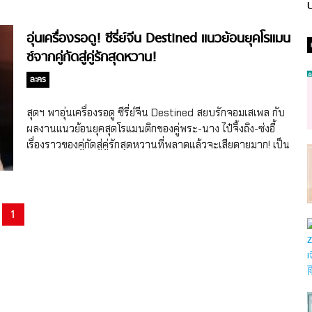
ป
อุ่นเครื่องรอดู! ซีรี่ย์จีน Destined แนวย้อนยุคโรแมน
ซ์จากคู่กัดสู่คู่รักสุดหวาน!
ละคร
สุดฯ พาอุ่นเครื่องรอดู ซีรี่ย์จีน Destined สยบรักจอมเสเพล กับ
ผลงานแนวย้อนยุคสุดโรแมนติกของคู่พระ-นาง ไป๋จิ้งถิง-ซ่งอี้
เรื่องราวของคู่กัดสู่คู่รักสุดหวานที่พลาดแล้วจะเสียดายมาก! เป็น
อีกหนึ่งซีรี่ย์จีนที่กระแสแรงต่อเนื่องตั้งแต่เริ่มเปิดกล้อง จนกระทั่ง
ถ่ายทำเสร็จจริงๆ ค่ะ สำหรับ ซีรี่ย์จีน Destined หรือชื่อไทย
สยบรักจอมเสเพล แนวย้อนยุค/โรแมนติกที่ดัดแปลงบทจาก
นิยายจีนชื่อดังของนักเขียน โม่ซูไป๋ (Mo Shubai) กับเรื่องราวเส้น
1
ทางความรักของนางเอกหลิ่วอวี้หรู ลูกสาวของพ่อค้าผ้าในเมือง
หยางโจวที่ต้องเผชิญกับชะตากรรมอันโหดร้ายตั้งแต่ยังเด็ก และ
พระเอกกู้จิ่วซือ หนุ่มเสเพลรูปหล่อ ฐานะดีที่มีชื่อเสียงในท้องถิ่น
โดยเปิดกล้องถ่ายทำไปเมื่อช่วงครึ่งปีหลัง 2022 สำหรับเรื่องราว
ของซีรี่ย์จีน Destined สยบรักจอมเสเพล นั้นจะบอกเล่าเรื่อง
ของหลิ่วอวี้หรู ลูกสาวของพ่อค้าผ้าในเมืองหยางโจวที่ต้องเสียแม่