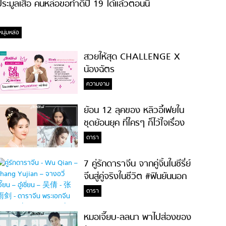
ระมูลเสื้อ คนหล่อขอทำดีปี 19 ได้แล้วตอนนี้
หนุ่มหล่อ
สวยให้สุด CHALLENGE X
น้องฉัตร
ความงาม
ย้อน 12 ลุคของ หลิวอี้เฟยใน
ชุดย้อนยุค ที่ใครๆ ก็ไว้ใจเรื่อง
ความสวย!
ดารา
7 คู่รักดาราจีน จากคู่จิ้นในซีรี่ย์
จีนสู่คู่จริงในชีวิต #ฟินยันนอก
จอ
ดารา
หมอเจี๊ยบ-ลลนา พาไปส่องของ