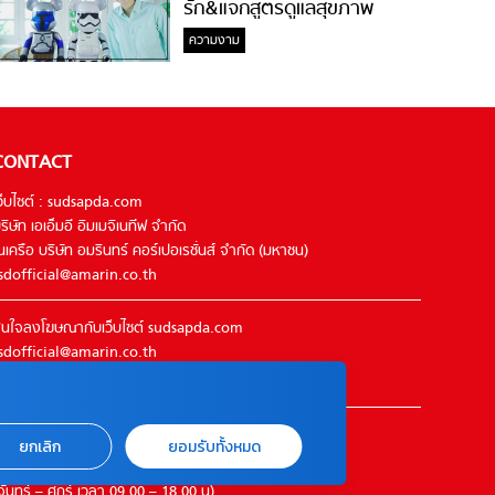
รัก&แจกสูตรดูแลสุขภาพ
#ล้างจมูกไม่ยากจะสอนให้
ความงาม
CONTACT
ว็บไซต์ : sudsapda.com
ริษัท เอเอ็มอี อิมเมจิเนทีฟ จำกัด
นเครือ บริษัท อมรินทร์ คอร์เปอเรชั่นส์ จำกัด (มหาชน)
sdofficial@amarin.co.th
นใจลงโฆษณากับเว็บไซต์ sudsapda.com
sdofficial@amarin.co.th
el : 02-422-9999 ต่อ 4844
ิดต่อแจ้งปัญหาหรือร้องเรียน
ยกเลิก
ยอมรับทั้งหมด
2-422-9999 ต่อ 4180
จันทร์ – ศุกร์ เวลา 09.00 – 18.00 น)