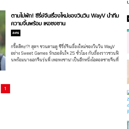
ป
ตามไม่พัก! ซีรี่ย์จีนเรื่องใหม่ของวินวิน WayV นำทีม
ความจิ้นพร้อม เหอซงซาน
ละคร
กรี๊ดสิคะ!?! สุดฯ ชวนตามดู ซีรี่ย์จีนเรื่องใหม่ของวินวิน WayV
อย่าง Sweet Games รักเธอล้นใจ 25 ชั่วโมง กับเรื่องราวชวนฟิ
นพร้อมนางเอกจีนรุ่นพี่ เหอหงซาน! เป็นอีกหนึ่งไอดอลชายจีนที่
ค่อยๆ เข้ามามีบทบาทในวงการงานแสดงมากขึ้น สำหรับวินวิน
(Winwin) หรือชื่อจริง ต่งซือเฉิง (Dong Sicheng) สมาชิกบอย
แบนด์เกาหลีใต้ NCT แห่งค่ายยักษ์ใหญ่ SM Entertainment
และสมาชิกวง WayV แห่งค่าย LABEL V ที่เริ่มเดบิวต์อย่างเป็น
1
ทางการในปี 2016 หลังจากที่เข้าร่วมเป็นเด็กฝึกโปรเจ็กต์ SM
Rookies ในปี 2015 หลังจากต่งซือเฉิงเดบิวต์ในนามสมาชิกวง
NCT ที่เขามีส่วนร่วมทั้งยูนิต NCT 127, NCT U ซึ่งเพลงที่วินวิน
มีส่วนร่วมส่งต่อความปังกับเพื่อนๆ เช่น เพลงฮิต The 7th
Sense, Without You, Fire Truck, […]