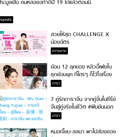
ระมูลเสื้อ คนหล่อขอทำดีปี 19 ได้แล้วตอนนี้
หนุ่มหล่อ
สวยให้สุด CHALLENGE X
น้องฉัตร
ความงาม
ย้อน 12 ลุคของ หลิวอี้เฟยใน
ชุดย้อนยุค ที่ใครๆ ก็ไว้ใจเรื่อง
ความสวย!
ดารา
7 คู่รักดาราจีน จากคู่จิ้นในซีรี่ย์
จีนสู่คู่จริงในชีวิต #ฟินยันนอก
จอ
ดารา
หมอเจี๊ยบ-ลลนา พาไปส่องของ