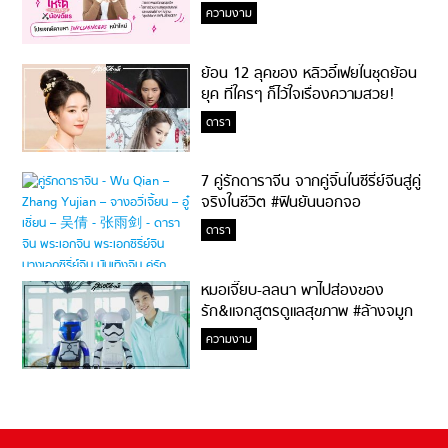
ความงาม
ย้อน 12 ลุคของ หลิวอี้เฟยในชุดย้อน
ยุค ที่ใครๆ ก็ไว้ใจเรื่องความสวย!
ดารา
7 คู่รักดาราจีน จากคู่จิ้นในซีรี่ย์จีนสู่คู่
จริงในชีวิต #ฟินยันนอกจอ
ดารา
หมอเจี๊ยบ-ลลนา พาไปส่องของ
รัก&แจกสูตรดูแลสุขภาพ #ล้างจมูก
ไม่ยากจะสอนให้
ความงาม