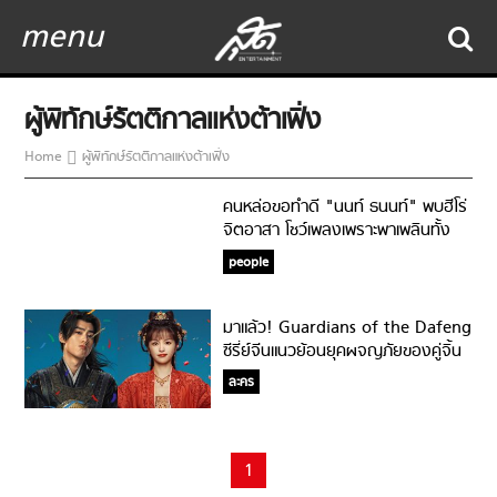
menu
ผู้พิทักษ์รัตติกาลแห่งต้าเฟิ่ง
Home
ผู้พิทักษ์รัตติกาลแห่งต้าเฟิ่ง
คนหล่อขอทำดี "นนท์ ธนนท์" พบฮีโร่
จิตอาสา โชว์เพลงเพราะพาเพลินทั้ง
โรงพยาบาล
people
มาแล้ว! Guardians of the Dafeng
ซีรี่ย์จีนแนวย้อนยุคผจญภัยของคู่จิ้น
เคมีปัง หวังเฮ่อตี้-เถียนซีเวย!
ละคร
1