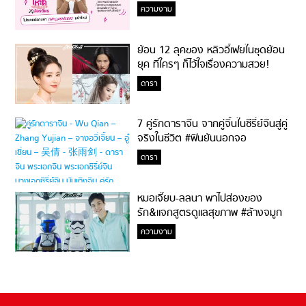
ความงาม
ย้อน 12 ลุคของ หลิวอี้เฟยในชุดย้อน
ยุค ที่ใครๆ ก็ไว้ใจเรื่องความสวย!
ดารา
7 คู่รักดาราจีน จากคู่จิ้นในซีรี่ย์จีนสู่คู่
จริงในชีวิต #ฟินยันนอกจอ
ดารา
หมอเจี๊ยบ-ลลนา พาไปส่องของ
รัก&แจกสูตรดูแลสุขภาพ #ล้างจมูก
ไม่ยากจะสอนให้
ความงาม