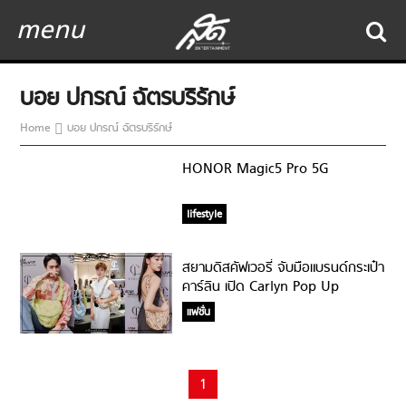
menu
บอย ปกรณ์ ฉัตรบริรักษ์
Home
บอย ปกรณ์ ฉัตรบริรักษ์
HONOR Magic5 Pro 5G
lifestyle
สยามดิสคัฟเวอรี่ จับมือแบรนด์กระเป๋า
คาร์ลิน เปิด Carlyn Pop Up
Boutique สุดพิเศษ
แฟชั่น
1