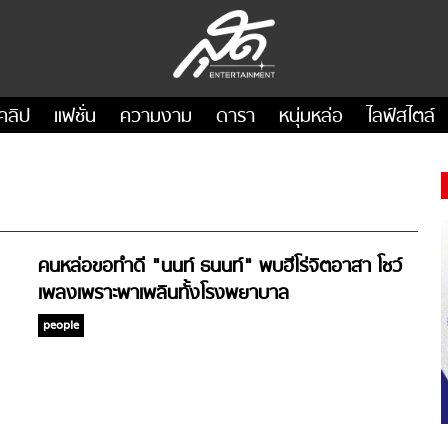
คลิป
แฟชั่น
ความงาม
ดารา
หนุ่มหล่อ
ไลฟ์สไตล์
คนหล่อขอทำดี "นนท์ ธนนท์" พบฮีโร่จิตอาสา โชว์
เพลงเพราะพาเพลินทั้งโรงพยาบาล
people