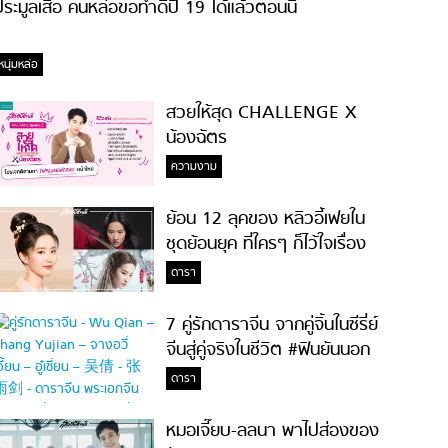
ระมูลเสื้อ คนหล่อขอทำดีปี 19 ได้แล้วตอนนี้
หนุ่มหล่อ
สวยให้สุด CHALLENGE X
น้องฉัตร
ความงาม
ย้อน 12 ลุคของ หลิวอี้เฟยใน
ชุดย้อนยุค ที่ใครๆ ก็ไว้ใจเรื่อง
ความสวย!
ดารา
7 คู่รักดาราจีน จากคู่จิ้นในซีรี่ย์
จีนสู่คู่จริงในชีวิต #ฟินยันนอก
จอ
ดารา
หมอเจี๊ยบ-ลลนา พาไปส่องของ