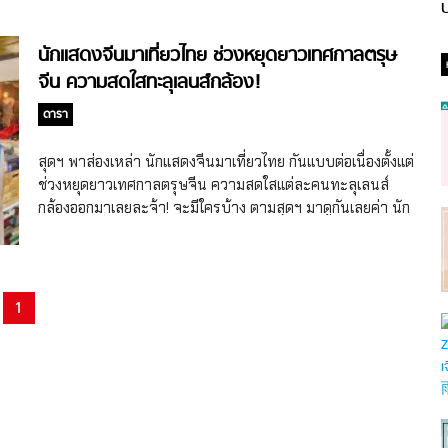
ป
นักแสดงจีนมาเที่ยวไทย ช่วงหยุดยาวเทศกาลตรุษ
จีน ความสดใสทะลุเลนส์กล้อง!
ดารา
สุดฯ พาส่องเหล่า นักแสดงจีนมาเที่ยวไทย กันแบบต่อเนื่องตั้งแต่
ช่วงหยุดยาวเทศกาลตรุษจีน ความสดใสแต่ละคนทะลุเลนส์
กล้องออกมาเลยละจ้า! จะมีใครบ้าง ตามสุดฯ มาดูกันเลยค่า นัก
แสดงจีนมาเที่ยวไทย คนแรกสุดฯ ขอเปิดด้วยหวังจื่อฉี (Wang
Ziqi) นักแสดงชายจีนวัย 27 ปี (เกิดเดือนก.พ. 1996) เจ้าของผล
งานสุดฮิต ทั้งซีรี่ย์จีน Love is in the Air (2018), Novoland:
Castle in the Sky 2 (2020), The Imperial Coroner (2021),
1
Once We Get Married ป่วนรัก งานแต่งทิพย์ (2021) รวมถึง
The Love You Give Me รักนี้เธอมอบให้ (2023) ซึ่งทั้งสองเรื่อง
หวังจื่อฉีรับบทคู่กับนางเอกคู่จิ้น หวังอวี้เหวิน (Wang […]