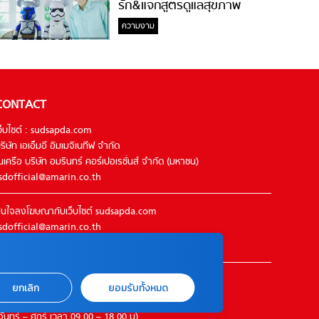
รัก&แจกสูตรดูแลสุขภาพ
#ล้างจมูกไม่ยากจะสอนให้
ความงาม
CONTACT
ว็บไซต์ : sudsapda.com
ริษัท เอเอ็มอี อิมเมจิเนทีฟ จำกัด
นเครือ บริษัท อมรินทร์ คอร์เปอเรชั่นส์ จำกัด (มหาชน)
sdofficial@amarin.co.th
นใจลงโฆษณากับเว็บไซต์ sudsapda.com
sdofficial@amarin.co.th
el : 02-422-9999 ต่อ 4844
ิดต่อแจ้งปัญหาหรือร้องเรียน
ยกเลิก
ยอมรับทั้งหมด
2-422-9999 ต่อ 4180
จันทร์ – ศุกร์ เวลา 09.00 – 18.00 น)