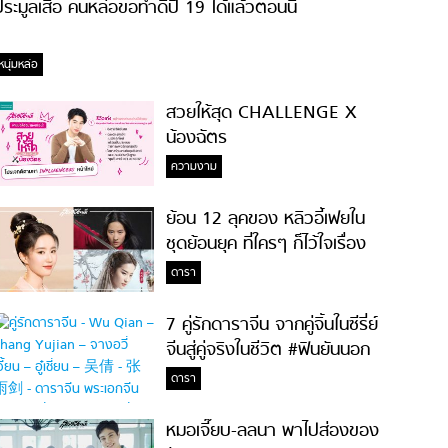
ระมูลเสื้อ คนหล่อขอทำดีปี 19 ได้แล้วตอนนี้
หนุ่มหล่อ
สวยให้สุด CHALLENGE X
น้องฉัตร
ความงาม
ย้อน 12 ลุคของ หลิวอี้เฟยใน
ชุดย้อนยุค ที่ใครๆ ก็ไว้ใจเรื่อง
ความสวย!
ดารา
7 คู่รักดาราจีน จากคู่จิ้นในซีรี่ย์
จีนสู่คู่จริงในชีวิต #ฟินยันนอก
จอ
ดารา
หมอเจี๊ยบ-ลลนา พาไปส่องของ