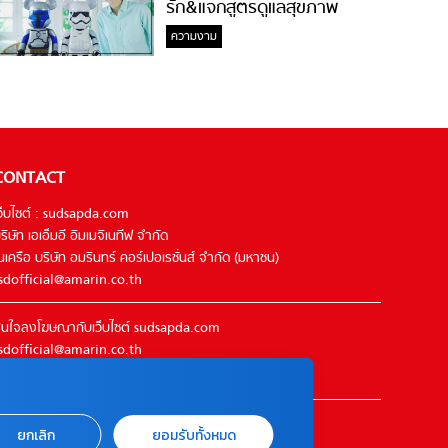
รัก&แจกสูตรดูแลสุขภาพ
#ล้างจมูกไม่ยากจะสอนให้
ความงาม
CONTACT
ว็บไซต์ : sudsapda.com
ริษัท เอเอ็มอี อิมเมจิเนทีฟ จำกัด
นเครือ บริษัท อมรินทร์ คอร์เปอเรชั่นส์ จำกัด (มหาชน)
sdofficial@amarin.co.th
นใจลงโฆษณากับเว็บไซต์ sudsapda.com
sdofficial@amarin.co.th
el : 02-422-9999 ต่อ 4844
ิดต่อแจ้งปัญหาหรือร้องเรียน
ยกเลิก
ยอมรับทั้งหมด