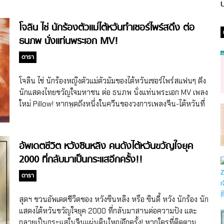
ป
โจลิน ไช่ นักร้องตัวแม่ไต้หวันทำเซอร์ไพร์สดึง ต่อ
ธนภพ นั่งแท่นพระเอก MV!
ดารา
โจลิน ไช่ นักร้องหญิงตัวแม่ตัวมัมของไต้หวันเซอร์ไพร์สแฟนๆ ดึง
นักแสดงไทยขวัญใจมหาชน ต่อ ธนภพ นั่งแท่นพระเอก MV เพลง
ใหม่ Pillow! หากพูดถึงหนึ่งในควีนของวงการเพลงจีน-ไต้หวันที่
คร่ำหวอดอยู่ในวงการมานานมากกว่า 20 ปี จะขาดชื่อของ โจ
ลิน ไช่ หรือ ไช่อีหลิน (Jolin Tsai/Tsai I-lin) ไปไม่ได้ โดยโจลิน
ไช่เป็นนักร้อง นักแต่งเพลง โปรดิวเซอร์ นักแสดงไต้หวันวัย 44 ปี
อัพเดตชีวิต หวังซินหลิง คนดังไต้หวันขวัญใจยุค
และจะอายุครบ 45 กะรัตในวันที่ 15 ก.ย. 2025 นี้แล้ว แต่ความ
2000 ที่กลับมาเป็นกระแสอีกครั้ง!!
แซ่บของเธอคนนี้เรียกว่านับวันยิ่งแซ่บ นับวันยิ่งปั๊วะสุดๆ ค่ะ
ก่อนอื่นต้องย้อนกลับไปก่อนว่าโจลิน ไช่เข้าแข่งขันในรายการ
ดารา
เพลงหนึ่งของไต้หวันในปี 1998 และได้รับรางวัลชนะเลิศ จาก
นั้นก็เริ่มมีผลงานอัลบั้มชุดแรกในปีต่อมาใช้ชื่อว่า 1019 ซึ่งถือเป็น
สุดฯ ชวนอัพเดตชีวิตของ หวังซินหลิง หรือ ซินดี้ หวัง นักร้อง นัก
อัลบั้มที่เดบิวต์เธอในฐานะนักร้องอย่างเป็นทางการ ต่อมาในปี
แสดงไต้หวันขวัญใจยุค 2000 ที่กลับมาสานต่อความปัง และ
2006 โจลินออกอัลบั้มชุดใหม่ Dancing Diva ที่เปลี่ยนแนวเพลง
กลายเป็นกระแสในจีนแผ่นดินใหญ่อีกครั้ง! หากใครที่ติดตาม