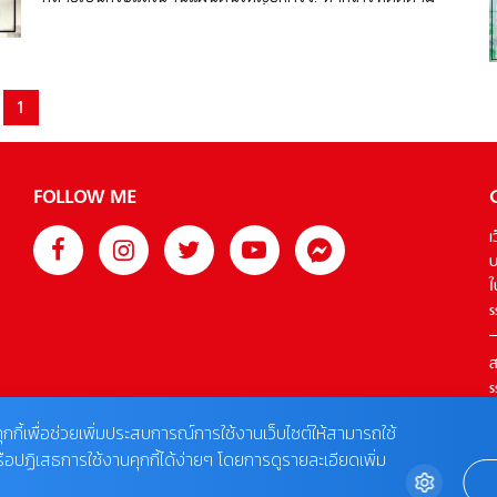
มาเป็นแนวเต้น ส่งให้เธอได้รับรางวัลจาก Golden Melody […]
วงการบันเทิงไต้หวันมาตั้งแต่ช่วงปี 2000 เชื่อว่าไม่มีใครไม่รู้จัก
หวังซินหลิง หรือ ซินดี้ หวัง (Wang Xinling/Wang Hsin-ling
หรือ Cyndi Wang) นักร้อง นักแสดงหญิงไต้หวันที่เริ่มเข้าวงการ
บันเทิงมาตั้งแต่ปี 2003 จากงานเพลงอัลบั้มแรก Cyndi Begin
1
และในปีเดียวกันนี้ หวังซินหลิงยังได้เดบิวต์ในฐานะนักแสดงด้วย
จากการรับบทนางรองในซีรี่ย์ไต้หวัน Westside Story ที่มีฮั่ว
เจี้ยนหัว (Hua Jianhua) ร่วมแสดงด้วย แต่หากพูดถึงจุดเปลี่ยน
FOLLOW ME
ที่ทำให้ซินดี้ หวังโด่งดังแบบก้าวกระโดด ต้องยกให้ผลงานเพลง
ในอัลบั้มที่ 2 ที่ชื่อ Cyndi Loves You ที่มีเพลง Ai Ni ที่ฮิตตลอด
เ
กาลมาจนถึงทุกวันนี้ และอยู่ในความทรงจำของเด็กยุค 2000 ได้
บ
อย่างลึกซึ้ง หลังจากนั้นหวังซินหลิงก็ยังส่งผลงานเพลงออกมา
ใ
อย่างต่อเนื่อง […]
s
ส
s
T
ุกกี้เพื่อช่วยเพิ่มประสบการณ์การใช้งานเว็บไซต์ให้สามารถใช้
รือปฏิเสธการใช้งานคุกกี้ได้ง่ายๆ โดยการดูรายละเอียดเพิ่ม
ต