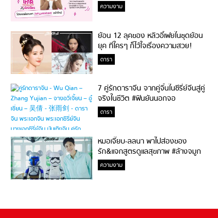
ความงาม
ย้อน 12 ลุคของ หลิวอี้เฟยในชุดย้อน
ยุค ที่ใครๆ ก็ไว้ใจเรื่องความสวย!
ดารา
7 คู่รักดาราจีน จากคู่จิ้นในซีรี่ย์จีนสู่คู่
จริงในชีวิต #ฟินยันนอกจอ
ดารา
หมอเจี๊ยบ-ลลนา พาไปส่องของ
รัก&แจกสูตรดูแลสุขภาพ #ล้างจมูก
ไม่ยากจะสอนให้
ความงาม