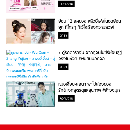
ความงาม
ย้อน 12 ลุคของ หลิวอี้เฟยในชุดย้อน
ยุค ที่ใครๆ ก็ไว้ใจเรื่องความสวย!
ดารา
7 คู่รักดาราจีน จากคู่จิ้นในซีรี่ย์จีนสู่คู่
จริงในชีวิต #ฟินยันนอกจอ
ดารา
หมอเจี๊ยบ-ลลนา พาไปส่องของ
รัก&แจกสูตรดูแลสุขภาพ #ล้างจมูก
ไม่ยากจะสอนให้
ความงาม