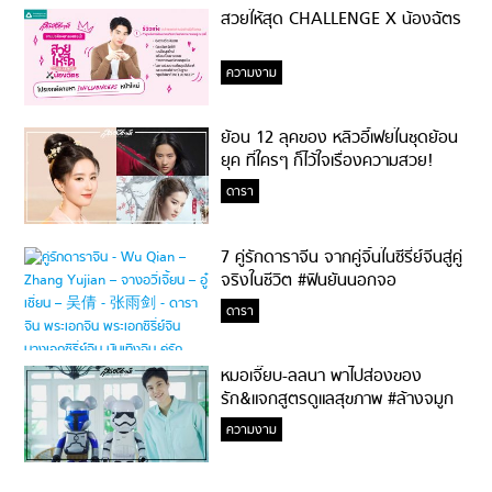
สวยให้สุด CHALLENGE X น้องฉัตร
ความงาม
ย้อน 12 ลุคของ หลิวอี้เฟยในชุดย้อน
ยุค ที่ใครๆ ก็ไว้ใจเรื่องความสวย!
ดารา
7 คู่รักดาราจีน จากคู่จิ้นในซีรี่ย์จีนสู่คู่
จริงในชีวิต #ฟินยันนอกจอ
ดารา
หมอเจี๊ยบ-ลลนา พาไปส่องของ
รัก&แจกสูตรดูแลสุขภาพ #ล้างจมูก
ไม่ยากจะสอนให้
ความงาม