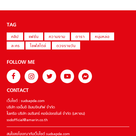
TAG
คลิป
แฟชั่น
ความงาม
ดารา
หนุ่มหล่อ
ละคร
ไลฟ์สไตล์
ดวงรายวัน
FOLLOW ME
CONTACT
เว็บไซต์ : sudsapda.com
บริษัท เอเอ็มอี อิมเมจิเนทีฟ จำกัด
ในเครือ บริษัท อมรินทร์ คอร์เปอเรชั่นส์ จำกัด (มหาชน)
ssdofficial@amarin.co.th
สนใจลงโฆษณากับเว็บไซต์ sudsapda.com