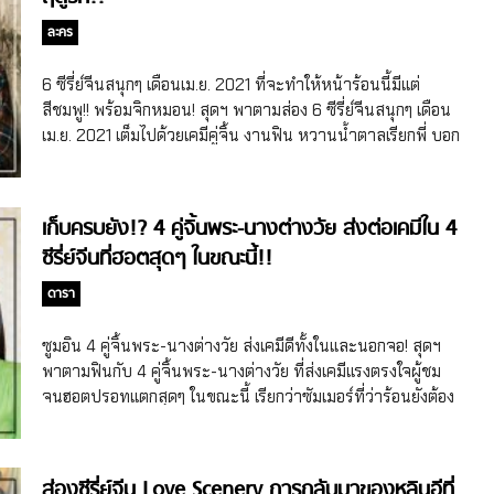
ปี 2019 และสวีลู่ (Xu Lu) นางเอกจีนรุ่นพี่ที่หลายคนน่าจะคุ้น
หน้าเธอดีจากซีรี่ย์จีนสุดฮอตหลายเรื่อง เช่น Tribes and
ละคร
Empires: Storm of Prophecy (2017), Destiny’s Love
(2019), Sunshine of My Life รักกันเมื่อวันฟ้าใส (2021) ฯลฯ
6 ซีรี่ย์จีนสนุกๆ เดือนเม.ย. 2021 ที่จะทำให้หน้าร้อนนี้มีแต่
ซึ่งในปี […]
สีชมพู!! พร้อมจิกหมอน! สุดฯ พาตามส่อง 6 ซีรี่ย์จีนสนุกๆ เดือน
เม.ย. 2021 เต็มไปด้วยเคมีคู่จิ้น งานฟิน หวานน้ำตาลเรียกพี่ บอก
เลยว่าฤดูร้อนนี้จะกลายเป็นฤดูรัก!! มีเรื่องไหนบ้างตามสุดฯ มาดู
กันค่ะ ^^ #เรื่องเผือกเลือกสุดฯ Love Scenery ฉากรักวัยฝัน
(ออนแอร์ 8 เม.ย. 2021) แดดร้อนแค่ไหน หลินอี (Lin Yi) กับสวีลู่
เก็บครบยัง!? 4 คู่จิ้นพระ-นางต่างวัย ส่งต่อเคมีใน 4
(Xu Lu) ก็ไม่มีหวั่น! ประเดิมส่งซีรี่ย์จีนสุดโรแมนติกสาดความ
ซีรี่ย์จีนที่ฮอตสุดๆ ในขณะนี้!!
หวานรับซัมเมอร์กับ Love Scenery ฉากรักวัยฝัน ที่บอกเล่า
เรื่องราวความรักของคู่พระ-นางรุ่นน้องหนุ่มสุดหล่อกับรุ่นพี่ดีกรี
ดารา
ดารานักร้องสาวสุดฮอต ล่าสุดซีรี่ย์จีนเรื่องนี้กวาดยอดวิว
ออนไลน์ไปแล้วกว่า 3,500 ล้านวิว แฟนคลับตามไปฟินกันได้ที่
ซูมอิน 4 คู่จิ้นพระ-นางต่างวัย ส่งเคมีดีทั้งในและนอกจอ! สุดฯ
WeTVth และ iQiyi นะคะ สุดฯ บอกเลยว่า Love Scenery ฉาก
พาตามฟินกับ 4 คู่จิ้นพระ-นางต่างวัย ที่ส่งเคมีแรงตรงใจผู้ชม
รักวัยฝัน เป็นซีรี่ย์จีนแนวปัจจุบัน/โรแมนติกเรื่องที่ […]
จนฮอตปรอทแตกสุดๆ ในขณะนี้ เรียกว่าซัมเมอร์ที่ว่าร้อนยังต้อง
แพ้ให้กับพวกเขา!! The Long March of Princess Changge
สตรีหาญ ฉางเกอ คู่จิ้นต่างวัยคู่แรกสุดฯ ขอเปิดด้วยคู่ของอู๋เหล่ย
(Wu Lei) – ตี๋ลี่เร่อปา (Dilireba) พระ-นางจากซีรี่ย์จีนย้อนยุค/
ส่องซีรี่ย์จีน Love Scenery การกลับมาของหลินอีที่