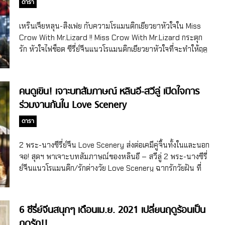
Mr.Lizard
ดารา
โดยในเรื่องนี้พระเอกคู่จิ้นคนใหม่ของเสิ่นเยว่ก็ไม่ใช่ใครที่ไหน เขา
คือ หลิวอี่หาว […]
เหรินเจียหลุน-สิงเฟย กับความโรแมนติกเยียวยาหัวใจใน Miss
Crow With Mr.Lizard !! Miss Crow With Mr.Lizard กระตุก
รัก หัวใจไฟช็อต ซีรี่ย์จีนแนวโรแมนติกเยียวยาหัวใจที่จะทำให้ฤดู
ร้อนกลายเป็นฤดูรัก นำทีมความหวานโดยเหรินเจียหลุน-สิง
เฟย!! หน้าร้อนนี้สุดฯ บอกเลยว่า รู้สึกหัวใจเต็มไปด้วยความ
หวานแหววสุดๆ หลังจากได้ดูซีรี่ย์จีนแนวโรแมนติกสุดฟิน Miss
คนดูเขิน! เจาะบทสัมภาษณ์ หลินอี-สวีลู่ เปิดใจการ
Crow With Mr. Lizard หรือชื่อไทย กระตุกรัก หัวใจไฟช็อต ที่
ร่วมงานกันใน Love Scenery
เพิ่งลงจอออนแอร์ไปเมื่อวันที่ 26 เม.ย. 2021 ที่ผ่านมา ซึ่ง
พระเอก-นางเอกของเรื่องก็ไม่ใช่ใครที่ไหน นั่นคือ เหรินเจียหลุน
ดารา
(Ren Jialun/Allen Ren) เจ้าของผลงานสุดฮอต The Destiny
of White Snake (2018), Under The Power (2019-2020)
2 พระ-นางซีรี่ย์จีน Love Scenery ส่งต่อเคมีคู่จิ้นทั้งในและนอก
และสิงเฟย (Xing Fei/Fair Xing) นางเอกหน้าแบ๊วจากเรื่อง Put
จอ! สุดฯ พาเจาะบทสัมภาษณ์ของหลินอี – สวีลู่ 2 พระ-นางซีรี่
[…]
ย์จีนแนวโรแมนติก/รักต่างวัย Love Scenery ฉากรักวัยฝัน ที่
บอกเลยว่า น้ำตาลยังเรียกพี่!! ส่งต่อกระแสคู่จิ้นแบบไม่มีแผ่ว
จริงๆ จ้า สำหรับหลินอี (Lin Yi) ดาราชายจีนรุ่นใหม่ไฟแรงวัย
22 ปีที่แจ้งเกิดในวงการบันเทิงจีนจนโด่งดังเป็นพลุแตกจากผล
6 ซีรี่ย์จีนสนุกๆ เดือนเม.ย. 2021 เปลี่ยนฤดูร้อนเป็น
งานเรื่อง Put Your Head On My Shoulder อุ่นไอในใจเธอ เมื่อ
ฤดูรัก!!