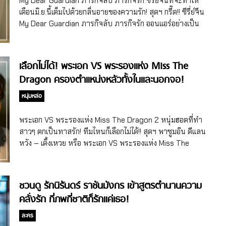
My Dear Guardian ภารกิจลับ ภารกิจรัก ซีรี่ย์จีนที่จะทำให้
ของทั้งคู่ก็ไม่ได้โรยด้วยกลีบกุหลาบด้วย เพราะมีมือที่ 3 พร้อมจะ
เดือนมิ.ย.นี้เต็มไปด้วยกลิ่นอายของความรัก! สุดฯ กรี๊ด!! ซีรี่ย์จีน
เข้ามาแทรกกลางอยู่ตลอด!! งานนี้เลิฟสตอรี่ของเหลียงมู่เจ๋อและ
My Dear Guardian ภารกิจลับ ภารกิจรัก ออนแอร์อย่างเป็น
เซี่ยชูจะเป็นอย่างไรต่อมาร่วมลุ้นไปพร้อมกันแบบซับไทยที่แอป
ทางการ เปิดตัวคืนแรกก็ส่งต่อเรื่องราวสุดเข้มข้น ครบรส ทั้งงาน
iQiyi นะคะ พระเอกและนางเอกของเรื่อง My Dear Guardian
บู๊ ฟิน พร้อมหุ่นล่ำๆ ของพระเอกหวงจิ่งอวี๋ ทีมเมียไม่ดูไม่ได้
ภารกิจลับ ภารกิจรักได้หวงจิ่งอวี๋ (Huang Jingyu หรือ
แล้ว!?! >< คุ้มค่าสมการรอคอยจริงๆ ค่า สำหรับซีรี่ย์จีนแนวโร
เลือกไม่ได้! พระเอก VS พระรองแห่ง Miss The
Johnny Huang) ที่แจ้งเกิดจากซีรี่ย์จีนขวัญใจสายวาย
แมนติก/ทหาร-หมอMy Dear Guardian หรือชื่อไทย ภารกิจลับ
Dragon ครองตำแหน่งหลัวทั้งในและนอกจอ!
Addicted ร้ายนักรักเสพติด (2016), Moonshine and
ภารกิจรัก ที่ดัดแปลงบทจากนิยายจีนชื่อดังของนักเขียนเจ้าของ
Valentine […]
นามปากกา She Zhi Ma Yi ที่หลังจากเปิดกล้องถ่ายทำไปเมื่อ
หนุ่มหล่อ
เดือนม.ค. 2020 และใช้เวลาถ่ายทำนานกว่า 5 เดือน (ปิดกล้อง
เมื่อเดือนพ.ค. 2020) ก็ปล่อยให้แฟนๆ ลุ้นรอวันออกอากาศมา
พระเอก VS พระรองแห่ง Miss The Dragon 2 หนุ่มฮอตที่ทำ
นานกว่า 1 ปีเต็ม ในที่สุดวันที่ 1 มิ.ย. 2021 ก็ได้ฤกษ์งามยามดีลง
สาวๆ ตกเป็นทาสรัก! ทีมไหนก็เลือกไม่ได้!! สุดฯ พาซูมอิน ดีแลน
จอออนแอร์ให้แฟนๆ ได้ติดตามกันทั้งในจีนและในไทยทางแอป
หวัง – เติ้งเหวย หรือ พระเอก VS พระรองแห่ง Miss The
iQiyi กันแล้ว!! […]
Dragon รักนิรันดร์ ราชันมังกร ที่ส่งซีรี่ย์จีนออนแอร์ได้ไม่ทันไรก็
ทำเอาคนดูตกหลุมรักวนไป!! >< #เรื่องผู้ชายไว้ใจสุดฯ ยังคงมา
แรงแซงทุกโค้งอย่างต่อเนื่องจริงๆ จ้า สำหรับซีรี่ย์จีนแนวย้อน
ชวนดู รักนิรันดร์ ราชันมังกร เข้าสูตรตำนานความ
ยุค/โรแมนติก/แฟนตาซีMiss The Dragon หรือชื่อไทย รักนิรัน
คลั่งรัก กี่ภพกี่ชาติก็รักแค่เธอ!
ดร์ ราชันมังกร ที่กำลังออกอากาศในจีนและแบบซับไทยที่แอป
WeTVth โดยซีรี่ย์เรื่องนี้สร้างจากเกมสุดฮิต Orange Light
ละคร
Game โดยบอกเล่าเรื่องราวความรักของราชันย์มังกรที่ได้พบกับ