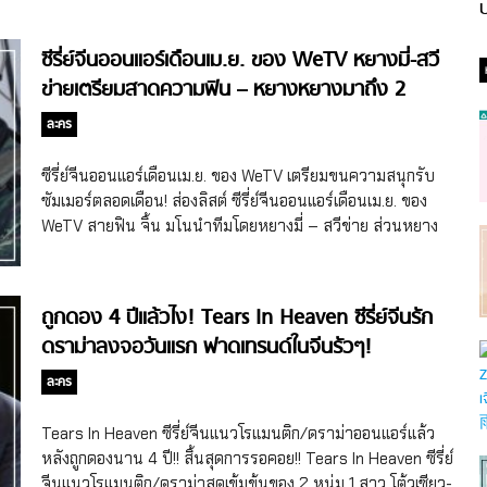
ป
ซีรี่ย์จีนออนแอร์เดือนเม.ย. ของ WeTV หยางมี่-สวี
ข่ายเตรียมสาดความฟิน – หยางหยางมาถึง 2
เรื่อง!
ละคร
ซีรี่ย์จีนออนแอร์เดือนเม.ย. ของ WeTV เตรียมขนความสนุกรับ
ซัมเมอร์ตลอดเดือน! ส่องลิสต์ ซีรี่ย์จีนออนแอร์เดือนเม.ย. ของ
WeTV สายฟิน จิ้น มโนนำทีมโดยหยางมี่ – สวีข่าย ส่วนหยาง
หยางส่งผลงาน 2 เรื่องลงจอต่อเนื่อง! มีเรื่องไหนบ้างตามสุดฯ มา
ดูกันค่ะ สายโรแมนติก จะการงานหรือความรักก็เอาอยู่! WeTV
เอาใจคอซีรี่ย์จีนสายฟิน จิ้น มโนในเดือนเมษาหน้าร้อน แต่แค่มี
ถูกดอง 4 ปีแล้วไง! Tears In Heaven ซีรี่ย์จีนรัก
เธอหัวใจก็ชุ่มชื้น! ประเดิมเรื่องแรกด้วย Perfect Husband หรือ
ดราม่าลงจอวันแรก ฟาดเทรนด์ในจีนรัวๆ!
SHE AND HER PERFECT HUSBAND ซีรี่ย์จีนแนวโรแมนติก
ของสาวรุ่นพี่กับหนุ่มรุ่นน้อง ซึ่งนางเอกได้หยางมี่ (Yang Mi)
ละคร
เจ้าของบทไป๋เฉี่ยนแห่ง Eternal Love สามชาติสามภพ ป่าท้อ
สิบหลี่ (2017) มารับบทคู่กับสวีข่าย (Xu Kai) ที่เมื่อช่วงต้นปี
Tears In Heaven ซีรี่ย์จีนแนวโรแมนติก/ดราม่าออนแอร์แล้ว
2022 เพิ่งจะส่งซีรี่ย์จีนแนวย้อนยุค Royal Feast ลงจอกวาด
หลังถูกดองนาน 4 ปี!! สิ้นสุดการรอคอย!! Tears In Heaven ซีรี่ย์
ยอดวิวไป นอกจอทั้งคู่อายุห่างกันถึง […]
จีนแนวโรแมนติก/ดราม่าสุดเข้มข้นของ 2 หนุ่ม 1 สาว โต้วเซียว-