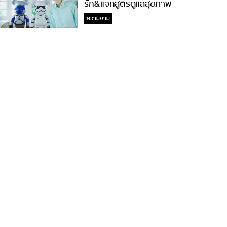
รัก&แจกสูตรดูแลสุขภาพ
#ล้างจมูกไม่ยากจะสอนให้
ความงาม