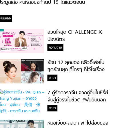
ระมูลเสื้อ คนหล่อขอทำดีปี 19 ได้แล้วตอนนี้
หนุ่มหล่อ
สวยให้สุด CHALLENGE X
น้องฉัตร
ความงาม
ย้อน 12 ลุคของ หลิวอี้เฟยใน
ชุดย้อนยุค ที่ใครๆ ก็ไว้ใจเรื่อง
ความสวย!
ดารา
7 คู่รักดาราจีน จากคู่จิ้นในซีรี่ย์
จีนสู่คู่จริงในชีวิต #ฟินยันนอก
จอ
ดารา
หมอเจี๊ยบ-ลลนา พาไปส่องของ