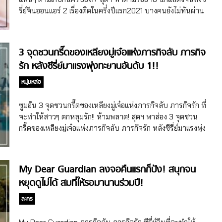
จีนอีกหนึ่งเรื่องที่มีแฟนๆ เฝ้ารอการออกอากาศมานานมากได้
รี่ย์จีนออนแอร์ 2 เรื่องติดในครึ่งปีแรก2021 บางคนยังไม่ทันผ่าน
ฤกษ์ดีลงจออย่างเป็นทางการแล้วค่า […]
ครึ่งปีก็ฟาดไปแล้วถึง 3 เรื่อง ประชันความปังกันแบบไม่มีใคร
ยอมใคร ทีมคนดูตามเก็บกันครบยัง!?! จ้าวลู่ซือ (Zhao Lusi)
นักแสดงจีนคนแรกสุดฯ ขอเปิดด้วยจ้าวลู่ซือที่ตั้งแต่ต้นปีก็ส่งซีรี่ย์
3 จุดชวนกรี๊ดของเหลียงมู่เจ๋อแห่งภารกิจลับ ภารกิจ
จีนแนวย้อนยุค/ดราม่า The Long Ballad ฉางเกอสิง ลงจอฟาด
รัก หลังซีรี่ย์มาแรงพุ่งทะยานอันดับ 1!!
ความปัง โดยกวาดยอดวิวออนไลน์ไปได้มากกว่า 3 พันล้านวิว
แม้ในเรื่องนี้จ้าวลู่ซือจะไม่ได้รับบทนางเอก แต่คู่ของจ้าวลู่ซือกับ
หนุ่มหล่อ
หลิวอวี่หนิง (Liu Yuning) ก็ได้รับเสียงเชียร์และความนิยมสูงไม่
แพ้คู่หลักที่รับบทโดยอู๋เหล่ย (Wu Lei) – ตี๋ลี่เร่อปา (Dilireba)
ซูมอิน 3 จุดชวนกรี๊ดของเหลียงมู่เจ๋อแห่งภารกิจลับ ภารกิจรัก ที่
เลยละค่า ใครยังไม่ได้ดูสามารถไปตามเก็บย้อนหลังแบบซับไทย
จะทำให้สาวๆ ตกหลุมรัก!! ห้ามพลาด! สุดฯ พาส่อง 3 จุดชวน
และพากย์ไทยได้ที่ WeTVth ส่วนซีรี่ย์จีนอีกเรื่องของจ้าวลู่ซือที่
กรี๊ดของเหลียงมู่เจ๋อแห่งภารกิจลับ ภารกิจรัก หลังซีรี่ย์มาแรงพุ่ง
ออนแอร์ในช่วงครึ่งปีแรก 2021 นี้คือ Please Feel At East Mr.
ทะยานอันดับ 1 เกือบทุกโผ งานนี้แฟนคลับพลาดแล้วบอกเลยว่า
Ling โดยหวนคืนมงกุฎนางเอกอีกครั้ง ประกบคู่กับหลิวเท่อ […]
จะเสียดายมาก!! แรงทะลุปรอทแบบไม่เกรงใจใครจริงๆ ค่า
สำหรับ My Dear Guardian หรือชื่อไทย ภารกิจลับ ภารกิจรัก
My Dear Guardian ลงจอคืนแรกก็ปัง! สนุกจน
ซีรี่ย์จีนแนวโรแมนติก/ทหาร-หมอที่ดัดแปลงบทจากนิยายจีน
หยุดดูไม่ได้ สมที่ให้รอมานานร่วมปี!
ชื่อดังของนักเขียนเจ้าของนามปากกา Zhe Zhi Ma Yi โดยเป็นซีรี่
ย์จีนที่ถ่ายทอดเรื่องราวของการทุ่มเททำงานในฐานะทหาร
ละคร
หน่วยรบพิเศษและหมอทหารของเหลียงมู่เจ๋อ–เซี่ยชูที่นอกจาก
จะต้องเผชิญกับปัญหาและเสี่ยงอันตรายมากมายแล้ว ความรัก