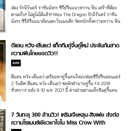
หญิงสาวมนุษย์ธรรมดาจิตใจดีโดยบังเอิญ และถูกหญิงสาวช่วย
ส่อง รักนิรันดร์ ราชันมังกร ซีรี่ย์จีนแนวหวาน ฟิน เศร้าที่ต้อง
เอาไว้ เพราะคิดว่าเป็นงูขาวที่ได้รับบาดเจ็บ ราชันย์มังกรผู้ไม่เคย
ตามเก็บ!! ไม่ดูไม่ได้แล้ว!! Miss The Dragon รักนิรันดร์ ราชัน
หวั่นไหวให้ใครก็ต้องพ่ายแพ้ให้กับความดีของเธอคนนี้ และนี่คือ
มังกร ซีรี่ย์จีนแนวย้อนยุค/โรแมนติก จัดหนักทั้งความหวาน ฟิน
จุดเริ่มต้นความสัมพันธ์ของคู่พระ-นางที่มีรักแท้ รักเดียวที่ไม่ว่า
เศร้า เข้าสูตรตำนานความคลั่งรัก กี่ภพกี่ชาติก็รักแค่เธอ!
จะผ่านไปกี่ภพกี่ชาติก็หยุดไว้ที่เขาและเธอเพียงผู้เดียว!! หลังจาก
สัปดาห์แรกแห่งการออกอากาศผ่านไปแล้วจ้า สำหรับ Miss
ซีรี่ย์จีนMiss The Dragon รักนิรันดร์ ราชันมังกรออนแอร์ไป
The Dragon หรือชื่อไทย รักนิรันดร์ ราชันมังกร ซีรี่ย์จีนแนว
ดีแลน หวัง-เสิ่นเยว่ แท็กทีมคู่จิ้นคู่ใหม่ ประชันกันสาด
เมื่อวันที่ 10 พ.ค. 2021 […]
ย้อนยุค/โรแมนติก/แฟนตาซีสร้างจากเกม Orange Light
ความฟินโกยยอดวิว!!
Game ที่เพิ่งจะลงจอออนแอร์ไปเมื่อวันที่ 10 พ.ค. 2021 ที่ผ่านมา
โดยเป็นซีรี่ย์จีนที่บอกเล่าเรื่องราวความรักของราชันมังกรและ
ละคร
หญิงสาวธรรมดาที่จะพิสูจน์ให้เห็นว่า ไม่ว่าจะกี่ภพกี่ชาติ จะเจอ
อุปสรรคมากมายเท่าไหร่ก็จะรัก ปกป้องดูแลแค่เธอ/เขาคนเดียว!
ดีแลน หวัง-เสิ่นเยว่ เตรียมพาคู่จิ้นคนใหม่ปล่อยซีรี่ย์จีนออนแอร์
ซึ่ง 2 นักแสดงนำของเรื่องได้ดีแลน หวัง หรือชื่อจีน หวังเฮ่อตี้
2 วันติด! ดีแลน หวัง-เสิ่นเยว่ ขอพักตำนานคู่จิ้น F4 2018
(Dylan Wang/Wang Hedi) ที่แจ้งเกิดจากบทเต้าหมิงซื่อแห่ง
ชั่วคราว! หลัง 9-10 พ.ค. 2021 นี้ ต่างฝ่ายต่างแท็กทีมคู่จิ้นคน
Meteor Garden รักใสๆ หัวใจสี่ดวง (2018) หรือ […]
ใหม่ร่วมส่งต่อความหวานน้ำตาลเรียกพี่ในซีรี่ย์จีน 2 เรื่อง 2
สไตล์! Use For My Talent (หรืออีกชื่อ My Dear Neat
Freak) เรื่องแรกสุดฯ ขอเปิดด้วย Use For My Talent ซีรี่ย์จีน
7 วันทะลุ 300 ล้านวิว! เหรินเจียหลุน-สิงเฟย ส่งต่อ
แนวโรแมนติกเรื่องใหม่ล่าสุดของเสิ่นเยว่ (Shen Yue) เจ้าของบท
ความโรแมนซ์เยียวยาใจใน Miss Crow With
ซันไช่แห่ง Meteor Garden รักใสๆ หัวใจสี่ดวง 2018 หรือ F4
2018 และถือเป็นซีรี่ย์จีนเรื่องแรกของปี 2021 ของเสิ่นเยว่ด้วย