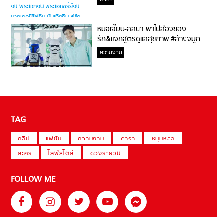
ดารา
หมอเจี๊ยบ-ลลนา พาไปส่องของ
รัก&แจกสูตรดูแลสุขภาพ #ล้างจมูก
ไม่ยากจะสอนให้
ความงาม
TAG
คลิป
แฟชั่น
ความงาม
ดารา
หนุ่มหล่อ
ละคร
ไลฟ์สไตล์
ดวงรายวัน
FOLLOW ME