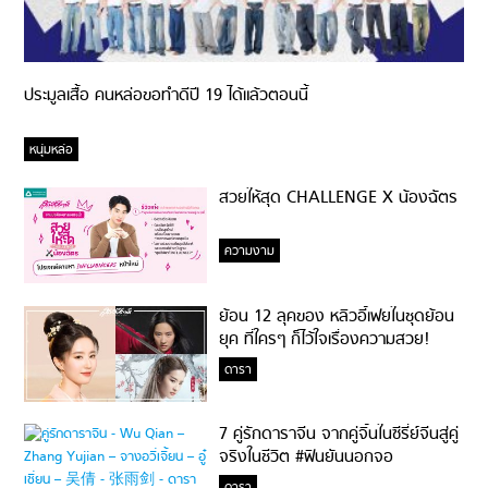
ประมูลเสื้อ คนหล่อขอทำดีปี 19 ได้แล้วตอนนี้
หนุ่มหล่อ
สวยให้สุด CHALLENGE X น้องฉัตร
ความงาม
ย้อน 12 ลุคของ หลิวอี้เฟยในชุดย้อน
ยุค ที่ใครๆ ก็ไว้ใจเรื่องความสวย!
ดารา
7 คู่รักดาราจีน จากคู่จิ้นในซีรี่ย์จีนสู่คู่
จริงในชีวิต #ฟินยันนอกจอ