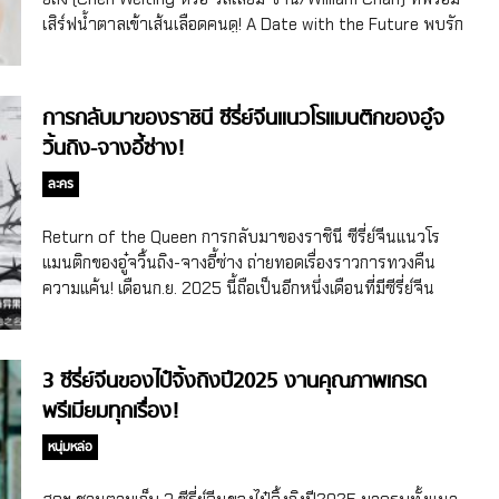
ดูดซ่งหรันเอาไว้ หลังจากซ่งหรันและหลี่จ้านได้ใช้เวลาร่วมกัน
เสิร์ฟน้ำตาลเข้าเส้นเลือดคนดู! A Date with the Future พบรัก
มากขึ้น หลี่จ้านก็ได้เห็นถึงด้านที่อบอุ่น แต่เข้มแข็งและเต็มไป
ที่ปลายสัญญา (2023) ซีรี่ย์จีนแนวปัจจุบันโรแมนติกของเฉิน
ด้วยความยุติธรรม ความเมตตาของซ่งหรัน อุดมคติที่เหมือนกัน
เหว่ยถิง เรื่องแรกขอเปิดด้วย A Date with the Future พบรักที่
และจิตวิญญาณที่เข้ากันได้ช่วยจุดประกายความรักระหว่างทั้ง
ปลายสัญญา ที่ดัดแปลงบทจากนิยายของเสี่ยวลู่ (Xiao Lu) บอก
การกลับมาของราชินี ซีรี่ย์จีนแนวโรแมนติกของอู๋จ
สองคน ทว่า เหตุการณ์ระเบิดครั้งใหญ่ทำให้ความสัมพันธ์ที่
เล่าเรื่องราวเกี่ยวกับนักผจญเพลิง จิ้นฉือชวน ที่เคยช่วยชีวิตเด็ก
วิ้นถิง-จางอี้ซ่าง!
กำลังเริ่มต้นนี้ต้องสิ้นสุดลง หลังเดินทางกลับไปที่จีน ทั้งสองต่าง
สาว สวีหลาย เอาไว้จากเหตุการณ์แผ่นดินไหวเมื่อสิบปีก่อน สิบ
ตกอยู่ในสถานการณ์ที่ยากลำบาก หนำซ้ำยังขาดการติดต่อกันไป
ปีต่อมา สวีหลายกลายเป็นนักข่าวสาวมากความสามารถ เมื่อ
ละคร
หลี่จ้านรู้สึกผิดที่ทำให้เพื่อนของเขาเสียชีวิต ขณะที่พยายามช่วย
หน่วยกู้ภัยดับเพลิงเทศบาลจัดตั้งทีมสุนัขค้นหา สวีหลายกลาย
เขาในเหตุการณ์ระเบิด ส่วนซ่งหรันที่กำลังถูกโจมตีอย่างหนัก
เป็นครูฝึกสุนัขค้นหาและกู้ภัยของทีม และกลายเป็นผู้ร่วมงาน
Return of the Queen การกลับมาของราชินี ซีรี่ย์จีนแนวโร
จากภาพๆ หนึ่งที่กลายเป็นประเด็นวิพากษ์วิจารณ์ ทั้งสองคน
กับจิ้นฉือชวน ซึ่งเป็นหัวหน้าสถานีของหน่วยบริการพิเศษกู้ภัย
แมนติกของอู๋จวิ้นถิง-จางอี้ซ่าง ถ่ายทอดเรื่องราวการทวงคืน
ต้องต่อสู้กับความทรมานภายในจิตใจ การบังเอิญกลับมาเจอกัน
ดับเพลิงเทศบาลนั้นอยู่ เส้นทางความสัมพันธ์ของพวกเขาจะ
ความแค้น! เดือนก.ย. 2025 นี้ถือเป็นอีกหนึ่งเดือนที่มีซีรี่ย์จีน
อีกครั้ง ต่างฝ่ายต่างช่วยกันให้กำลังใจและข้ามผ่านความยาก
ดำเนินต่อไปอย่างไร ต้องไปติดตามกันนะคะ นางเอกที่มารับบทคู่
สนุกๆ ทยอยออนแอร์เพียบ ไม่ว่าจะเป็นซีรี่ย์จีน Footprints of
ลำบากไปได้ ร่วมกันเพาะเมล็ดต้นมะกอกสีขาวที่หยั่งรากลึกใน
กับเฉินเหว่ยถิงในเรื่อง A Date with the Future พบรักที่ปลาย
Change ร่องรอยในทรงจำ ของเฉิงเหล่ย (Cheng Lei) – ถง
จิตใจ… สำหรับนางเอกที่มารับบทคู่กับเฉินเจ๋อหย่วนในเรื่อง The
สัญญาได้จางรั่วหนาน (Zhang Ruonan) นักแสดงหญิงจีนวัย
เหยา (Tong Yao), ซีรี่ย์จีนแนวย้อนยุค The Journey of
White Olive Tree ปลูกรักพักใจ ใต้ต้นมะกอกขาวได้เหลียงเจี๋ย
3 ซีรี่ย์จีนของไป๋จิ้งถิงปี2025 งานคุณภาพเกรด
28 ปี (เกิดเดือนพ.ย. 1996) ที่ฝากฝีมือมาแล้วในซีรี่ย์จีนเรื่อง
Legend สู่ภูผามหาสมุทร ของเฉิงอี้ (Cheng Yi) – กู่ลี่นาจา
(Liang […]
พรีเมียมทุกเรื่อง!
Everyone Wants To […]
(Gulinazha), ซีรี่ย์จีนแนวไซไฟ/อาชญากรรม/ดราม่า Mobius
เวียน ว่าย ตาย ฆ่า ของไป๋จิ้งถิง (Bai Jingting) – เจนิส ม่าน
หนุ่มหล่อ
(Janice Man) เป็นต้น ซึ่งล่าสุดยังมีซีรี่ย์จีนอีกหนึ่งเรื่องออนแอร์
ไปเมื่อวันที่ 16 ก.ย. 2025 นั่นคือ […]