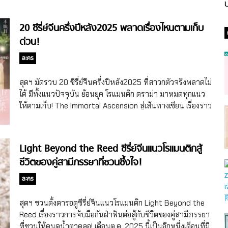
ป
20 ซีรี่ย์จีนครึ่งปีหลัง2025 พลาดเรื่องไหนตามเก็บ
ด่วน!
ละคร
สุดฯ มัดรวบ 20 ซีรี่ย์จีนครึ่งปีหลัง2025 ที่สาวกตัวจริงพลาดไม่
ได้ มีทั้งแนวปัจจุบัน ย้อนยุค โรแมนติก ดราม่า มาหมดทุกแนว
ให้ตามเก็บ! The Immortal Ascension สู่เส้นทางเซียน เรื่องราว
ของหนุ่มชนบทคนหนึ่งที่อาศัยความมานะของตัวเองจนได้กลาย
เป็นเซียน ซึ่งพระเอกได้นักแสดงชายจีนขวัญใจมหาชนอย่าง
หยางหยาง (Yang Yang) มารับบทนำ โดยเรื่องนี้ถือเป็นผลงาน
Light Beyond the Reed ซีรี่ย์จีนแนวโรแมนติกสู้
ที่ออนแอร์ในรอบ 2 ปีของหยางหยางเลยด้วย ทีมเมียคนไหน
ชีวิตของคู่สามีภรรยาที่ชวนซึ้งใจ!
พลาดไปสามารถเก็บย้อนหลังได้ทางแพลตฟอร์ม YOUKU นะคะ
Deep Affection Eyes ดวงตาแห่งความรักอันลึกซึ้ง เย่เห
ละคร
มิง หญิงสาววัย 30 ปีที่ลาออกจากงานและตัดสินใจกลับบ้านเกิด
ที่นั่นเองเย่เหมิงได้พบกับหลี่จวิ้นอวี่ ด้วยสายตาที่ดูลึกลับและ
สุดฯ ชวนตั้งตารอดูซีรี่ย์จีนแนวโรแมนติก Light Beyond the
สุขุมเย็นชาของเขา ทำให้เย่เหมิงรู้สึกถูกดึงดูด เย่เหมิงรู้สึกเห็นใจ
Reed เรื่องราวการจับมือกันฝ่าฟันต่อสู้กับชีวิตของคู่สามีภรรยา
ชีวิตที่ลำบากของหลี่จวิ้นอวี่ ส่วนหลี่จวิ้นอวี่ที่ค่อยๆ รู้จักเย่เหมิ
ที่ชวนให้คนดูน้ำตาคลอ! เดือนต.ค. 2025 นี้เป็นอีกหนึ่งเดือนที่มี