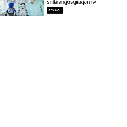
รัก&แจกสูตรดูแลสุขภาพ
#ล้างจมูกไม่ยากจะสอนให้
ความงาม