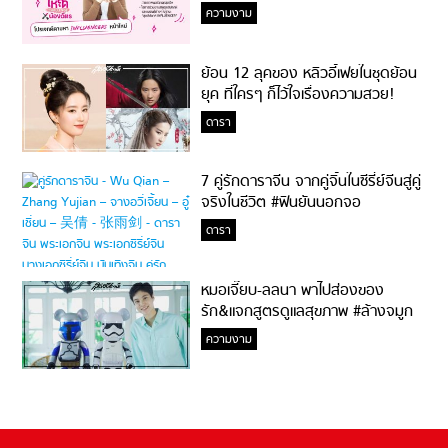
ความงาม
ย้อน 12 ลุคของ หลิวอี้เฟยในชุดย้อน
ยุค ที่ใครๆ ก็ไว้ใจเรื่องความสวย!
ดารา
7 คู่รักดาราจีน จากคู่จิ้นในซีรี่ย์จีนสู่คู่
จริงในชีวิต #ฟินยันนอกจอ
ดารา
หมอเจี๊ยบ-ลลนา พาไปส่องของ
รัก&แจกสูตรดูแลสุขภาพ #ล้างจมูก
ไม่ยากจะสอนให้
ความงาม