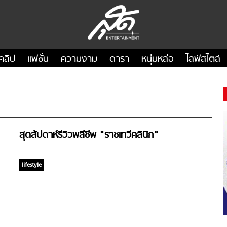
คลิป
แฟชั่น
ความงาม
ดารา
หนุ่มหล่อ
ไลฟ์สไตล์
สุดสัปดาห์รีวิวพลีชีพ "ราชเทวีคลินิก"
lifestyle