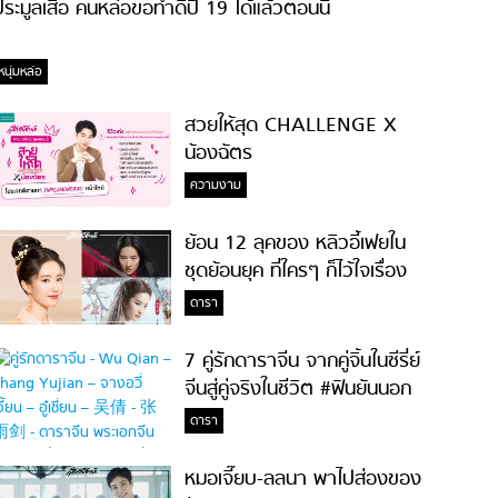
ระมูลเสื้อ คนหล่อขอทำดีปี 19 ได้แล้วตอนนี้
หนุ่มหล่อ
สวยให้สุด CHALLENGE X
น้องฉัตร
ความงาม
ย้อน 12 ลุคของ หลิวอี้เฟยใน
ชุดย้อนยุค ที่ใครๆ ก็ไว้ใจเรื่อง
ความสวย!
ดารา
7 คู่รักดาราจีน จากคู่จิ้นในซีรี่ย์
จีนสู่คู่จริงในชีวิต #ฟินยันนอก
จอ
ดารา
หมอเจี๊ยบ-ลลนา พาไปส่องของ