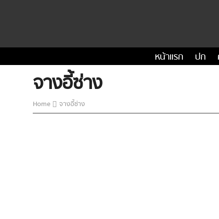
หน้าแรก
ปก
จางอี้ซ่าง
Home
จางอี้ซ่าง