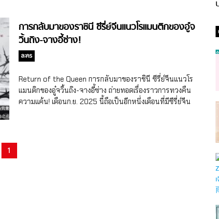
ป
การกลับมาของราชินี ซีรี่ย์จีนแนวโรแมนติกของอู๋จ
วิ้นถิง-จางอี้ซ่าง!
ละคร
Return of the Queen การกลับมาของราชินี ซีรี่ย์จีนแนวโร
แมนติกของอู๋จวิ้นถิง-จางอี้ซ่าง ถ่ายทอดเรื่องราวการทวงคืน
ความแค้น! เดือนก.ย. 2025 นี้ถือเป็นอีกหนึ่งเดือนที่มีซีรี่ย์จีน
สนุกๆ ทยอยออนแอร์เพียบ ไม่ว่าจะเป็นซีรี่ย์จีน Footprints of
Change ร่องรอยในทรงจำ ของเฉิงเหล่ย (Cheng Lei) – ถง
เหยา (Tong Yao), ซีรี่ย์จีนแนวย้อนยุค The Journey of
Legend สู่ภูผามหาสมุทร ของเฉิงอี้ (Cheng Yi) – กู่ลี่นาจา
1
(Gulinazha), ซีรี่ย์จีนแนวไซไฟ/อาชญากรรม/ดราม่า Mobius
เวียน ว่าย ตาย ฆ่า ของไป๋จิ้งถิง (Bai Jingting) – เจนิส ม่าน
(Janice Man) เป็นต้น ซึ่งล่าสุดยังมีซีรี่ย์จีนอีกหนึ่งเรื่องออนแอร์
ไปเมื่อวันที่ 16 ก.ย. 2025 นั่นคือ […]