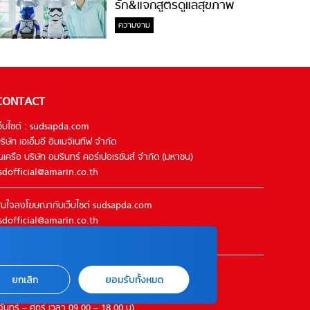
รัก&แจกสูตรดูแลสุขภาพ
#ล้างจมูกไม่ยากจะสอนให้
ความงาม
CONTACT
ว็บไซต์ : sudsapda.com
ริษัท เอเอ็มอี อิมเมจิเนทีฟ จำกัด
นเครือ บริษัท อมรินทร์ คอร์เปอเรชั่นส์ จำกัด (มหาชน)
sdofficial@amarin.co.th
นใจลงโฆษณากับเว็บไซต์ sudsapda.com
sdofficial@amarin.co.th
el : 02-422-9999 ต่อ 4844
ิดต่อแจ้งปัญหาหรือร้องเรียน
ยกเลิก
ยอมรับทั้งหมด
2-422-9999 ต่อ 4180
จันทร์ – ศุกร์ เวลา 09.00 – 18.00 น)