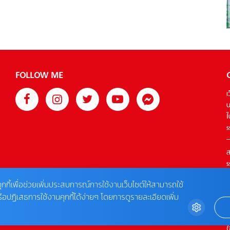
Weiguang), จางปินปิน (Zhang Binbin), จางอวิ๋นหลง (Zhang
Yunlong), จู้ซวี่ตัน (Zhu Xudan), หวงเมิ่งอิ๋ง (Huang
Mengying), หลิวรุ่ยหลิน […]
FOLLOW ME
เ
บ
ใ
s
ส
s
T
ุกกี้เพื่อช่วยเพิ่มประสบการณ์การใช้งานเว็บไซต์ให้สามารถใช้
รือปฏิเสธการใช้งานคุกกี้ได้ง่ายๆ โดยการดูรายละเอียดเพิ่ม
ต
0
(