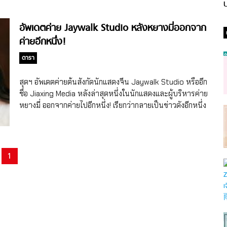
ป
อัพเดตค่าย Jaywalk Studio หลังหยางมี่ออกจาก
ค่ายอีกหนึ่ง!
ดารา
สุดฯ อัพเดตค่ายต้นสังกัดนักแสดงจีน Jaywalk Studio หรืออีก
ชื่อ Jiaxing Media หลังล่าสุดหนึ่งในนักแสดงและผู้บริหารค่าย
หยางมี่ ออกจากค่ายไปอีกหนึ่ง! เรียกว่ากลายเป็นข่าวดังอีกหนึ่ง
ข่าวเมื่อช่วงสัปดาห์ที่ผ่านมา สำหรับข่าวเกี่ยวกับค่ายต้นสังกัด
ดาราจีนค่ายดังยักษ์ใหญ่อย่าง Jaywalk Studio หรืออีกชื่อ
Jiaxing Media (嘉行传媒) หรือที่คนในวงการติ่งจีนเรียก
ติดปากกันว่า ค่ายหยางมี่ (Yang Mi) นางเอกซุปตาร์ตัวแม่
1
เจ้าของบทไป๋เฉี่ยนแห่ง Eternal Love สามชาติสามภพ ป่าท้อ
สิบหลี่ (2017) ที่นอกจากจะเป็นนักแสดงในสังกัด ยังนั่งแท่นเป็น
หนึ่งในผู้ก่อตั้งและผู้ถือหุ้นของบริษัท (บริษัทก่อตั้งเมื่อปี 2014)
ยิ่งไปกว่านั้นนักแสดงรุ่นแรกของค่ายนี้แต่ละคนก็บอกเลยว่าดีกรี
ความปังระดับแถวหน้าของจีนทั้งนั้น! ไม่ว่าจะเป็นหลิวข่ายเวย
(Liu Kaiwei), ตี๋ลี่เร่อปา (Dilireba), เกาเหว่ยกวง (Gao