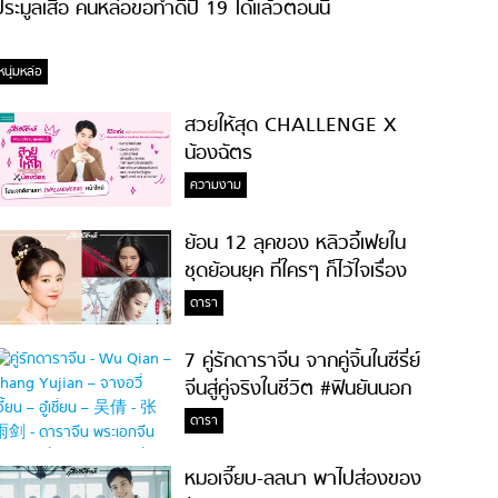
ระมูลเสื้อ คนหล่อขอทำดีปี 19 ได้แล้วตอนนี้
หนุ่มหล่อ
สวยให้สุด CHALLENGE X
น้องฉัตร
ความงาม
ย้อน 12 ลุคของ หลิวอี้เฟยใน
ชุดย้อนยุค ที่ใครๆ ก็ไว้ใจเรื่อง
ความสวย!
ดารา
7 คู่รักดาราจีน จากคู่จิ้นในซีรี่ย์
จีนสู่คู่จริงในชีวิต #ฟินยันนอก
จอ
ดารา
หมอเจี๊ยบ-ลลนา พาไปส่องของ