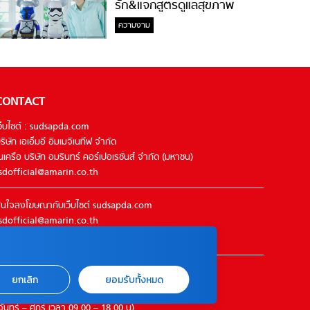
รัก&แจกสูตรดูแลสุขภาพ
#ล้างจมูกไม่ยากจะสอนให้
ความงาม
CONTACT
ว็บไซต์ : sudsapda.com
ริษัท เอเอ็มอี อิมเมจิเนทีฟ จำกัด
นเครือ บริษัท อมรินทร์ คอร์เปอเรชั่นส์ จำกัด (มหาชน)
sdofficial@amarin.co.th
นใจลงโฆษณากับเว็บไซต์ sudsapda.com
sdofficial@amarin.co.th
el : 02-422-9999 ต่อ 4844
ิดต่อแจ้งปัญหาหรือร้องเรียน
ยกเลิก
ยอมรับทั้งหมด
2-422-9999 ต่อ 4180
จันทร์ – ศุกร์ เวลา 09.00 – 18.00 น)