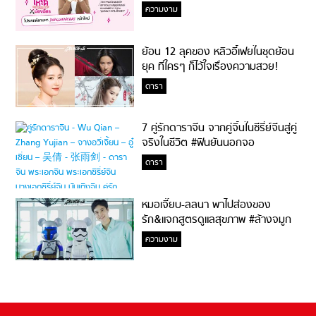
ความงาม
ย้อน 12 ลุคของ หลิวอี้เฟยในชุดย้อน
ยุค ที่ใครๆ ก็ไว้ใจเรื่องความสวย!
ดารา
7 คู่รักดาราจีน จากคู่จิ้นในซีรี่ย์จีนสู่คู่
จริงในชีวิต #ฟินยันนอกจอ
ดารา
หมอเจี๊ยบ-ลลนา พาไปส่องของ
รัก&แจกสูตรดูแลสุขภาพ #ล้างจมูก
ไม่ยากจะสอนให้
ความงาม