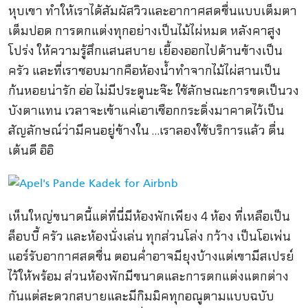
หุบเขา ทำให้เราได้สัมผัสวิวและอากาศสดชื่นแบบเต็มตา
เต็มปอด การตกแต่งทุกอย่างเป็นไม้ไผ่หมด หลังคาสูง
โปร่ง ให้ความรู้สึกแสนสบาย เยื้องออกไปด้านข้างเป็น
ครัว และที่เราชอบมากคือห้องน้ำทำจากไม้ไผ่สานเป็น
ก้นหอยน่ารัก อ่อ ไม่มีประตูนะจ๊ะ ใช้ลักษณะการขดเป็นวง
บังตาแทน เวลาจะเข้าแค่เอาเชือกกระดิ่งมาคาดไว้เป็น
สัญลักษณ์ว่ามีคนอยู่ข้างใน …เราลองใช้บริการแล้ว ตื่น
เต้นดี อิอิ
เห็นใหญ่ขนาดนี้แต่ที่นี่มีห้องพักเพียง 4 ห้อง ที่เหลือเป็น
ล็อบบี้ ครัว และห้องนั่งเล่น ทุกส่วนโล่ง กว้าง เป็นโอเพ่น
แอร์รับอากาศสดชื่น ตอนค่ำอาจมียุงบ้างแต่เขามีสเปรย์
ไว้ให้พร้อม ส่วนห้องพักมีขนาดและการตกแต่งแตกต่าง
กันแต่สะดวกสบายและมีกิมมิคทุกอณูตามแบบฉบับ