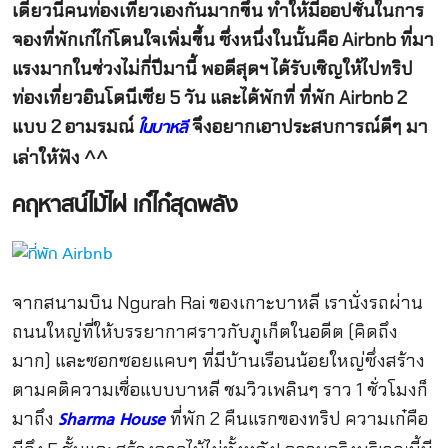
เดี๋ยวนี้คนท่องเที่ยวเองกันมากขึ้น ทำให้มีออปชั่นในการ
จองที่พักเก๋ไก๋โดนใจเพิ่มขึ้น ซึ่งหนึ่งในนั้นคือ Airbnb ที่มา
แรงมากในช่วงไม่กี่ปีมานี้ พอดีสุดฯ ได้รับเชิญให้ไปทริป
ท่องเที่ยวอินโดนีเซีย 5 วัน และได้พักที่ ที่พัก Airbnb 2
แบบ 2 อามรมณ์
จึงอยากเอาประสบการณ์ดีๆ มา
ในบาหลี
เล่าให้ฟัง ^^
คฤหาสน์ไม้ไผ่ เก๋ไก๋สุดพลัง
จากสนามบิน Ngurah Rai ของเกาะบาหลี เรานั่งรถผ่าน
ถนนใหญ่ที่ให้บรรยากาศราวกับภูเก็ตในอดีต (คิดถึง
มาก) และซอกซอยแคบๆ ที่มีบ้านเรือนน้อยใหญ่ซึ่งสร้าง
ตามคติความเชื่อแบบบาหลี ชมวิวเพลินๆ ราว 1 ชั่วโมงก็
มาถึง
ที่พัก 2 คืนแรกของทริป ความเก๋คือ
Sharma House