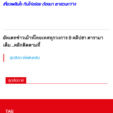
วาง
เที่ยวเพลินใจ กินไก่อร่อย ต้องมา เขาสวนก
อัพเดทข่าวเม้าท์ไทยเทศทุกวงการ & คลิปฮา ดารามา
เต็ม ...คลิกติดตามที่
สุดสัปดาห์แฟนคลับ
สุดสัปดาห์
TAG