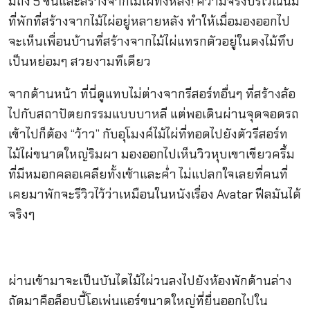
มีถึง 5 ชั้นและสร้างจากไม้ไผ่ทั้งหลัง! ความจริงบริเวณนี้มี
ที่พักที่สร้างจากไม้ไผ่อยู่หลายหลัง ทำให้เมื่อมองออกไป
จะเห็นเพื่อนบ้านที่สร้างจากไม้ไผ่แทรกตัวอยู่ในดงไม้ทึบ
เป็นหย่อมๆ สวยงามทีเดียว
จากด้านหน้า ที่นี่ดูแทบไม่ต่างจากรีสอร์ทอื่นๆ ที่สร้างล้อ
ไปกับสถาปัตยกรรมแบบบาหลี แต่พอเดินผ่านจุดจอดรถ
เข้าไปก็ต้อง “ว้าว” กับอุโมงค์ไม้ไผ่ที่ทอดไปยังตัวรีสอร์ท
ไม้ไผ่ขนาดใหญ่ริมผา มองออกไปเห็นวิวหุบเขาเขียวครึ้ม
ที่มีหมอกคลอเคลียทั้งเช้าและค่ำ ไม่แปลกใจเลยที่คนที่
เคยมาพักจะรีวิวไว้ว่าเหมือนในหนังเรื่อง Avatar ฟีลมันได้
จริงๆ
ผ่านเข้ามาจะเป็นบันไดไม้ไผ่วนลงไปยังห้องพักด้านล่าง
ถัดมาคือล็อบบี้โอเพ่นแอร์ขนาดใหญ่ที่ยื่นออกไปใน