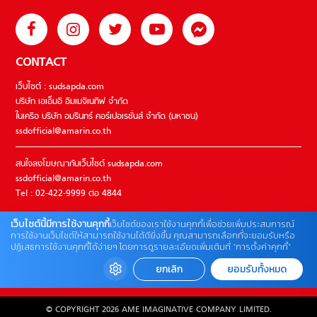
CONTACT
เว็บไซต์ : sudsapda.com
บริษัท เอเอ็มอี อิมเมจิเนทีฟ จำกัด
ในเครือ บริษัท อมรินทร์ คอร์เปอเรชั่นส์ จำกัด (มหาชน)
ssdofficial@amarin.co.th
สนใจลงโฆษณากับเว็บไซต์ sudsapda.com
ssdofficial@amarin.co.th
Tel : 02-422-9999 ต่อ 4844
เว็บไซต์นี้มีการใช้งานคุกกี้
เว็บไซต์ของเราใช้งานคุกกี้เพื่อช่วยเพิ่มประสบการณ์
ติดต่อแจ้งปัญหาหรือร้องเรียน
การใช้งานเว็บไซต์ให้สามารถใช้งานได้ดียิ่งขึ้น คุณสามารถเลือกที่จะยอมรับหรือ
ปฏิเสธการใช้งานคุกกี้ได้ง่ายๆ โดยการดูรายละเอียดเพิ่มเติมที่ “การตั้งค่าคุกกี้”
02-422-9999 ต่อ 4180
(จันทร์ – ศุกร์ เวลา 09.00 – 18.00 น)
ยกเลิก
ยอมรับทั้งหมด
bdcx@amarin.co.th
© COPYRIGHT 2026 AME IMAGINATIVE COMPANY LIMITED.