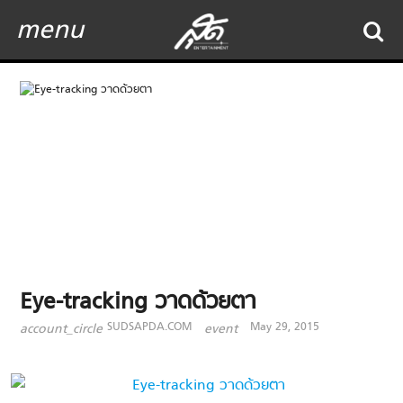
menu
Eye-tracking วาดด้วยตา
SUDSAPDA.COM
May 29, 2015
account_circle
event