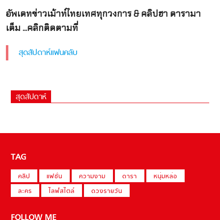
อัพเดทข่าวเม้าท์ไทยเทศทุกวงการ & คลิปฮา ดารามา
เต็ม ...คลิกติดตามที่
สุดสัปดาห์แฟนคลับ
สุดสัปดาห์
TAG
คลิป
แฟชั่น
ความงาม
ดารา
หนุ่มหล่อ
ละคร
ไลฟ์สไตล์
ดวงรายวัน
FOLLOW ME