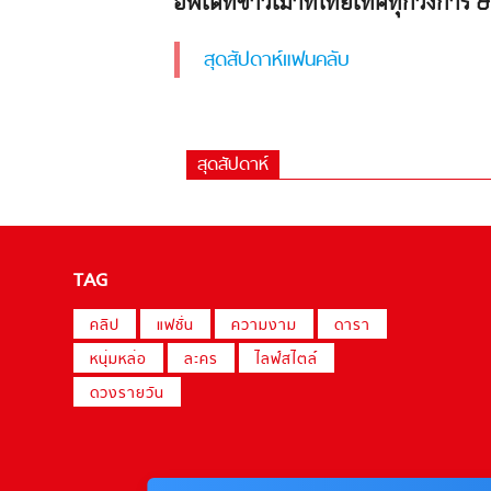
อัพเดทข่าวเม้าท์ไทยเทศทุกวงการ & 
สุดสัปดาห์แฟนคลับ
สุดสัปดาห์
TAG
คลิป
แฟชั่น
ความงาม
ดารา
หนุ่มหล่อ
ละคร
ไลฟ์สไตล์
ดวงรายวัน