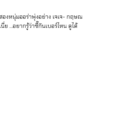
สองหนุ่มออร่าพุ่งอย่าง เจเจ- กฤษณ
ย …อยากรู้ว่าซี๊กันเบอร์ไหน ดูได้