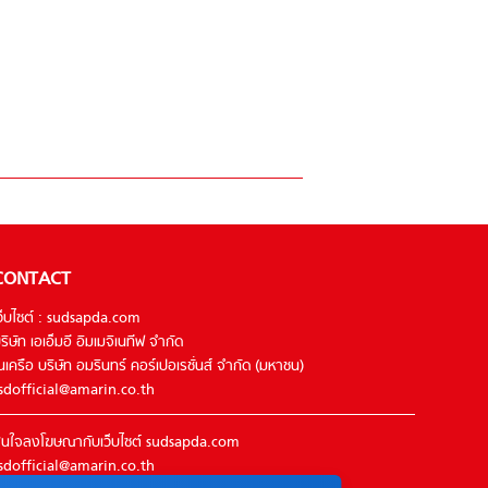
CONTACT
ว็บไซต์ : sudsapda.com
ริษัท เอเอ็มอี อิมเมจิเนทีฟ จำกัด
นเครือ บริษัท อมรินทร์ คอร์เปอเรชั่นส์ จำกัด (มหาชน)
sdofficial@amarin.co.th
นใจลงโฆษณากับเว็บไซต์ sudsapda.com
sdofficial@amarin.co.th