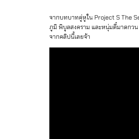
จากบทบาทคู่หูใน Project S The Ser
ภูมิ พิบูลสงคราม และหนุ่มตี๋มาดกวน น
จากคลิปนี้เลยจ้า