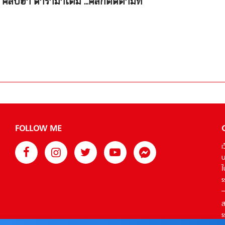
คลิปฮา ดารามาเต็ม ...คลิกติดตามที่
FOLLOW ME
เ
บ
ใ
s
ส
s