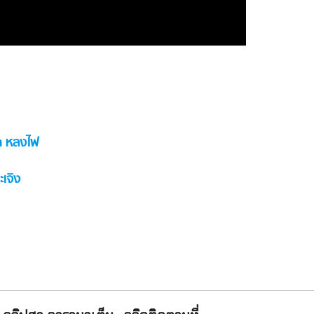
าก หลงไฟ
เจิง