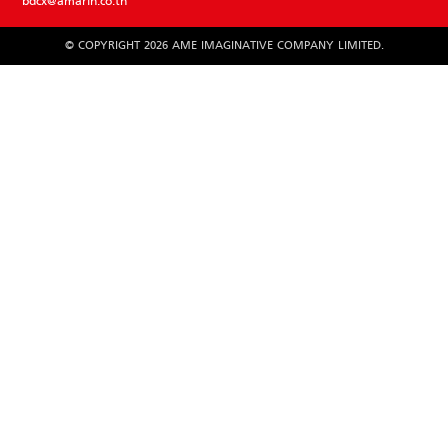
bdcx@amarin.co.th
© COPYRIGHT 2026 AME IMAGINATIVE COMPANY LIMITED.