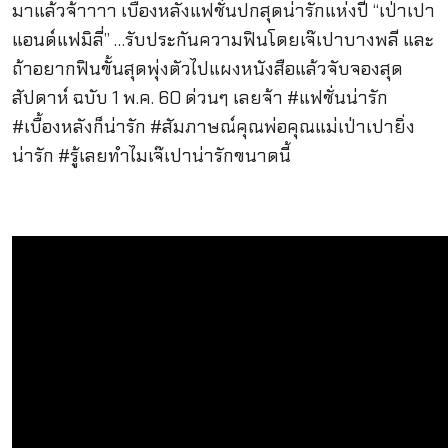
มาแล้วจ้าาาา เบื้องหลังแฟชั่นปกสุดน่ารักแห่งปี “เป่าเปา
แอนด์แฟมิลี่” …รับประกันความฟินโดยเจ๊เปาบางพลี และ
ถ้าอยากฟินขั้นสุดพุ่งตัวไปแผงหนังสือแล้วจับจองสุด
สัปดาห์ ฉบับ 1 พ.ค. 60 ด่วนๆ เลยจ้า
#
แฟชั่นน่ารัก
#
เบื้องหลังก็น่ารัก
#
สัมภาษณ์คุณพ่อคุณแม่เป่าเปายิ่ง
น่ารัก
#
รู้เลยทำไมเจ๊เปาน่ารักขนาดนี้