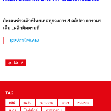
อัพเดทข่าวเม้าท์ไทยเทศทุกวงการ & คลิปฮา ดารามา
เต็ม ...คลิกติดตามที่
สุดสัปดาห์แฟนคลับ
สุดสัปดาห์
TAG
คลิป
แฟชั่น
ความงาม
ดารา
หนุ่มหล่อ
ละคร
ไลฟ์สไตล์
ดวงรายวัน