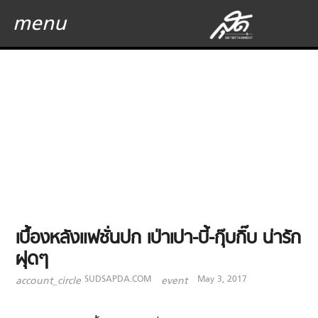
menu
เบื้องหลังแฟชั่นปก เป่าเปา-บี้-กุ๊บกิ๊บ น่ารัก
ฝุดๆ
SUDSAPDA.COM
May 3, 2017
account_circle
event