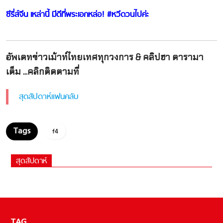
ซีรี่ส์จีน เหล่านี้ มีดีที่พระเอกหล่อ! #หวีดวนไปค่ะ
อัพเดทข่าวเม้าท์ไทยเทศทุกวงการ & คลิปฮา ดารามา
เต็ม ...คลิกติดตามที่
สุดสัปดาห์แฟนคลับ
f4
สุดสัปดาห์
TAG