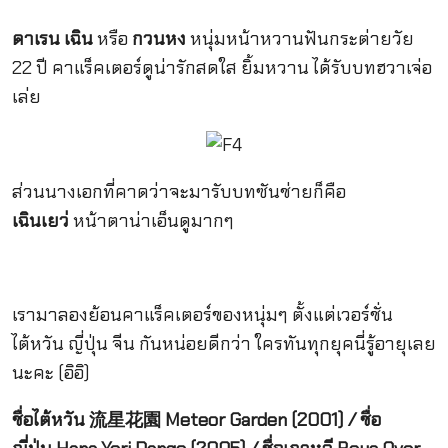
ดาเรน เฉิน
หรือ
กวนหง
หนุ่มหน้าหวานฟันกระต่ายวัย
22 ปี คาแร็คเตอร์ดูน่ารักสดใส ยิ้มหวาน ได้รับบทฮวาเจ่อ
เล่ย
ส่วนนางเอกที่คาดว่าจะมารับบทซันช่ายก็คือ
เฉินเยว่
หน้าตาน่าเอ็นดูมากๆ
เรามาลองย้อนคาแร็คเตอร์ของหนุ่มๆ ตั้งแต่เวอร์ชั่น
ไต้หวัน ญี่ปุ่น จีน กันหน่อยดีกว่า ใครทันทุกยุคนี่รู้อายุเลย
นะคะ (อิอิ)
ชื่อไต้หวัน 流星花園 Meteor Garden (2001) / ชื่อ