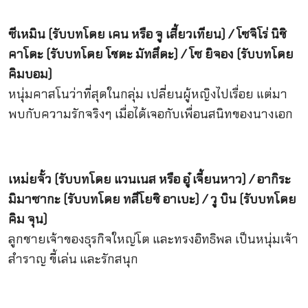
ซีเหมิน (รับบทโดย เคน หรือ จู เสี้ยวเทียน) / โซจิโร่ นิชิ
คาโดะ (รับบทโดย โชตะ มัทสึดะ) / โซ ยิจอง (รับบทโดย
คิมบอม)
หนุ่มคาสโนว่าที่สุดในกลุ่ม เปลี่ยนผู้หญิงไปเรื่อย แต่มา
พบกับความรักจริงๆ เมื่อได้เจอกับเพื่อนสนิทของนางเอก
เหม่ยจั้ว (รับบทโดย แวนเนส หรือ อู๋ เจี้ยนหาว) / อากิระ
มิมาซากะ (รับบทโดย ทสึโยชิ อาเบะ) / วู บิน (รับบทโดย
คิม จุน)
ลูกชายเจ้าของธุรกิจใหญ่โต และทรงอิทธิพล เป็นหนุ่มเจ้า
สำราญ ขี้เล่น และรักสนุก