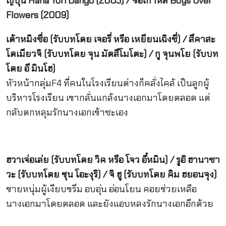
ญี่ปุ่น Hana Yori Dango (2005) / ชื่อเกาหลี Boys Over
Flowers (2009)
เต้าหมิงซื่อ (รับบทโดย เจอรี่ หรือ เหยียนเฉิงซี่) / สึคาสะ
โดเมียวจิ (รับบทโดย จุน มัตสึโมโตะ) / กู จุนพโย (รับบท
โดย อี มินโฮ)
หัวหน้ากลุ่มF4 ที่คนในโรงเรียนต่างก็คลั่งไคล้ เป็นลูกผู้
บริหารโรงเรียน เขากลั่นแกล้งนางเอกมาโดยตลอด แต่
กลับตกหลุมรักนางเอกเข้าซะเอง
ฮวาเจ่อเล่ย (รับบทโดย วิค หรือ โจว อี๋หมิน) / รูอิ ฮานาซา
วะ (รับบทโดย ชุน โอะงุริ) / จิ ฮู (รับบทโดย คิม ฮยอนจุง)
ชายหนุ่มผู้เงียบขรึม อบอุ่น อ่อนโยน คอยช่วยเหลือ
นางเอกมาโดยตลอด และยังแอบหลงรักนางเอกอีกด้วย