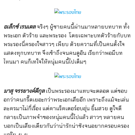
อเล็กซ์ เรนเดล
จริงๆ ผู้ชายคนนี้ผ่านมาหลายบทบาท ทั้ง
พระเอก ตัวร้าย และพระรอง โดยเฉพาะบทตัวร้ายกับบท
พระรองนี่ครองใจสาวๆ เพียบ ด้วยความที่เป็นคนตั้งใจ
แสดงทุกบทบาท จึงเข้าถึงจนคนดูอิน เรียกว่าพอมีบท
ไหนมา คนก็เทใจให้หนุ่มคนนี้ไปเต็มๆ
มาสุ จรรยางค์ดีกุล
เป็นพระรองมาแทบจะตลอด แต่ขอบ
อกว่าคนกรี๊ดเยอะกว่าพระเอกเสียอีก เพราะถึงแม้จะเล่น
ละครมาไม่กี่เรื่อง แต่คาแร็คเตอร์อบอุ่น ยิ้มสวย ดูใจดี
กลายเป็นภาพจำของหนุ่มคนนี้ไปแล้ว สาวๆ หลายคน
บอกเป็นเสียงเดียวกันว่าน่ารักน่าชังจนอยากครอบครอง
แอร๊ย-ย-ย