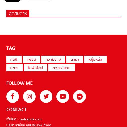
สุดสัปดาห์
TAG
คลิป
แฟชั่น
ความงาม
ดารา
หนุ่มหล่อ
ละคร
ไลฟ์สไตล์
ดวงรายวัน
FOLLOW ME
CONTACT
เว็บไซต์ : sudsapda.com
บริษัท เอเอ็มอี อิมเมจิเนทีฟ จำกัด