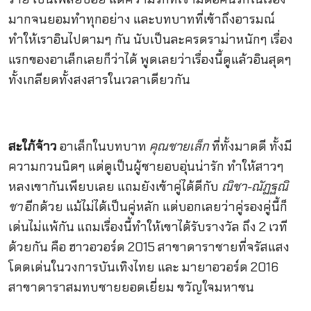
มากจนยอมทำทุกอย่าง และบทบาทที่เข้าถึงอารมณ์
ทำให้เราอินไปตามๆ กัน นับเป็นละครดราม่าหนักๆ เรื่อง
แรกของอาเล็กเลยก็ว่าได้ พูดเลยว่าเรื่องนี้ดูแล้วอินสุดๆ
ทั้งเกลียดทั้งสงสารในเวลาเดียวกัน
สะใภ้จ้าว
อาเล็กในบทบาท
คุณชายเล็ก
ที่ทั้งมาดดี ทั้งมี
ความกวนนิดๆ แต่ดูเป็นผู้ชายอบอุ่นน่ารัก ทำให้สาวๆ
หลงเขากันเพียบเลย แถมยังเข้าคู่ได้ดีกับ
ณิชา-ณัฏฐณิ
ชา
อีกด้วย แม้ไม่ได้เป็นคู่หลัก แต่บอกเลยว่าคู่รองคู่นี้ก็
เด่นไม่แพ้กัน แถมเรื่องนี้ทำให้เขาได้รับรางวัล ถึง 2 เวที
ด้วยกัน คือ ฮาวอวอร์ด 2015 สาขาดาราชายที่จรัสแสง
โดดเด่นในวงการบันเทิงไทย และ มายาอวอร์ด 2016
สาขาดาราสมทบชายยอดเยี่ยม ขวัญใจมหาชน