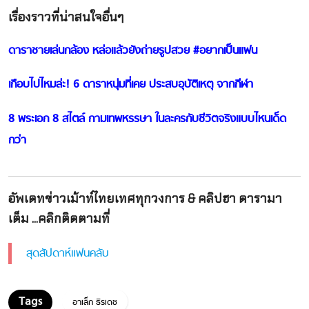
เรื่องราวที่น่าสนใจอื่นๆ
ดาราชายเล่นกล้อง หล่อแล้วยังถ่ายรูปสวย #อยากเป็นแฟน
เกือบไปไหมล่ะ! 6 ดาราหนุ่มที่เคย ประสบอุบัติเหตุ จากกีฬา
8 พระเอก 8 สไตล์ กามเทพหรรษา ในละครกับชีวิตจริงแบบไหนเด็ด
กว่า
อัพเดทข่าวเม้าท์ไทยเทศทุกวงการ & คลิปฮา ดารามา
เต็ม ...คลิกติดตามที่
สุดสัปดาห์แฟนคลับ
อาเล็ก ธีรเดช