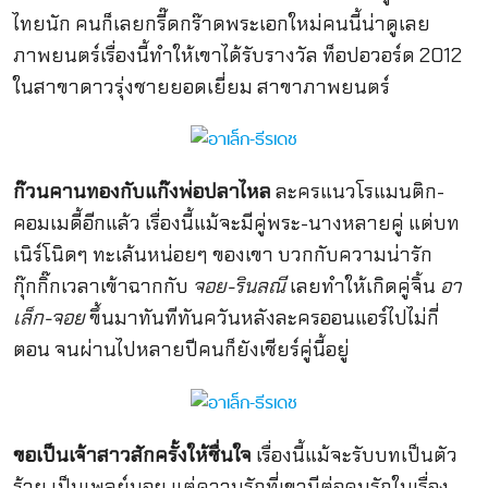
ไทยนัก คนก็เลยกรี๊ดกร๊าดพระเอกใหม่คนนี้น่าดูเลย
ภาพยนตร์เรื่องนี้ทำให้เขาได้รับรางวัล ท็อปอวอร์ด 2012
ในสาขาดาวรุ่งชายยอดเยี่ยม สาขาภาพยนตร์
ก๊วนคานทองกับแก๊งพ่อปลาไหล
ละครแนวโรแมนติก-
คอมเมดี้อีกแล้ว เรื่องนี้แม้จะมีคู่พระ-นางหลายคู่ แต่บท
เนิร์โนิดๆ ทะเล้นหน่อยๆ ของเขา บวกกับความน่ารัก
กุ๊กกิ๊กเวลาเข้าฉากกับ
จอย-รินลณี
เลยทำให้เกิดคู่จิ้น
อา
เล็ก-จอย
ขึ้นมาทันทีทันควันหลังละครออนแอร์ไปไม่กี่
ตอน จนผ่านไปหลายปีคนก็ยังเชียร์คู่นี้อยู่
ขอเป็นเจ้าสาวสักครั้งให้ชื่นใจ
เรื่องนี้แม้จะรับบทเป็นตัว
ร้าย เป็นเพลย์บอย แต่ความรักที่เขามีต่อคนรักในเรื่อง