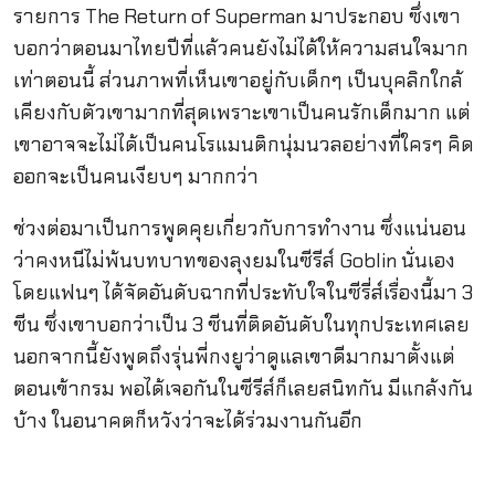
รายการ The Return of Superman มาประกอบ ซึ่งเขา
บอกว่าตอนมาไทยปีที่แล้วคนยังไม่ได้ให้ความสนใจมาก
เท่าตอนนี้ ส่วนภาพที่เห็นเขาอยู่กับเด็กๆ เป็นบุคลิกใกล้
เคียงกับตัวเขามากที่สุดเพราะเขาเป็นคนรักเด็กมาก แต่
เขาอาจจะไม่ได้เป็นคนโรแมนติกนุ่มนวลอย่างที่ใครๆ คิด
ออกจะเป็นคนเงียบๆ มากกว่า
ช่วงต่อมาเป็นการพูดคุยเกี่ยวกับการทำงาน ซึ่งแน่นอน
ว่าคงหนีไม่พ้นบทบาทของลุงยมในซีรีส์ Goblin นั่นเอง
โดยแฟนๆ ได้จัดอันดับฉากที่ประทับใจในซีรี่ส์เรื่องนี้มา 3
ซีน ซึ่งเขาบอกว่าเป็น 3 ซีนที่ติดอันดับในทุกประเทศเลย
นอกจากนี้ยังพูดถึงรุ่นพี่กงยูว่าดูแลเขาดีมากมาตั้งแต่
ตอนเข้ากรม พอได้เจอกันในซีรีส์ก็เลยสนิทกัน มีแกล้งกัน
บ้าง ในอนาคตก็หวังว่าจะได้ร่วมงานกันอีก