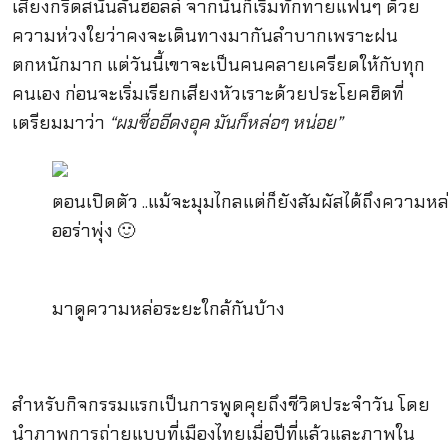
เสียงกรี๊ดสนั่นลั่นฮอลล์ จากนั้นก็เริ่มทักทายแฟนๆ ด้วย
ความห่วงใยว่าคงจะเดินทางมากันลำบากเพราะฝน
ตกหนักมาก แต่วันนี้เขาจะเป็นคนคลายเครียดให้กับทุก
คนเอง ก่อนจะเริ่มเรียกเสียงหัวเราะด้วยประโยคฮิตที่
เตรียมมาว่า
“ผมชื่ออีดงอุค มันก็หล่อๆ หน่อย”
ตอนเปิดตัว ..แม้จะมุมไกลแต่ก็ยังสัมผัสได้ถึงความหล
ออร่าพุ่ง 🙂
มาดูความหล่อระยะใกล้กันบ้าง
สำหรับกิจกรรมแรกเป็นการพูดคุยถึงชีวิตประจำวัน โดย
นำภาพการถ่ายแบบที่เมืองไทยเมื่อปีที่แล้วและภาพใน