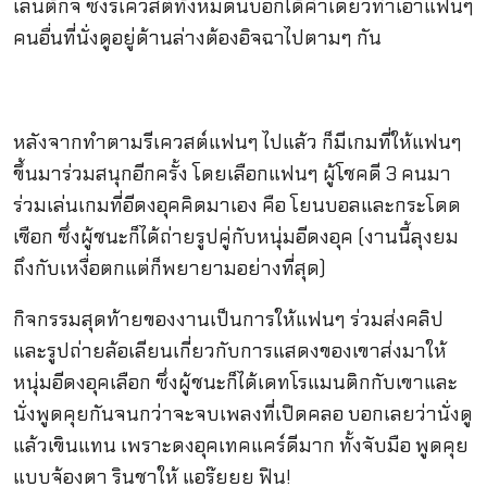
เล่นตั๊กจี ซึ่งรีเควสต์ทั้งหมดนี้บอกได้คำเดียวทำเอาแฟนๆ
คนอื่นที่นั่งดูอยู่ด้านล่างต้องอิจฉาไปตามๆ กัน
หลังจากทำตามรีเควสต์แฟนๆ ไปแล้ว ก็มีเกมที่ให้แฟนๆ
ขึ้นมาร่วมสนุกอีกครั้ง โดยเลือกแฟนๆ ผู้โชคดี 3 คนมา
ร่วมเล่นเกมที่อีดงอุคคิดมาเอง คือ โยนบอลและกระโดด
เชือก ซึ่งผู้ชนะก็ได้ถ่ายรูปคู่กับหนุ่มอีดงอุค (งานนี้ลุงยม
ถึงกับเหงื่อตกแต่ก็พยายามอย่างที่สุด)
กิจกรรมสุดท้ายของงานเป็นการให้แฟนๆ ร่วมส่งคลิป
และรูปถ่ายล้อเลียนเกี่ยวกับการแสดงของเขาส่งมาให้
หนุ่มอีดงอุคเลือก ซึ่งผู้ชนะก็ได้เดทโรแมนติกกับเขาและ
นั่งพูดคุยกันจนกว่าจะจบเพลงที่เปิดคลอ บอกเลยว่านั่งดู
แล้วเขินแทน เพราะดงอุคเทคแคร์ดีมาก ทั้งจับมือ พูดคุย
แบบจ้องตา รินชาให้ แอร๊ยยย ฟิน!