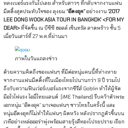
หลงเบอร์แรงกันไปเลย สำหรับสาวๆ ที่กลับจากงานแฟน
มีตติ้งสุดประทับใจของ ลุงยม
“อีดงอุค”
อย่างงาน
‘2017
LEE DONG WOOK ASIA TOUR IN BANGKOK’ <FOR MY
DEAR>
ที่จัดขึ้น ณ บีซีซี ฮอลล์ เซ็นทรัล ลาดพร้าว ชั้น 5
เมื่อวันเสาร์ที่ 27 พ.ค.ที่ผ่านมา
ภาพในวันแถลงข่าว
ด้วยความคิดถึงของแฟนๆ ที่มีต่อหนุ่มคนนี้ที่ห่างหาย
จากงานแฟนมีตติ้งที่ในเมืองไทยไปนานกว่า 9 ปี รวมไป
ถึงกับความฟินเว่อร์เบอร์แรงจากซีรีส์ Goblin ทำให้ผู้จัด
มือไวไฟแรง ไอมี่ไทยแลนด์ (iME Thailand) รีบคว้าตัวพระ
เอกหนุ่ม “อีดงอุค” มาเจอแฟนๆ ชาวไทยในครั้งนี้ และ
หนุ่มอีดงอุคก็ไม่ทำให้แฟนๆ ผิดหวัง หลังปรากฏตัวขึ้นบน
เวทีอย่างหล่อออร่าพุ่งพร้อมสายรุ้งสีทองโปรยปราย เรียก