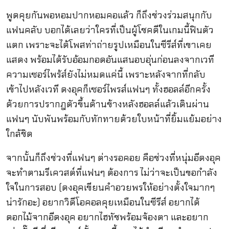
พูดคุยกันพอหอมปากหอมคอแล้ว ก็ถึงช่วงร่วมสนุกกับ
แฟนคลับ บอกได้เลยว่าใครที่เป็นผู้โชคดีในเกมนี้ฟินตัว
แตก เพราะจะได้โพสท่าถ่ายรูปเหมือนในซีรีส์ที่เขาเคย
แสดง พร้อมได้รับอ้อมกอดอันแสนอบอุ่นก่อนลงจากเวที
ความเซอร์ไพร้ส์ยังไม่หมดแค่นี้ เพราะหลังจากที่กลับ
เข้าไปหลังเวที ดงอุคก็เซอร์ไพรส์แฟนๆ ทั้งฮอลล์อีกครั้ง
ด้วยการปรากฎตัวขึ้นด้านข้างหลังฮอลล์แล้วเดินผ่าน
แฟนๆ นับพันพร้อมกับทักทายด้วยใบหน้าที่ยิ้มแย้มอย่าง
ใกล้ชิด
จากนั้นก็ถึงช่วงที่แฟนๆ ต่างรอคอย คือช่วงที่หนุ่มอีดงอุค
จะทำตามรีเควสต์ที่แฟนๆ ต้องการ ไม่ว่าจะเป็นขอกำลัง
ใจในการสอบ (ดงอุคเขียนคำอวยพรให้อย่างตั้งใจมากๆ
น่ารักอะ) อยากวิดีโอคอลคุยเหมือนในซีรีส์ อยากได้
ดอกไม้จากอีดงอุค อยากไฮทัชพร้อมจ้องตา และอยาก