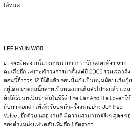
ได้หมด
LEE HYUN WOO
อาจจะมีผลงานในวงการมามากกว่านักแสดงดังๆ บาง
คนเสียอีก เพราะเข้าวงการมาตั้งแต่ปี 2005 รวมเวลาถึง
ตอนนี้ก็ราวๆ 12 ปีได้แล้ว ตอนนั้นยังเป็นหนุ่มน้อยแก้มยุ้ย
อยู่เลย มาตอนนี้กลายเป็นพระเอกเต็มตัวไปซะเเล้ว แถม
ยังได้รับบทเป็นป๋าดันในซีรีส์ The Liar And His Lover ให้
กับนางเอกสาวที่เพิ่งรับบทนำครั้งแรกอย่าง JOY Red
Velvet อีกด้วย หล่อ งานดี มีความสามารถจริงๆ สุดฯ ขอ
จองตำแหน่งแฟนคลับเพิ่มอีก 1 อัตราค่า