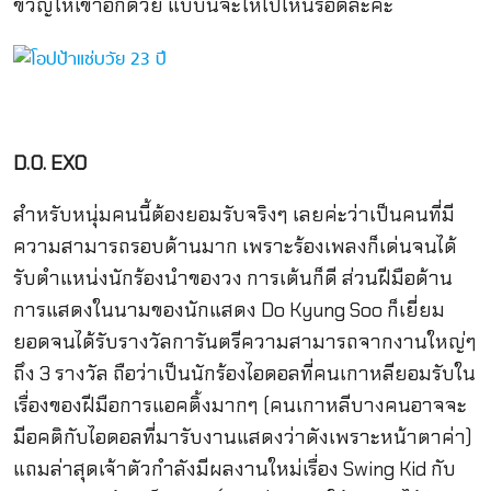
ขวัญให้เขาอีกด้วย แบบนี้จะให้ไปไหนรอดล่ะคะ
D.O. EXO
สำหรับหนุ่มคนนี้ต้องยอมรับจริงๆ เลยค่ะว่าเป็นคนที่มี
ความสามารถรอบด้านมาก เพราะร้องเพลงก็เด่นจนได้
รับตำแหน่งนักร้องนำของวง การเต้นก็ดี ส่วนฝีมือด้าน
การแสดงในนามของนักแสดง Do Kyung Soo ก็เยี่ยม
ยอดจนได้รับรางวัลการันตรีความสามารถจากงานใหญ่ๆ
ถึง 3 รางวัล ถือว่าเป็นนักร้องไอดอลที่คนเกาหลียอมรับใน
เรื่องของฝีมือการแอคติ้งมากๆ (คนเกาหลีบางคนอาจจะ
มีอคติกับไอดอลที่มารับงานแสดงว่าดังเพราะหน้าตาค่า)
แถมล่าสุดเจ้าตัวกำลังมีผลงานใหม่เรื่อง Swing Kid กับ