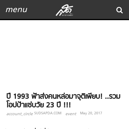
menu
ปี 1993 ฟ้าส่งคนหล่อมาจุติเพียบ! ..รวม
โอปป้าแซ่บวัย 23 ปี !!!
SUDSAPDA.COM
May 20, 2017
account_circle
event