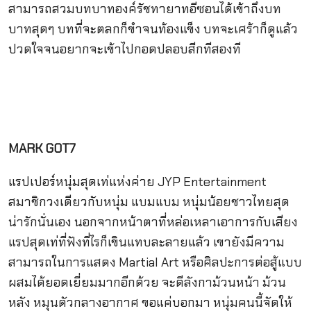
สามารถสวมบทบาทองค์รัชทายาทอีซอนได้เข้าถึงบท
บาทสุดๆ บทที่จะตลกก็ขำจนท้องแข็ง บทจะเศร้าก็ดูแล้ว
ปวดใจจนอยากจะเข้าไปกอดปลอบสีกทีสองที
MARK GOT7
แรปเปอร์หนุ่มสุดเท่แห่งค่าย JYP Entertainment
สมาชิกวงเดียวกับหนุ่ม แบมแบม หนุ่มน้อยชาวไทยสุด
น่ารักนั่นเอง นอกจากหน้าตาที่หล่อเหลาเอาการกับเสียง
แรปสุดเท่ที่ฟังที่ไรก็เขินแทบละลายแล้ว เขายังมีความ
สามารถในการแสดง Martial Art หรือศิลปะการต่อสู้แบบ
ผสมได้ยอดเยี่ยมมากอีกด้วย จะตีลังกาม้วนหน้า ม้วน
หลัง หมุนตัวกลางอากาศ ขอแค่บอกมา หนุ่มคนนี้จัดให้