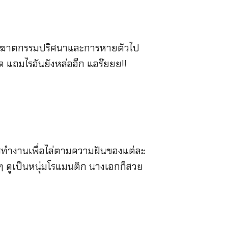
นคดีฆาตกรรมปริศนาและการหายตัวไป
ียด แถมไรอันยังหล่ออีก แอร๊ยยย!!
การทำงานเพื่อไล่ตามความฝันของแต่ละ
กๆ ดูเป็นหนุ่มโรแมนติก นางเอกก็สวย