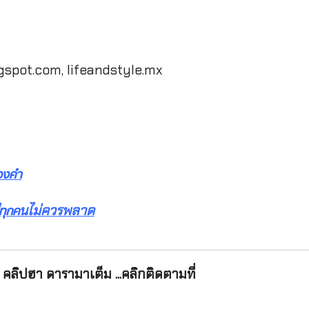
gspot.com, lifeandstyle.mx
องคำ
นไม่ควรพลาด
ทุกค
คลิปฮา ดารามาเต็ม ...คลิกติดตามที่