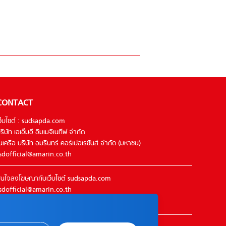
CONTACT
ว็บไซต์ : sudsapda.com
ริษัท เอเอ็มอี อิมเมจิเนทีฟ จำกัด
นเครือ บริษัท อมรินทร์ คอร์เปอเรชั่นส์ จำกัด (มหาชน)
sdofficial@amarin.co.th
นใจลงโฆษณากับเว็บไซต์ sudsapda.com
sdofficial@amarin.co.th
el : 02-422-9999 ต่อ 4844