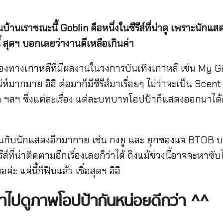
์ในบ้านเราขณะนี้
Goblin คือหนึ่งในซีรีส์ที่น่าดู เพราะนัก
้ สุดฯ บอกเลยว่างานดีเหลือเกินค่า
งทางเกาหลีที่มีผลงานในวงการบันเทิงเกาหลี เช่น My Gi
เสน่ห์มากมาย อิอิ ต่อมาก็มีซีรีส์มาเรื่อยๆ ไม่ว่าจะเป็น 
ฯลฯ ซึ่งแต่ละเรื่อง แต่ละบทบาทโอปป้าก็แสดงออกมาได้
วมงานกับนักแสดงอีกมากาย เช่น กงยู และ ยุกซองแจ BTOB บอ
ส์ที่น่าติดตามอีกเรื่องเลยก็ว่าได้ ถึงแม้ช่วงนี้อาจจะหา
แค่นี้ก็ฟินแล้ว เชื่อสุดฯ อิอิ
ว่าไปดูภาพโอปป้ากันหน่อยดีกว่า
^^