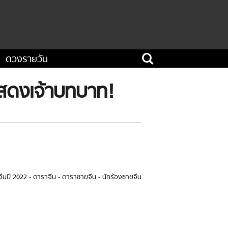
ดวงรายวัน
กแสดงเจ้าบทบาท!