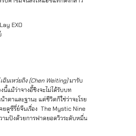
งได้รับคำชมจนส่งให้แฮชแท็กดังกล่าว
้
เฉินเหว่ยถิง (Chen Weiting)
มารับ
ี้แม้ว่าจางอี้ชิงจะไม่ได้รับบท
งหน้าตาและฐานะ แต่ชีวิตก็ใช่ว่าจะโรย
คยดูซีรี่ย์จีนเรื่อง The Mystic Nine
ความปังด้วยการฟาดยอดวิวระดับหมื่น