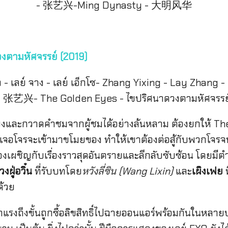
งตามหัศจรรย์ (2019)
สียงและกวาดคำชมจากผู้ชมได้อย่างล้นหลาม ต้องยกให้ The
ดีเจอโจรจะเข้ามาขโมยของ ทำให้เขาต้องต่อสู้กับพวกโจรจนไ
าต้องเผชิญกับเรื่องราวสุดอันตรายและลึกลับซับซ้อน โดยมี
งฝู่อวิ๋น
ที่รับบทโดย
หวังลี่ซิน (Wang Lixin)
และ
เผิงเฟย
ด้วย
าแรงถึงขั้นถูกซื้อลิขสิทธิ์ไปฉายออนแอร์พร้อมกันในหลายป