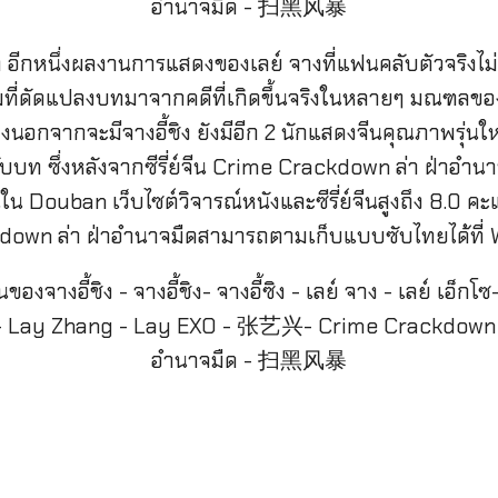
ีกหนึ่งผลงานการแสดงของเลย์ จางที่แฟนคลับตัวจริงไม่คว
ที่ดัดแปลงบทมาจากคดีที่เกิดขึ้นจริงในหลายๆ มณฑลขอ
นอกจากจะมีจางอี้ชิง ยังมีอีก 2 นักแสดงจีนคุณภาพรุ่นใ
บบท ซึ่งหลังจากซีรี่ย์จีน Crime Crackdown ล่า ฝ่าอำน
น Douban เว็บไซต์วิจารณ์หนังและซีรี่ย์จีนสูงถึง 8.0 คะ
ckdown ล่า ฝ่าอำนาจมืดสามารถตามเก็บแบบซับไทยได้ที่