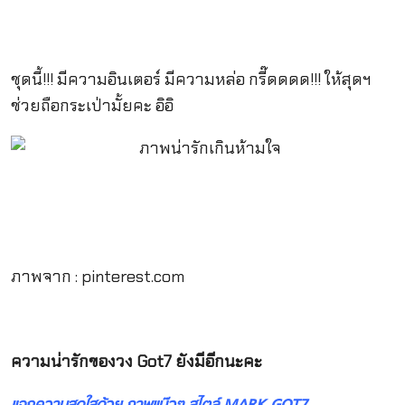
ชุดนี้!!! มีความอินเตอร์ มีความหล่อ กรี๊ดดดด!!! ให้สุดฯ
ช่วยถือกระเป่ามั้ยคะ อิอิ
ภาพจาก : pinterest.com
ความน่ารักของวง Got7 ยังมีอีกนะคะ