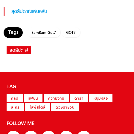
สุดสัปดาห์แฟนคลับ
BamBam Got7
GOT7
สุดสัปดาห์
TAG
คลิป
แฟชั่น
ความงาม
ดารา
หนุ่มหล่อ
ละคร
ไลฟ์สไตล์
ดวงรายวัน
FOLLOW ME