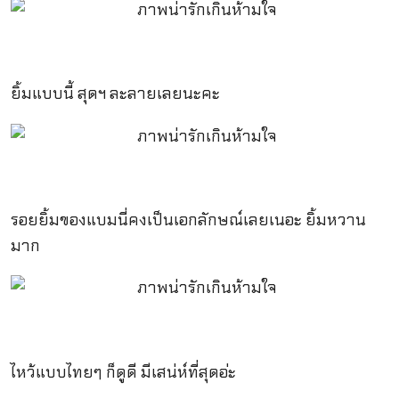
ยิ้มแบบนี้ สุดฯ ละลายเลยนะคะ
รอยยิ้มของแบมนี่คงเป็นเอกลักษณ์เลยเนอะ ยิ้มหวาน
มาก
ไหว้แบบไทยๆ ก็ดูดี มีเสน่ห์ที่สุดอ่ะ