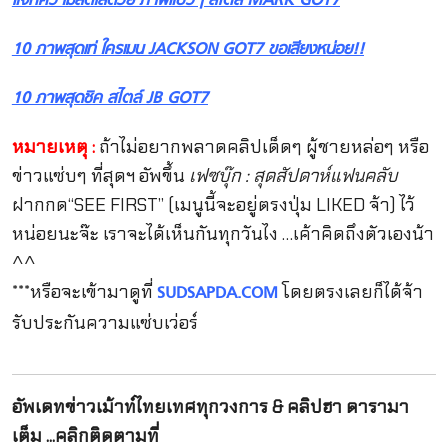
แจกความสดใสด้วย ภาพแบ๊วๆ สไตล์ MARK GOT7
10 ภาพสุดเท่ ใครเมน JACKSON GOT7 ขอเสียงหน่อย!!
10 ภาพสุดชิค สไตล์ JB GOT7
หมายเหตุ :
ถ้าไม่อยากพลาดคลิปเด็ดๆ ผู้ชายหล่อๆ หรือ
ข่าวแซ่บๆ ที่สุดฯ อัพขึ้น
เฟซบุ๊ก : สุดสัปดาห์แฟนคลับ
ฝากกด“SEE FIRST” (เมนูนี้จะอยู่ตรงปุ่ม LIKED จ้า) ไว้
หน่อยนะจ๊ะ เราจะได้เห็นกันทุกวันไง …เค้าคิดถึงตัวเองน้า
^^
***หรือจะเข้ามาดูที่
โดยตรงเลยก็ได้จ้า
SUDSAPDA.COM
รับประกันความแซ่บเว่อร์
อัพเดทข่าวเม้าท์ไทยเทศทุกวงการ & คลิปฮา ดารามา
เต็ม ...คลิกติดตามที่