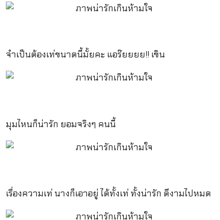
จำเป็นต้องเท่ขนาดนี้มั้ยคะ แอร๊ยยยย!! เขิน
มุมไหนก็น่ารัก ยอมจริงๆ คนนี้
เรื่องความเท่ นางก็เอาอยู่ ได้ทั้งเท่ ทั้งน่ารัก ดีงามไปหมด