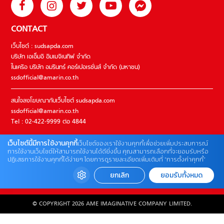
CONTACT
เว็บไซต์ : sudsapda.com
บริษัท เอเอ็มอี อิมเมจิเนทีฟ จำกัด
ในเครือ บริษัท อมรินทร์ คอร์เปอเรชั่นส์ จำกัด (มหาชน)
ssdofficial@amarin.co.th
สนใจลงโฆษณากับเว็บไซต์ sudsapda.com
ssdofficial@amarin.co.th
Tel : 02-422-9999 ต่อ 4844
เว็บไซต์นี้มีการใช้งานคุกกี้
เว็บไซต์ของเราใช้งานคุกกี้เพื่อช่วยเพิ่มประสบการณ์
ติดต่อแจ้งปัญหาหรือร้องเรียน
การใช้งานเว็บไซต์ให้สามารถใช้งานได้ดียิ่งขึ้น คุณสามารถเลือกที่จะยอมรับหรือ
ปฏิเสธการใช้งานคุกกี้ได้ง่ายๆ โดยการดูรายละเอียดเพิ่มเติมที่ “การตั้งค่าคุกกี้”
02-422-9999 ต่อ 4180
(จันทร์ – ศุกร์ เวลา 09.00 – 18.00 น)
ยกเลิก
ยอมรับทั้งหมด
bdcx@amarin.co.th
© COPYRIGHT 2026 AME IMAGINATIVE COMPANY LIMITED.