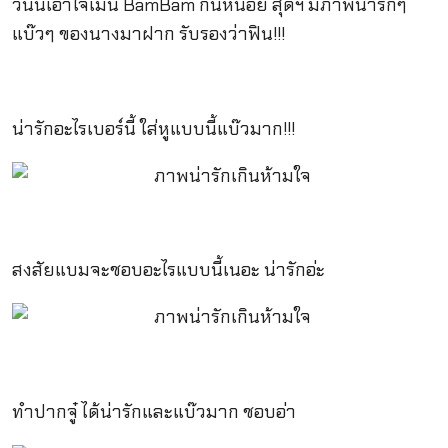
วันนี้เอาใจเมน BamBam กันหน่อย สุดฯ มีภาพน่ารักๆ
แบ๊วๆ ของนางมาฝาก รับรองว่าฟิน!!!
น่ารักอะไรเบอร์นี้ ใส่หูแบบนี้แบ๊วมาก!!!
สงสัยแบมจะชอบอะไรแบบนี้เนอะ น่ารักอ่ะ
ทำปากจู๋ ได้น่ารักและแบ๊วมาก ชอบอ่า