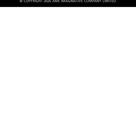
© COPYRIGHT 2026 AME IMAGINATIVE COMPANY LIMITED.