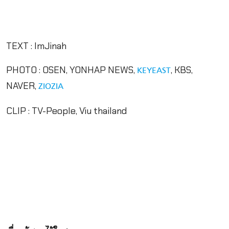
TEXT : ImJinah
PHOTO : OSEN, YONHAP NEWS,
, KBS,
KEYEAST
NAVER,
ZIOZIA
CLIP : TV-People, Viu thailand