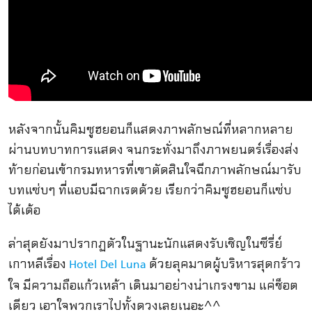
หลังจากนั้นคิมซูฮยอนก็แสดงภาพลักษณ์ที่หลากหลาย
ผ่านบทบาทการแสดง จนกระทั่งมาถึงภาพยนตร์เรื่องส่ง
ท้ายก่อนเข้ากรมทหารที่เขาตัดสินใจฉีกภาพลักษณ์มารับ
บทแซ่บๆ ที่แอบมีฉากเรตด้วย เรียกว่าคิมซูฮยอนก็แซ่บ
ได้เด้อ
ล่าสุดยังมาปรากฏตัวในฐานะนักแสดงรับเชิญในซีรี่ย์
เกาหลีเรื่อง
ด้วยลุคมาดผู้บริหารสุดกร้าว
Hotel Del Luna
ใจ มีความถือแก้วเหล้า เดินมาอย่างน่าเกรงขาม แค่ช็อต
เดียว เอาใจพวกเราไปทั้งดวงเลยเนอะ^^