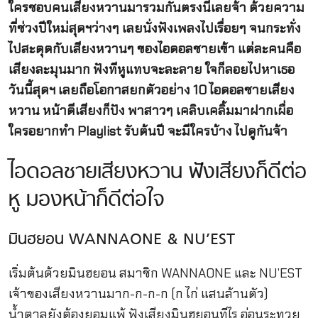
ใครชอบคนเสียงหวานมารวมกันตรงนี้เลยจ้า ด้วยความ
ที่ช่วงปีใหม่สุดฯว่างๆ เลยนั่งฟังเพลงไปเรื่อยๆ จนกระทั่ง
ไปสะดุดกับเสียงหวานๆ ของไอดอลชายเข้า แต่ละคนคือ
เสียงละมุนมาก ฟังทีหูแทบจะละลาย ใจก็ลอยไปหาเธอ
วันนี้สุดฯ เลยถือโอกาสยกตัวอย่าง 10 ไอดอลชายเสียง
หวาน หน้าดีเสียงก็ปัง พาสาวๆ เคลิบเคลิ้มมาฝากเผื่อ
ใครอยากทำ Playlist รับต้นปี จะมีใครบ้าง ไปดูกันจ้า
ไอดอลชายเสียงหวาน ฟังเสียงก็ดีต่อ
หู มองหน้าก็ดีต่อใจ
มินฮยอน WANNAONE & NU’EST
เริ่มต้นด้วยมินฮยอน สมาชิก WANNAONE และ NU’EST
เจ้าของเสียงหวานมาก-ก-ก-ก (ก ไก่ แสนล้านตัว)
น้ำตาลยังต้องยอมแพ้ ฟังเสียงมินฮยอนทีไร อ่อนระทวย