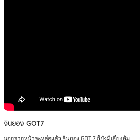
จินยอง GOT7
นอกจากหน้าจะหล่อแล้ว จินยอง GOT 7 ก็ยังมีเสียงทุ้ม