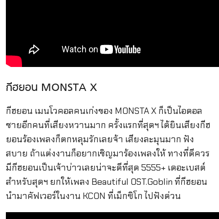
กีฮยอน MONSTA X
กีฮยอน เมนโวคอลคนเก่งของ MONSTA X ก็เป็นไอดอล
ชายอีกคนที่เสียงหวานมาก ครั้งแรกที่สุดฯ ได้ยินเสียงกีฮ
ยอนร้องเพลงก็ตกหลุมรักเลยจ้า เสียงละมุนมาก ฟัง
สบาย ถ้าแต่งงานก็อยากเชิญมาร้องเพลงให้ ทางที่ดีควร
มีกีฮยอนเป็นเจ้าบ่าวเลยน่าจะดีที่สุด 5555+ เดอะเบสต์
สำหรับสุดฯ ยกให้เพลง Beautiful OST.Goblin ที่กีฮยอน
นำมาคัฟเวอร์ในงาน KCON ที่เม็กซิโก ไปฟังด่วน