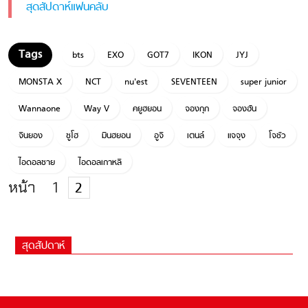
สุดสัปดาห์แฟนคลับ
bts
EXO
GOT7
IKON
JYJ
MONSTA X
NCT
nu'est
SEVENTEEN
super junior
Wannaone
Way V
คยูฮยอน
จองกุก
จองฮัน
จินยอง
ซูโฮ
มินฮยอน
อูจี
เตนล์
แจจุง
โจชัว
ไอดอลชาย
ไอดอลเกาหลี
หน้า
1
2
สุดสัปดาห์