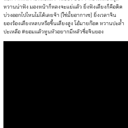
หวานน่าฟัง มองหน้าก็หลงจะแย่แล้ว ยิ่งฟังเสียงก็คือติด
บ่วงออกไปไหนไม่ได้เลยจ้า (ใช่มั้ยอากาเซ) ยิ่งเวลาจิน
ยองร้องเสียงหลบหรือขึ้นเสียงสูง โอ้มายก๊อด หวานปะล้ำ
ปะเหลือ #ยอมแล้วทูนหัวอยากมีหลัวชื่อจินยอง