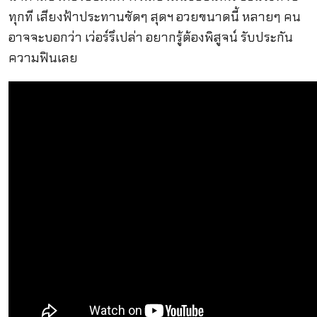
ทุกที เสียงฟ้าประทานชัดๆ สุดฯ อวยขนาดนี้ หลายๆ คน
อาจจะบอกว่า เว่อร์รึเปล่า อยากรู้ต้องพิสูจน์ รับประกัน
ความฟินเลย