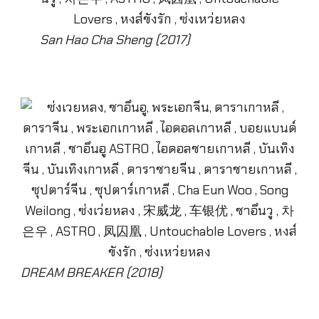
San Hao Cha Sheng (2017)
DREAM BREAKER (2018)