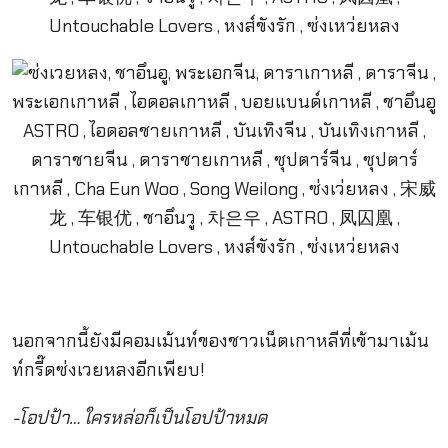
นอกจากนี้ยังมีคอมเม้นท์ของชาวเน็ตเกาหลีที่เข้ามาเม้น
ท์กรี๊ดซ่งเวยหลงอีกเพียบ!
-โอปป้า… ใครหล่อก็เป็นโอปป้าหมด