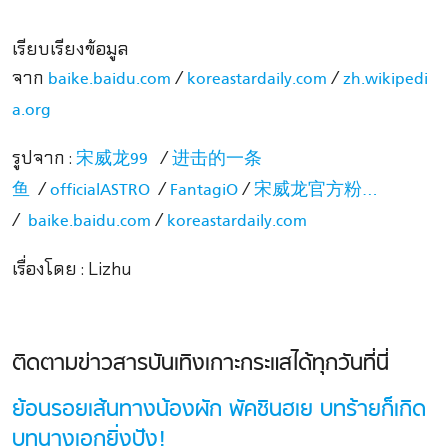
เรียบเรียงข้อมูล
จาก
/
/
baike.baidu.com
koreastardaily.com
zh.wikipedi
a.org
รูปจาก :
/
宋威龙99
进击的一条
/
/
/
鱼
officialASTRO
FantagiO
宋威龙官方粉…
/
/
baike.baidu.com
koreastardaily.com
เรื่องโดย : Lizhu
ติดตามข่าวสารบันเทิงเกาะกระแสได้ทุกวันที่นี่
ย้อนรอยเส้นทางน้องผัก พัคชินฮเย บทร้ายก็เกิด
บทนางเอกยิ่งปัง!