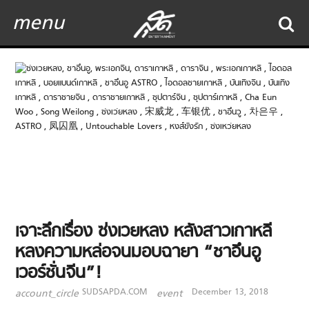
menu
เจาะลึกเรื่อง ซ่งเวยหลง หลังสาวเกาหลี
หลงความหล่อจนมอบฉายา “ชาอึนอู
เวอร์ชั่นจีน”!
SUDSAPDA.COM
December 13, 2018
account_circle
event