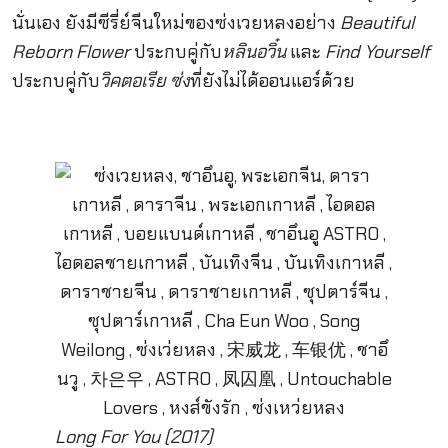
นั่นเอง ยังมีซีรี่ย์จีนใหม่ของซ่งเวยหลงอย่าง
Beautiful
Reborn Flower
ประกบคู่กับ
หลินอวิ๋น
และ
Find Yourself
ประกบคู่กับ
วิคตอเรีย ซ่ง
ที่ยังไม่ได้ออนแอร์ด้วย
Long For You (2017)