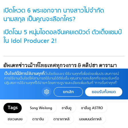
เปิดโหวต 6 พระเอกจาก นางสาวไม่จำกัด
นามสกุล เป็นคุณจะเลือกใคร?
เปิดโฉม 5 หนุ่มไอดอลจีนเคยเดบิวต์ ตัวเต็งแชมป์
ใน Idol Producer 2!
อัพเดทข่าวเม้าท์ไทยเทศทุกวงการ & คลิปฮา ดารามา
เต็ม ...คลิกติดตามที่
เว็บไซต์นี้มีการใช้งานคุกกี้
เว็บไซต์ของเราใช้งานคุกกี้เพื่อช่วยเพิ่มประสบการณ์
การใช้งานเว็บไซต์ให้สามารถใช้งานได้ดียิ่งขึ้น คุณสามารถเลือกที่จะยอมรับหรือ
ปฏิเสธการใช้งานคุกกี้ได้ง่ายๆ โดยการดูรายละเอียดเพิ่มเติมที่ “การตั้งค่าคุกกี้”
สุดสัปดาห์แฟนคลับ
ยกเลิก
ยอมรับทั้งหมด
Song Weilong
ชาอึนอู
ชาอึนอู ASTRO
ซ่งเวยหลง
ดาราจีน
ดาราเกาหลี
บอยแบนด์เกาหลี