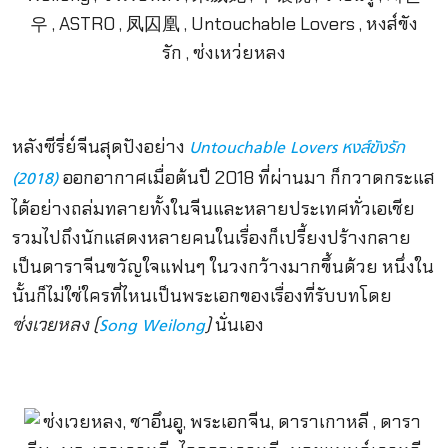
หลังซีรี่ย์จีนสุดปังอย่าง
Untouchable Lovers หงส์ขังรัก
ออกอากาศเมื่อต้นปี 2018 ที่ผ่านมา ก็กวาดกระแส
(2018)
ได้อย่างถล่มทลายทั้งในจีนและหลายประเทศทั่วเอเชีย
รวมไปถึงนักแสดงหลายคนในเรื่องก็เปรี้ยงปร้างกลาย
เป็นดาราจีนขวัญใจแฟนๆ ในวงกว้างมากขึ้นด้วย หนึ่งใน
นั้นก็ไม่ใช่ใครที่ไหนเป็นพระเอกของเรื่องที่รับบทโดย
ซ่งเวยหลง (
)
นั่นเอง
Song Weilong