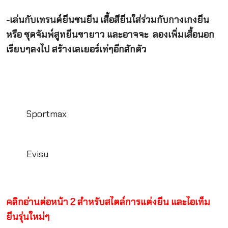
-เล่นกับเทรนด์ยีนชนยีน เสื้อสียีนใส่ร่วมกับกางเกงยีน
หรือ ชุดจัมพ์สูทยีนขายาว และอาจจะ ลองเพิ่มเสื้อนอก
เรียบๆลงไป สร้างเลเยอร์เท่ๆอีกสักตัว
Sportmax
Evisu
คลิกอ่านต่อหน้า 2 สำหรับสไตล์การแต่งยีน และไอเท็ม
ยีนรุ่นใหม่ๆ