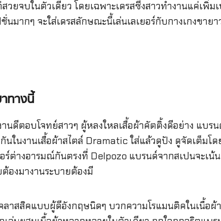
่สวยจบในตัวเดียว โดยเฉพาะเดรสซึ่งสาวทำงานแค่เพิ่มเบ
ั่นมากๆ จะใส่เดรสลักษณะนี้เล่นเลเยอร์กับกางเกงขายาวก็
าทางนี้
านดีตอบโจทย์สาวๆ ผู้หลงใหลเสื้อผ้าคัตติ้งดีอย่าง แบ
ันในงานเสื้อผ้าสไตล์ Dramatic ใส่แล้วดูปัง ดูจัดเต็มโ
อร์ต่างอารมณ์กันตรงที่ Delpozo แบรนด์จากสเปนจะเน้นค
บต้องมางานระบายต้องมี
สสิคแบบผู้ดีอังกฤษนิดๆ บวกความโรแมนติคในเนื้อผ้า ซี