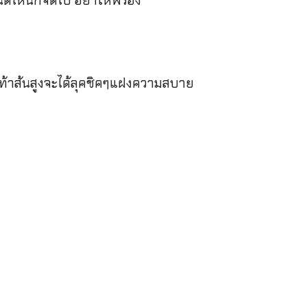
์ไหนก็จัดไป อย่าให้พร่อง
งเท้าส้นสูงจะได้ลุคชิคๆแฝงความสบาย