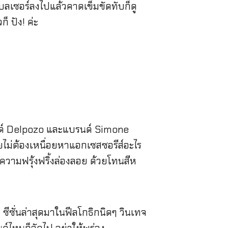
ลเซอร์ลงไปแล้วคาดเข็มขัดทับก็ดู
 ปัง! ค่ะ
รนด์ Delpozo และแบรนด์ Simone
ดยไม่ต้องเหนื่อยหาแอกเซสซอรีส์อะไร
วามฟรุ้งฟริ้งล่องลอย ด้วยโทนสีห
ซั่นล่าสุดมาในฟีลโกธิกนิดๆ วินเทจ