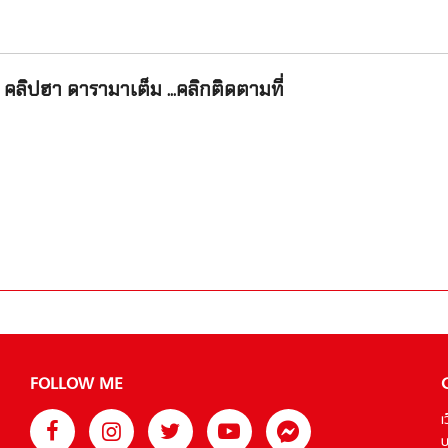
คลิปฮา ดารามาเต็ม ...คลิกติดตามที่
FOLLOW ME
เ
บ