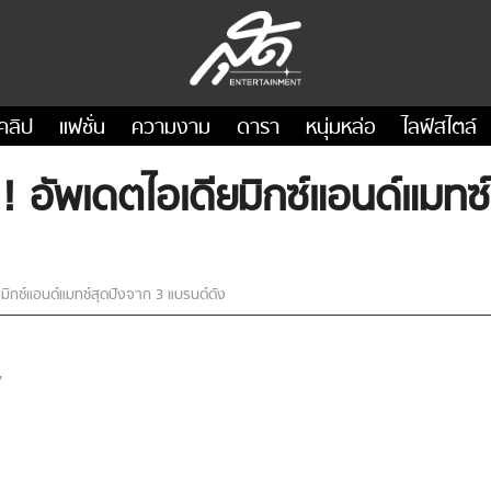
คลิป
แฟชั่น
ความงาม
ดารา
หนุ่มหล่อ
ไลฟ์สไตล์
! อัพเดตไอเดียมิกซ์แอนด์แมทซ
มิกซ์แอนด์แมทซ์สุดปังจาก 3 แบรนด์ดัง
7