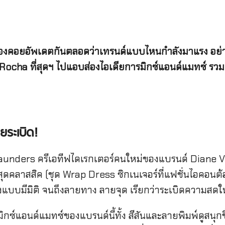
นิ่ง ต้องคอยอัพเดตกันตลอดว่าเทรนด์แบบไหนกำลังมาแรง อย
ha ที่สุดฯ ไปแอบส่องไอเดียการมิกซ์แอนด์แมทซ์ รวมถึงลุ
ระเบิด!
aunders ครีเอทีฟไดเรกเตอร์คนใหม่ของแบรนด์ Diane V
สุดคลาสสิค (ชุด Wrap Dress ซิกเนเจอร์ที่แฟชั่นไอคอน
บบมีมิติ จนถึงลายทาง ลายจุด เรียกว่าระเบิดความสดใหม
มิกซ์แอนด์แมทซ์ของแบรนด์นี้ทั้ง สีสันและลายพิมพ์ดูสนุก