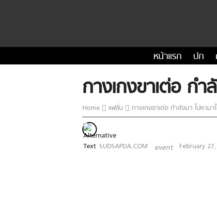
หน้าแรก
ปก
กางเกงขาเต่อ กำล
Home
แฟชั่น
กางเกงขาเต่อ กำลังมา ไปหามาใส
SUDSAPDA.COM
February 27,
event