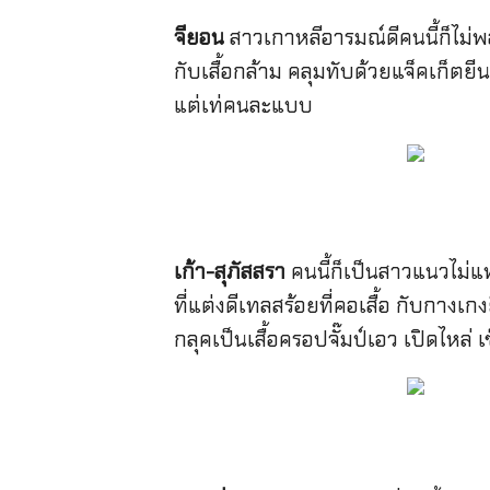
จียอน
สาวเกาหลีอารมณ์ดีคนนี้ก็ไม่พ
กับเสื้อกล้าม คลุมทับด้วยแจ็คเก็ตยีน
แต่เท่คนละแบบ
เก้า-สุภัสสรา
คนนี้ก็เป็นสาวแนวไม่
ที่แต่งดีเทลสร้อยที่คอเสื้อ กับกาง
กลุคเป็นเสื้อครอปจั๊มป์เอว เปิดไหล่ เ