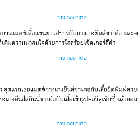
ารแมตช์เสื้อแขนยาวสีขาวกับกางเกงยีนส์ขาเต่อ และคอม
ติมความน่าสนใจด้วยการใส่สร้อยโช้คเกอร์สีดำ
ยว ลุตแรกเธอแมตช์กางเกงยีนส์ขาเต่อกับเสื้อยืดพิมพ์ลายเ
งเกงยีนส์สกินนี่ขาเต่อกับเสื้อเข้ารูปคอวีดูเซ็กซี่ แล้วค