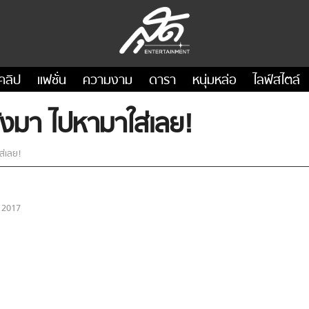
คลิป
แฟชั่น
ความงาม
ดารา
หนุ่มหล่อ
ไลฟ์สไตล์
ังมา ไปหามาใส่เลย!
่เลย!
 2017