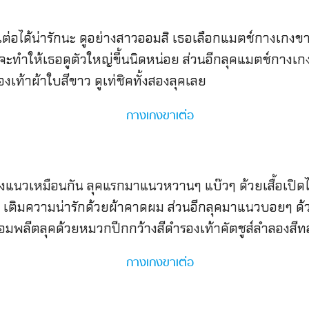
เต่อได้น่ารักนะ ดูอย่างสาวออมสิ เธอเลือกแมตช์กางเกงขาเ
นี้จะทำให้เธอดูตัวใหญ่ขึ้นนิดหน่อย ส่วนอีกลุคแมตช์กางเ
งเท้าผ้าใบสีขาว ดูเท่ชิคทั้งสองลุคเลย
งแนวเหมือนกัน ลุคแรกมาแนวหวานๆ แบ๊วๆ ด้วยเสื้อเปิดไ
ติมความน่ารักด้วยผ้าคาดผม ส่วนอีกลุคมาแนวบอยๆ ด้วยเ
คอมพลีตลุคด้วยหมวกปีกกว้างสีดำรองเท้าคัตชูส์ลำลองสีท