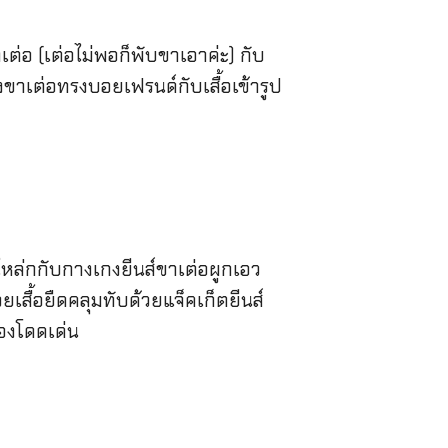
ต่อ (เต่อไม่พอก็พับขาเอาค่ะ) กับ
กงขาเต่อทรงบอยเฟรนด์กับเสื้อเข้ารูป
หล่กกับกางเกงยีนส์ขาเต่อผูกเอว
สื้อยืดคลุมทับด้วยแจ็คเก็ตยีนส์
องโดดเด่น