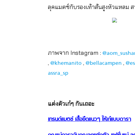
ลุคแมตช์กับรองเท้าส้นสูงหัวแหลม สวย
ภาพจาก Instagram :
@aom_susha
,
,
,
@khemanito
@bellacampen
@es
assra_sp
แต่งตัวเก๋ๆ กันเถอะ
เทรนด์แมตช์ เสื้อยืดแนวๆ ให้เก๋แบบดารา