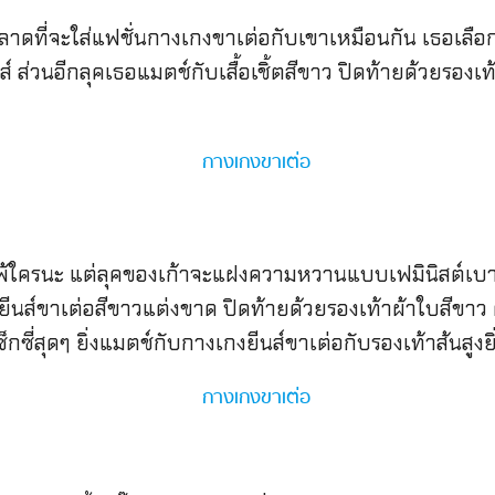
ลาดที่จะใส่แฟชั่นกางเกงขาเต่อกับเขาเหมือนกัน เธอเลือ
ส์ ส่วนอีกลุคเธอแมตช์กับเสื้อเชิ้ตสีขาว ปิดท้ายด้วยรองเท
แพ้ใครนะ แต่ลุคของเก้าจะแฝงความหวานแบบเฟมินิสต์เบา
เกงยีนส์ขาเต่อสีขาวแต่งขาด ปิดท้ายด้วยรองเท้าผ้าใบสีขา
ซ็กซี่สุดๆ ยิ่งแมตช์กับกางเกงยีนส์ขาเต่อกับรองเท้าส้นสูงยิ่