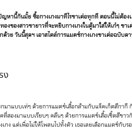
านี้กันมั้ย ซื้อกางเกงมาทีไรขาเต่อทุกที ตอนนี้ไม่ต้อง
องของสาวขายาวที่จะหยิบกางเกงในตู้มาใส่ให้เก๋ๆ ขาเต่อ
ด้วย วันนี้สุดฯ เอาสไตล์การแมตช์กางเกงขาเต่อฉบับดารามา
แรง
กมาแบบเท่ๆ ด้วยการแมตช์เสื้อกล้ามกับแจ็คเก็ตสีกากี 
ุคที่สองมาแบบเรียบๆ คลีนๆ ด้วยการแมตช์เสื้อเชิ้ตสีขาว
ง แต่เพื่อไม่ให้โพลนไปทั้งตัว เธอเลยเลือกแมตช์กับรองเท