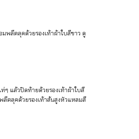
พลีตลุคด้วยรองเท้าผ้าใบสีขาว ดู
ท่ๆ แล้วปิดท้ายด้วยรองเท้าผ้าใบสี
อมพลีตลุคด้วยรองเท้าส้นสูงหัวแหลมสี