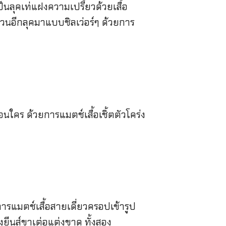
กเป็นลุคเท่แฝงความเปรี้ยวด้วยเสื้อ
่วนอีกลุคมาแบบชิลเว่อร์ๆ ด้วยการ
ใคร ด้วยการแมตช์เสื้อเชิ้ตตัวโคร่ง
ารแมตช์เสื้อสายเดี่ยวครอปเข้ารูป
งยีนส์ขาเต่อแต่งขาด ทั้งสอง