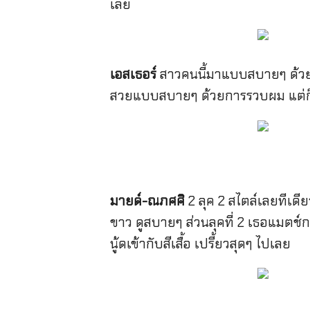
เลย
เอสเธอร์
สาวคนนี้มาแบบสบายๆ ด้วยก
สวยแบบสบายๆ ด้วยการรวบผม แต่ก็เ
มายด์-ณภศศิ
2 ลุค 2 สไตล์เลยทีเดี
ขาว ดูสบายๆ ส่วนลุคที่ 2 เธอแมตช์กา
นู้ดเข้ากับสีเสื้อ เปรี้ยวสุดๆ ไปเลย