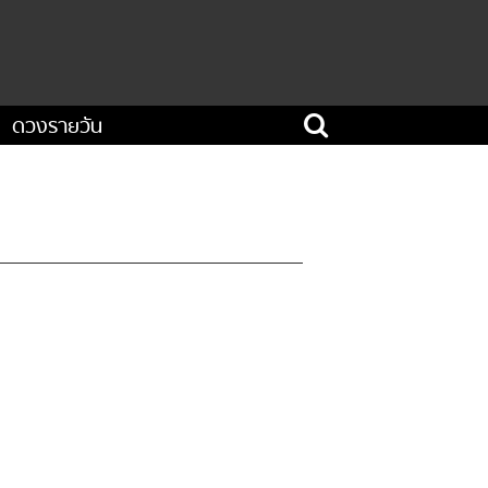
ดวงรายวัน