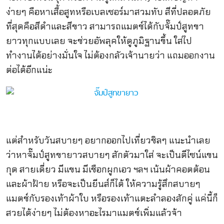
ง่ายๆ คือหาเสื้อสูทหรือเบลเซอร์มาสวมทับ สีที่ปลอดภัย
ที่สุดคือสีดำและสีขาว สามารถแมตช์ได้กับจั๊มป์สูทขา
ยาวทุกแบบเลย จะช่วยอัพลุคให้ดูภูมิฐานขึ้น ใส่ไป
ทำงานได้อย่างมั่นใจ ไม่ต้องกลัวเจ้านายว่า แถมออกงาน
ต่อได้อีกแน่ะ
แต่สำหรับวันสบายๆ อยากออกไปเที่ยวชิลๆ แนะนำเลย
ว่าหาจั๊มป์สูทขายาวสบายๆ สักตัวมาใส่ จะเป็นดีไซน์แขน
กุด สายเดี่ยว มีแขน มีเชือกผูกเอว ฯลฯ เน้นผ้าคอตต้อน
และผ้าฝ้าย หรือจะเป็นยีนส์ก็ได้ ให้ความรู้สึกสบายๆ
แมตช์กับรองเท้าผ้าใบ หรือรองเท้าแตะลำลองสักคู่ แค่นี้ก็
สวยได้ง่ายๆ ไม่ต้องหาอะไรมาแมตช์เพิ่มแล้วจ้า