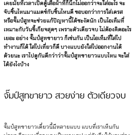
เคยมั้ยที่เวลาเปิดตู้เสื้อผ้าทีก็นึกไม่ออกว่าจะใส่อะไร จะ
จับชิ้นไหนมาแมตช์กับชิ้นไหนดี ขอบอกว่าการใส่เดรส
หรือจั๊มป์สูทจะช่วยแก้ปัญหานี้ได้ชะงัดนัก เป็นไอเท็มที่
เหมาะกับวันขี้เกียจสุดๆ เพราะตัวเดียวจบ ไม่ต้องคิดอะไร
เยอะ อย่าง จั๊มป์สูทขายาว ก็เช่นกัน เป็นไอเท็มที่ใส่ไป
ทำงานก็ได้ ใส่ไปเที่ยวก็ดี บางแบบยังใส่ไปออกงานได้
ด้วยนะ เราไปดูกันดีกว่าว่าจั๊มป์สูทขายาวแบบไหน จะใส่
ได้ยังไงบ้าง
จั๊มป์สูทขายาว สวยง่าย ตัวเดียวจบ
จั๊มป์สูทขายาวเดี๋ยวนี้มีหลายแบบ แบบที่เราเห็นกัน