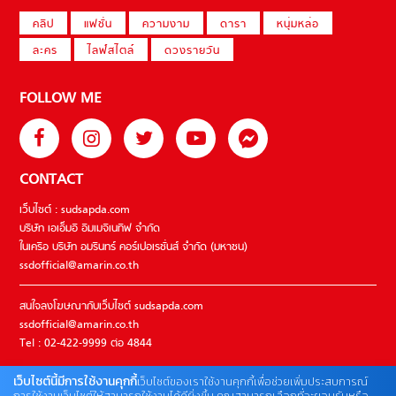
คลิป
แฟชั่น
ความงาม
ดารา
หนุ่มหล่อ
ละคร
ไลฟ์สไตล์
ดวงรายวัน
FOLLOW ME
CONTACT
เว็บไซต์ : sudsapda.com
บริษัท เอเอ็มอี อิมเมจิเนทีฟ จำกัด
ในเครือ บริษัท อมรินทร์ คอร์เปอเรชั่นส์ จำกัด (มหาชน)
ssdofficial@amarin.co.th
สนใจลงโฆษณากับเว็บไซต์ sudsapda.com
ssdofficial@amarin.co.th
Tel : 02-422-9999 ต่อ 4844
เว็บไซต์นี้มีการใช้งานคุกกี้
เว็บไซต์ของเราใช้งานคุกกี้เพื่อช่วยเพิ่มประสบการณ์
ติดต่อแจ้งปัญหาหรือร้องเรียน