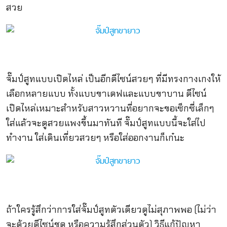
สวย
จั๊มป์สูทแบบเปิดไหล่ เป็นอีกดีไซน์สวยๆ ที่มีทรงกางเกงให้
เลือกหลายแบบ ทั้งแบบขาเดฟและแบบขาบาน ดีไซน์
เปิดไหล่เหมาะสำหรับสาวหวานที่อยากจะขอเซ็กซี่เล็กๆ
ใส่แล้วจะดูสวยแพงขึ้นมาทันที จั๊มป์สูทแบบนี้จะใส่ไป
ทำงาน ใส่เดินเที่ยวสวยๆ หรือใส่ออกงานก็เก๋นะ
ถ้าใครรู้สึกว่าการใส่จั๊มป์สูทตัวเดียวดูไม่สุภาพพอ (ไม่ว่า
จะด้วยดีไซน์ชุด หรือความรู้สึกส่วนตัว) วิธีแก้ปัญหา