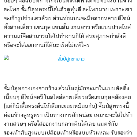
บ่อยๆ คือแบบที่กางเกงเป็นทรงเดฟ แต่จับจีบให้บานช่วง
สะโพก จั๊มปืสูททรงนี้ใส่แล้วดูหุ่นดี สะโพกผาย เพราะเขา
จะเข้ารูปช่วงเอวด้วย ส่วนท่อนบนจะมีหลากหลายดีไซน์
ทั้งสายเดี่ยว แขนกุด แขนสั้น แขนยาว หรือแบบปาดไหล่
ความเก๋คือสามารถใส่ไปทำงานก็ได้ สวยสุภาพกำลังดี
หรือจะใส่ออกงานก็ได้นะ เริดไม่แพ้ใคร
จั๊มป์สูทกางเกงขากว้าง ส่วนใหญ่มักจะมาในแบบคัตติ้ง
เนี้ยบๆ ดีไซน์คอวี ในสไตล์สายเดี่ยวหรือแขนกุดคล้องคอ
(แต่ก็มีเสื้อทรงอื่นให้เลือกเยอะเหมือนกัน) จั๊มป์สูททรงนี้
ค่อนข้างดูหรูหรา เป็นทางการสักหน่อย เหมาะจะใส่ไปทำ
งานสวยๆ หรือใส่ออกงานกลางคืนได้เลย แมตช์กับ
รองเท้าส้นสูงแบบเปลือยเท้าหรือแบบหัวแหลม รับรองว่า