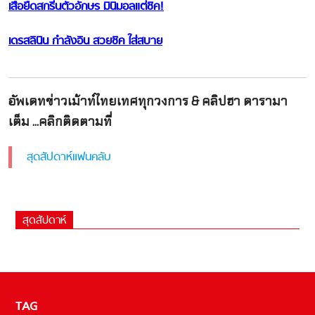
เสื้อยืดสกรีนตัวอักษร มินิมอลแต่ชิค!
เดรสลินิน กำลังอิน สวยชิค ใส่สบาย
อัพเดทข่าวเม้าท์ไทยเทศทุกวงการ & คลิปฮา ดารามา
เต็ม ...คลิกติดตามที่
สุดสัปดาห์แฟนคลับ
สุดสัปดาห์
TAG