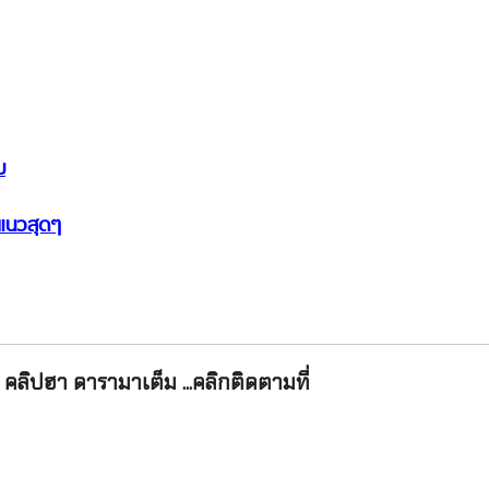
ม
่ แนวสุดๆ
คลิปฮา ดารามาเต็ม ...คลิกติดตามที่