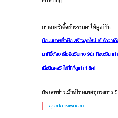
Frosting
มาแมตช์เสื้อผ้าธรรมดาให้ดูเก๋กัน
มัดปมชายเสื้อยืด สร้างลุคใหม่ เก๋ไก๋กว่าเดิ
นาทีนี้ต้อง เสื้อยืดวินเทจ 90s ถึงจะอิน เท
เสื้อยืดคอวี ใส่กี่ทีก็ดูเท่ เก๋ ชิค!
อัพเดทข่าวเม้าท์ไทยเทศทุกวงการ & 
สุดสัปดาห์แฟนคลับ