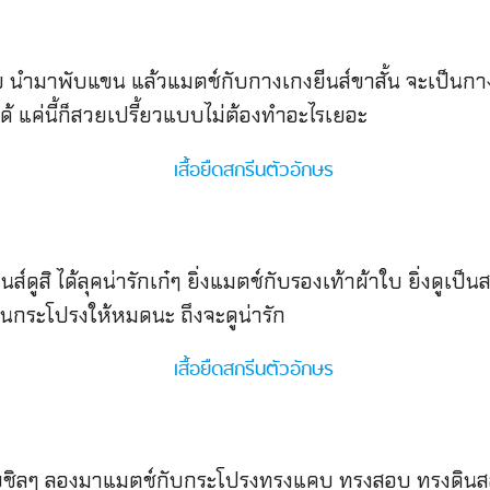
อย นำมาพับแขน แล้วแมตช์กับกางเกงยีนส์ขาสั้น จะเป็นกา
็ได้ แค่นี้ก็สวยเปรี้ยวแบบไม่ต้องทำอะไรเยอะ
นส์ดูสิ ได้ลุคน่ารักเก๋ๆ ยิ่งแมตช์กับรองเท้าผ้าใบ ยิ่งดูเ
ในกระโปรงให้หมดนะ ถึงจะดูน่ารัก
ิลๆ ลองมาแมตช์กับกระโปรงทรงแคบ ทรงสอบ ทรงดินสอดูม