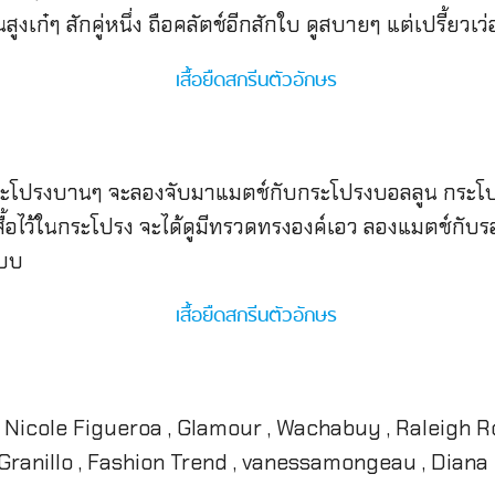
ูงเก๋ๆ สักคู่หนึ่ง ถือคลัตช์อีกสักใบ ดูสบายๆ แต่เปรี้ยวเว่
่กระโปรงบานๆ จะลองจับมาแมตช์กับกระโปรงบอลลูน กระโปร
ื้อไว้ในกระโปรง จะได้ดูมีทรวดทรงองค์เอว ลองแมตช์กับรอง
แบบ
, Nicole Figueroa , Glamour , Wachabuy , Raleigh R
a Granillo , Fashion Trend , vanessamongeau , Diana