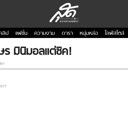
คลิป
แฟชั่น
ความงาม
ดารา
หนุ่มหล่อ
ไลฟ์สไตล์
กษร มินิมอลแต่ชิค!
ิค!
2017