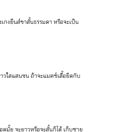
งเกงยีนส์ขาสั้นธรรมดา หรือจะเป็น
ป็นสาวใสแสนซน ถ้าจะแมตช์เสื้อยืดกับ
ั้ย จะยาวหรือจะสั้นก็ได้ เก็บชาย