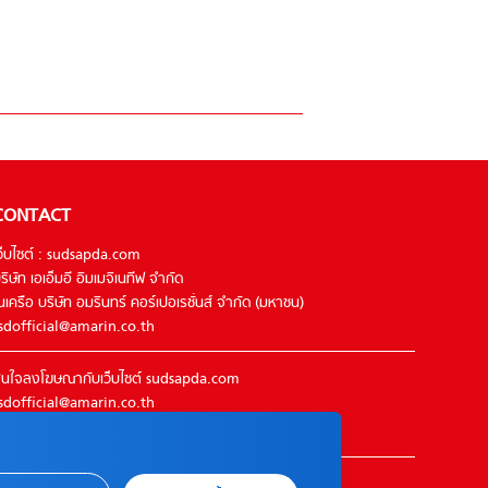
CONTACT
ว็บไซต์ : sudsapda.com
ริษัท เอเอ็มอี อิมเมจิเนทีฟ จำกัด
นเครือ บริษัท อมรินทร์ คอร์เปอเรชั่นส์ จำกัด (มหาชน)
sdofficial@amarin.co.th
นใจลงโฆษณากับเว็บไซต์ sudsapda.com
sdofficial@amarin.co.th
el : 02-422-9999 ต่อ 4844