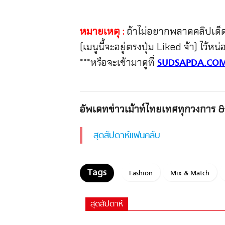
หมายเหตุ :
ถ้าไม่อยากพลาดคลิปเด็ดๆ
(เมนูนี้จะอยู่ตรงปุ่ม Liked จ้า) ไว้ห
***หรือจะเข้ามาดูที่
SUDSAPDA.CO
อัพเดทข่าวเม้าท์ไทยเทศทุกวงการ & 
สุดสัปดาห์แฟนคลับ
Fashion
Mix & Match
สุดสัปดาห์