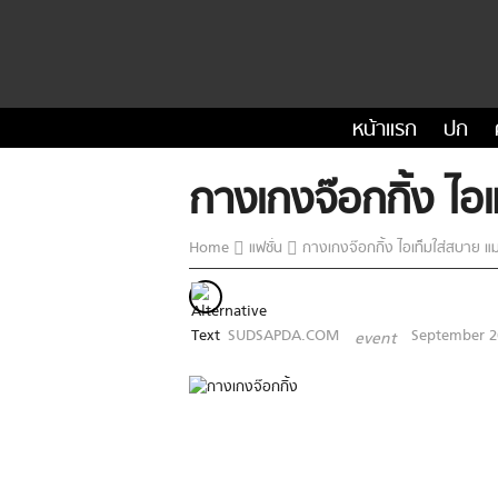
หน้าแรก
ปก
กางเกงจ๊อกกิ้ง ไอเ
Home
แฟชั่น
กางเกงจ๊อกกิ้ง ไอเท็มใส่สบาย แมต
SUDSAPDA.COM
September 2
event