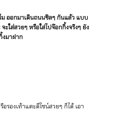
อร์ม ออกมาเดินถนนชิลๆ กันแล้ว แบบ
 จะใส่สวยๆ หรือใส่ไปจ๊อกกิ้งจริงๆ ยัง
กกิ้งมาฝาก
รือรองเท้าแตะดีไซน์สวยๆ ก็ได้ เอา