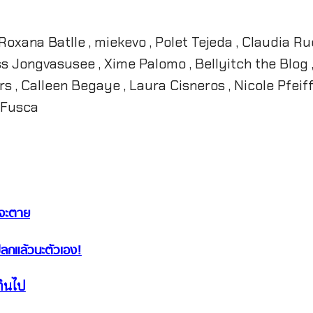
oxana Batlle , miekevo , Polet Tejeda , Claudia Ru
iss Jongvasusee , Xime Palomo , Bellyitch the Blog
rs , Calleen Begaye , Laura Cisneros , Nicole Pfeif
 Fusca
วจะตาย
ลกแล้วนะตัวเอง!
กินไป