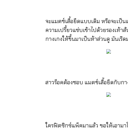
จะแมตช์เสื้อยืดแบบเดิม หรือจะเป็น
ความเปรี้ยวแซ่บเข้าไปด้วยรองเท้าส้
กางเกงให้ขึ้นมาเป็นห้าส่วนดู มันเริ
สาวร็อคต้องชอบ แมตช์เสื้อยืดกับกางเก
ใครฟิตซิกซ์แพ็คมาแล้ว ขอให้เอามาโ