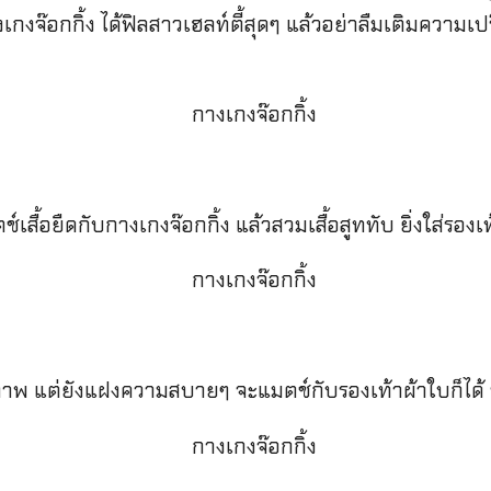
กงจ๊อกกิ้ง ได้ฟิลสาวเฮลท์ตี้สุดๆ แล้วอย่าลืมเติมความเป
ื้อยืดกับกางเกงจ๊อกกิ้ง แล้วสวมเสื้อสูททับ ยิ่งใส่รองเท้าส
ิลสุภาพ แต่ยังแฝงความสบายๆ จะแมตช์กับรองเท้าผ้าใบก็ได้ ร