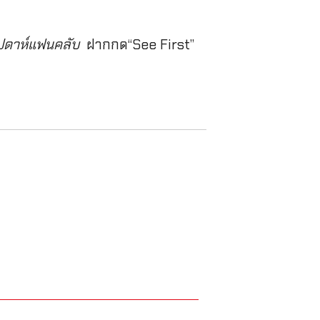
สัปดาห์แฟนคลับ
ฝากกด“See First”