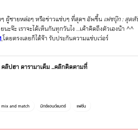
 ผู้ชายหล่อๆ หรือข่าวแซ่บๆ ที่สุดฯ อัพขึ้น
เฟซบุ๊ก : สุด
น่อยนะจ๊ะ เราจะได้เห็นกันทุกวันไง …เค้าคิดถึงตัวเองน้า ^^
โดยตรงเลยก็ได้จ้า รับประกันความแซ่บเว่อร์
M
คลิปฮา ดารามาเต็ม ...คลิกติดตามที่
mix and match
มิกซ์แอนด์แมตช์
แฟชั่น