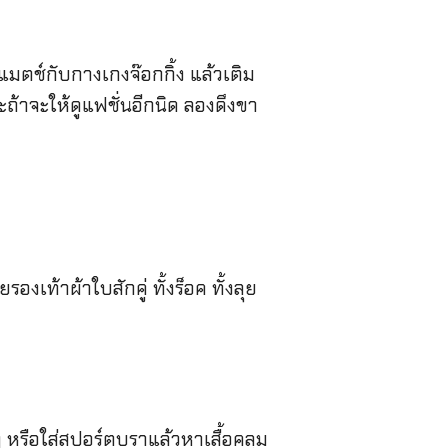
มตช์กับกางเกงจ๊อกกิ้ง แล้วเติม
ถ้าจะให้ดูแฟชั่นอีกนิด ลองดึงขา
งเท้าผ้าใบสักคู่ ทั้งร็อค ทั้งลุย
 หรือใส่สปอร์ตบราแล้วหาเสื้อคลุม