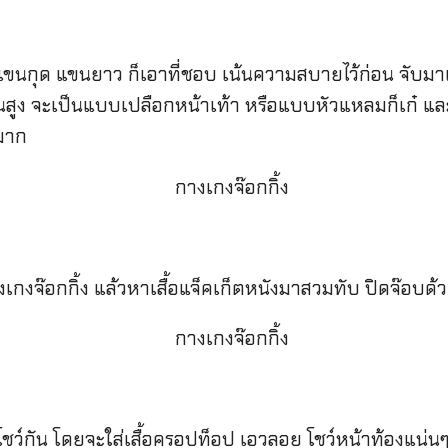
แขนกุด แขนยาว ก็เอาที่ชอบ เน้นความสบายไว้ก่อน จับมาแ
นสูง จะเป็นแบบเปลือกหน้าเท้า หรือแบบหัวแหลมก็เก๋ และ
ดมาก
งจ๊อกกิ้ง แล้วหาเสื้อแจ็คเก็ตหนังมาสวมทับ ปิดจ๊อบด้วยรอ
ชว์กัน โดยจะใส่เสื้อครอปท็อป เอวลอย โชว์หน้าท้องแน่นๆ