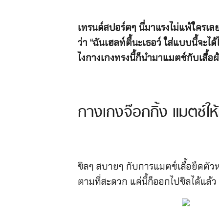
เทรนด์สปอร์ตๆ นี่มาแรงไม่แพ้ใครเล
ว่า “ฉันเฮลท์ตี้นะเธอว์ ใส่แบบนี้จะไ
ไงกางเกงทรงนี้ก็นำมาแมตช์กับเสื้อผ้
กางเกงจ๊อกกิ้ง แมตช์ให้เ
ชิลๆ สบายๆ กับการแมตช์เสื้อยืดตัวห
ตามที่สะดวก แค่นี้ก็ออกไปชิลได้แล้ว