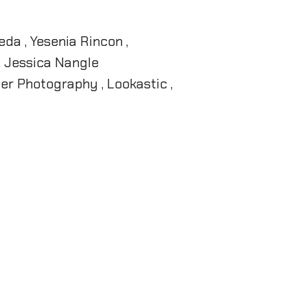
eda , Yesenia Rincon ,
 , Jessica Nangle
fer Photography , Lookastic ,