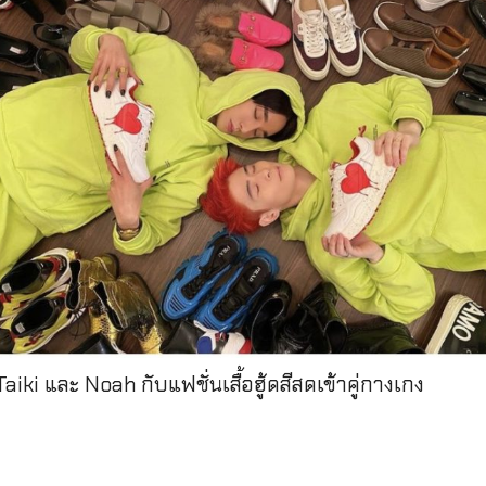
ก Taiki และ Noah กับแฟชั่นเสื้อฮู้ดสีสดเข้าคู่กางเกง