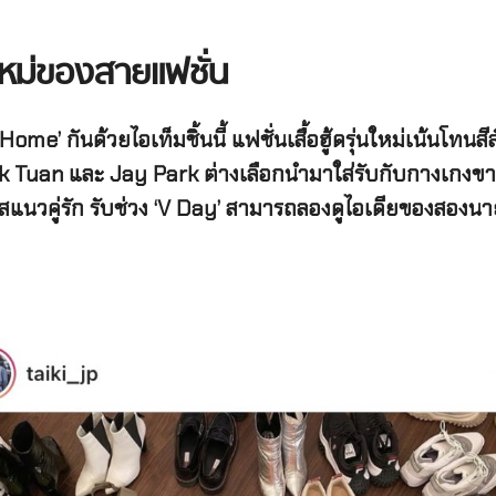
้นใหม่ของสายแฟชั่น
’ กันด้วยไอเท็มชิ้นนี้ แฟชั่นเสื้อฮู้ดรุ่นใหม่เน้นโทนสี
ark Tuan และ Jay Park ต่างเลือกนำมาใส่รับกับกางเกงข
สแนวคู่รัก รับช่วง ‘V Day’ สามารถลองดูไอเดียของสองนา