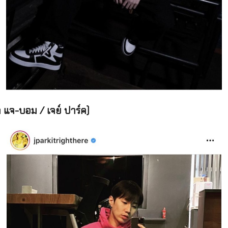
แจ-บอม / เจย์ ปาร์ค)