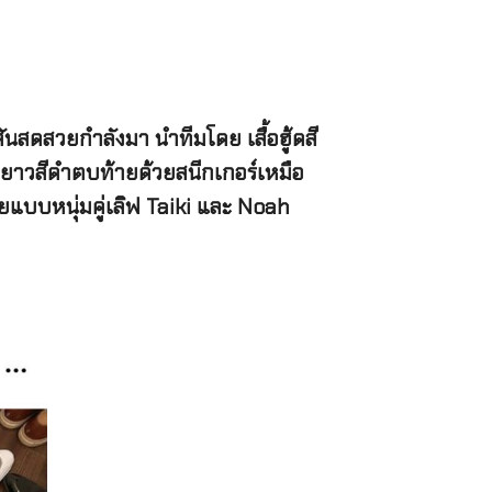
สันสดสวยกำลังมา นำทีมโดย เสื้อฮู้ดสี
ายาวสีดำตบท้ายด้วยสนีกเกอร์เหมือ
ยแบบหนุ่มคู่เลิฟ Taiki และ Noah