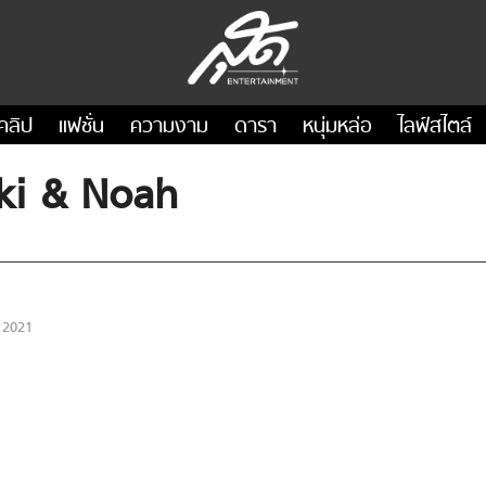
คลิป
แฟชั่น
ความงาม
ดารา
หนุ่มหล่อ
ไลฟ์สไตล์
Taiki & Noah
 2021