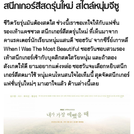
สนีกเกอร์สีสดรุ่นใหม่ สไตล์หนุ่มจีซู
ชีวิตวัยรุ่นมันต้องสดใส ช่วงนี้เราขอเทใจให้กับแฟชั่น
รองเท้าแคชชวล สนีกเกอร์สีสดรุ่นใหม่ ที่เห็นมาจาก
คาแรคเตอร์นักเรียนหนุ่มแสนดี ‘ซอฮวัน’ จากซีรี่ย์เกาหลี
When I Was The Most Beautiful ซอฮวันชอบสวมรอง
เท้าสนีกเกอร์เข้ากับบุคลิกสดใสวัยหนุ่ม และถ้าลอง
สังเกตให้ดี ยามอยากแต่งหล่อ ซอฮวันจะเลือกหยิบสนีก
เกอร์สีสดมาใช้ หนุ่มคนไหนสนใจไอเท็มนี้ สุดจัดสนีกเกอร์
แฟชั่นรุ่นใหม่ๆ มาเอาใจแล้ว ด้านล่างนี้เลย