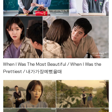
When I Was The Most Beautiful / When I Was the
Prettiest / 내가가장예뻤을때