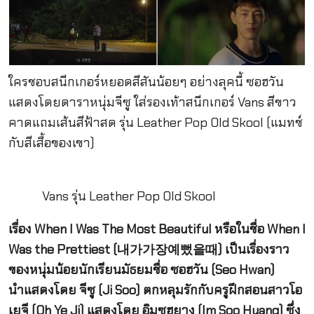
ใครชอบสนีกเกอร์หยอดสีสันน้อยๆ อย่างลุคนี้ ซอฮวัน
แสดงโดยดาราหนุ่มจีซู ใส่รองเท้าสนีกเกอร์ Vans สีขาว
คาดแถมเส้นสีฟ้าสด รุ่น Leather Pop Old Skool (แมทช์
กับสีเสื้อของเขา)
Vans รุ่น Leather Pop Old Skool
เรื่อง When I Was The Most Beautiful หรือในชื่อ When I
Was the Prettiest (내가가장예뻤을때) เป็นเรื่องราว
ของหนุ่มน้อยนักเรียนมัธยมชื่อ ซอฮวัน (Seo Hwan)
นำแสดงโดย จีซู (Ji Soo) ตกหลุมรักกับครูฝึกสอนสาวโอ
เยจี (Oh Ye Ji) แสดงโดย อิมซูฮยาง (Im Soo Hyang) ซึ่ง