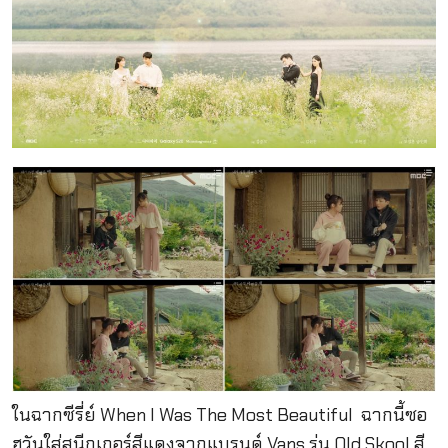
ในฉากซีรี่ย์ When I Was The Most Beautiful ฉากนี้ซอ
ฮวันใส่สนีกเกอร์สีแดงจากแบรนด์ Vans รุ่น Old Skool สี