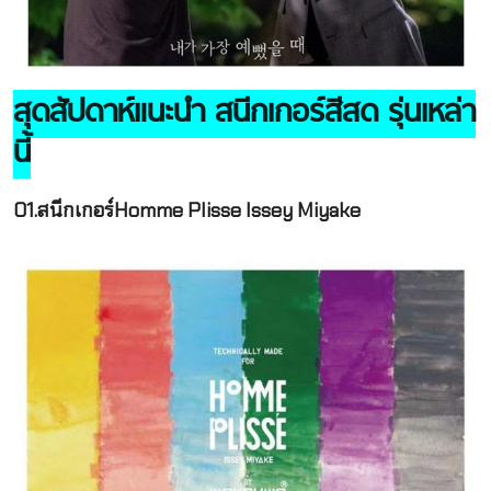
สุดสัปดาห์แนะนำ สนีกเกอร์สีสด รุ่นเหล่า
นี้
01.สนีกเกอร์Homme Plisse Issey Miyake