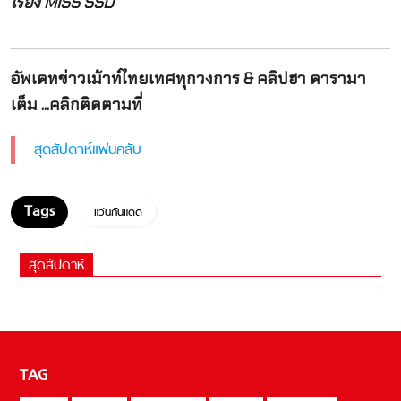
เรื่อง MISS SSD
อัพเดทข่าวเม้าท์ไทยเทศทุกวงการ & คลิปฮา ดารามา
เต็ม ...คลิกติดตามที่
สุดสัปดาห์แฟนคลับ
แว่นกันแดด
สุดสัปดาห์
TAG