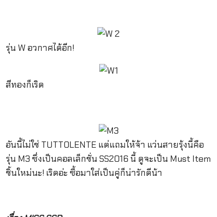
รุ่น W อวกาศได้อีก!
สีทองก็เริด
อันนี้ไม่ใช่ TUTTOLENTE แต่แถมให้จ้า แว่นสายรุ้งนี้คือ
รุ่น M3 ซึ่งเป็นคอลเล็กชั่น SS2016 นี้ ดูจะเป็น Must Item
ชิ้นใหม่นะ! เริดอ่ะ ซื้อมาใส่เป็นคู่ก็น่ารักดีน้า