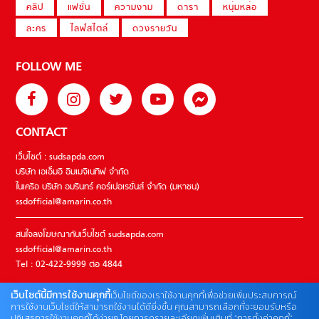
คลิป
แฟชั่น
ความงาม
ดารา
หนุ่มหล่อ
ละคร
ไลฟ์สไตล์
ดวงรายวัน
FOLLOW ME
CONTACT
เว็บไซต์ : sudsapda.com
บริษัท เอเอ็มอี อิมเมจิเนทีฟ จำกัด
ในเครือ บริษัท อมรินทร์ คอร์เปอเรชั่นส์ จำกัด (มหาชน)
ssdofficial@amarin.co.th
สนใจลงโฆษณากับเว็บไซต์ sudsapda.com
ssdofficial@amarin.co.th
Tel : 02-422-9999 ต่อ 4844
เว็บไซต์นี้มีการใช้งานคุกกี้
เว็บไซต์ของเราใช้งานคุกกี้เพื่อช่วยเพิ่มประสบการณ์
ติดต่อแจ้งปัญหาหรือร้องเรียน
การใช้งานเว็บไซต์ให้สามารถใช้งานได้ดียิ่งขึ้น คุณสามารถเลือกที่จะยอมรับหรือ
ปฏิเสธการใช้งานคุกกี้ได้ง่ายๆ โดยการดูรายละเอียดเพิ่มเติมที่ “การตั้งค่าคุกกี้”