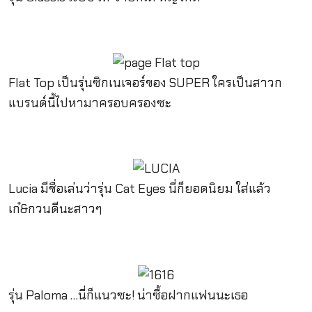
Flat Top เป็นรุ่นซิกเนเจอร์ของ SUPER ใครเป็นสาวก
แบรนด์นี้ไปหามาครอบครองซะ
Lucia มีชื่อเล่นว่ารุ่น Cat Eyes นี่ก็ยอดนิยม ใส่แล้ว
เก๋&กวนดีนะสาวๆ
รุ่น Paloma …นี่ก็แนวซะ! น่าซื้อฝากแฟนนะเธอ