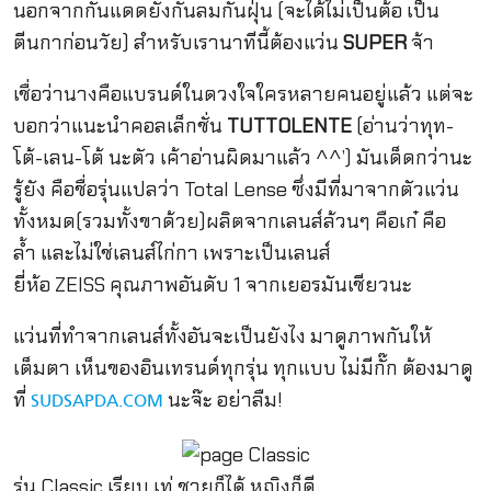
นอกจากกันแดดยังกันลมกันฝุ่น (จะได้ไม่เป็นต้อ เป็น
ตีนกาก่อนวัย) สำหรับเรานาทีนี้ต้องแว่น
SUPER
จ้า
เชื่อว่านางคือแบรนด์ในดวงใจใครหลายคนอยู่แล้ว แต่จะ
บอกว่าแนะนำคอลเล็กชั่น
TUTTOLENTE
(อ่านว่าทุท-
โต้-เลน-โต้ นะตัว เค้าอ่านผิดมาแล้ว ^^’) มันเด็ดกว่านะ
รู้ยัง คือชื่อรุ่นแปลว่า Total Lense ซึ่งมีที่มาจากตัวแว่น
ทั้งหมด(รวมทั้งขาด้วย)ผลิตจากเลนส์ล้วนๆ คือเก๋ คือ
ล้ำ และไม่ใช่เลนส์ไก่กา เพราะเป็นเลนส์
ยี่ห้อ ZEISS คุณภาพอันดับ 1 จากเยอรมันเชียวนะ
แว่นที่ทำจากเลนส์ทั้งอันจะเป็นยังไง มาดูภาพกันให้
เต็มตา เห็นของอินเทรนด์ทุกรุ่น ทุกแบบ ไม่มีกั๊ก ต้องมาดู
ที่
นะจ๊ะ อย่าลืม!
SUDSAPDA.COM
รุ่น Classic เรียบ เท่ ชายก็ได้ หญิงก็ดี